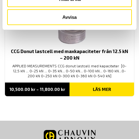
Avvisa
CCG Donut lastcell med maxkapaciteter från 12.5 kN
– 200 kN
APPLIED MEASUREMENTS CCG donut lastcell med kapaciteter [0-
12,5 kN ... 0-25 kN ... 0-35 kN... 0-50 kN... 0-100 kN... 0-160 kN...0-
200 kN 0-250 kN 0-300 kN 0-360 kN 0-540 kN]
Prisintervall:
10,500.00
kr
–
11,800.00
kr
LÄS MER
10,500.00 kr
till
11,800.00 kr