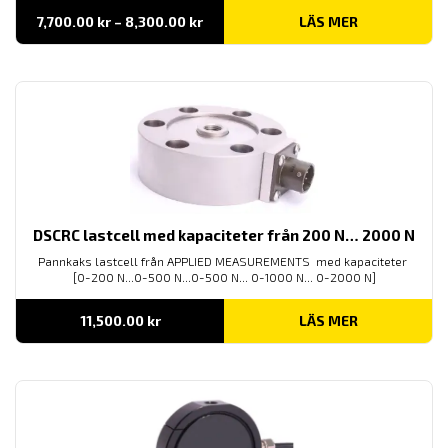
Prisintervall:
7,700.00
kr
–
8,300.00
kr
LÄS MER
7,700.00 kr
till
8,300.00 kr
DSCRC lastcell med kapaciteter från 200 N… 2000 N
Pannkaks lastcell från APPLIED MEASUREMENTS med kapaciteter
[0-200 N...0-500 N...0-500 N... 0-1000 N... 0-2000 N]
11,500.00
kr
LÄS MER