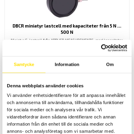
DBCR miniatyr lastcell med kapaciteter från 5 N …
500 N
Miniatyr S-lastcell från APPLIED MEASUREMENTS med kapaciteter
[0-5 N...0-10 N...0-20 N... 0-50 N... 0-100 N...0-250 N...0-500 N]
4,700.00
kr
LÄS MER
Samtycke
Information
Om
Denna webbplats använder cookies
Vi använder enhetsidentifierare för att anpassa innehållet
och annonserna till användarna, tillhandahålla funktioner
för sociala medier och analysera vår trafik. Vi
vidarebefordrar även sådana identifierare och annan
DDE miniatyr lastcell med kapaciteter från 100 N …
information från din enhet till de sociala medier och
2500 N)
annons- och analysföretag som vi samarbetar med.