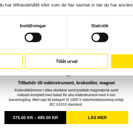
har tillhandahållit eller som de har samlat in när du har använt 
Inställningar
Statistik
Tillåt urval
Tillbehör till mätinstrument, krokodiler, magnet
Krokodilklämmor i olika storlekar samt praktisk magnetprob samt
mätsats komplett med kabel för alla mätinstrument med 4 mm
bananingång. Med upp till kategori IV 1000 V säkerhetsklassning enligt
IEC 61010 standard.
PRISINTERVALL:
375.00
KR
–
885.00
KR
LÄS MER
375.00 KR
TILL
885.00 KR