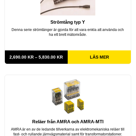
Strömtång typ Y
Denna serie strömtänger är gjorda för att vara enkla att använda och
ha ett brett mätområde.
PRISINTERVALL:
2,690.00
KR
–
5,830.00
KR
LÄS MER
2,690.00 KR
TILL
5,830.00 KR
Reläer från AMRA och AMRA-MTI
AMRA är en av de ledande tillverkarna av elektromekaniska reläer till
fast- och rullande järnvägsmaterial samt för transformatorstationer.