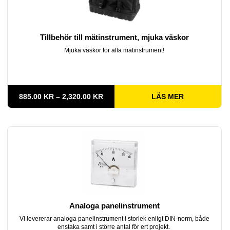
Tillbehör till mätinstrument, mjuka väskor
Mjuka väskor för alla mätinstrument!
PRISINTERVALL:
885.00
KR
–
2,320.00
KR
LÄS MER
885.00 KR
TILL
2,320.00 KR
Analoga panelinstrument
Vi levererar analoga panelinstrument i storlek enligt DIN-norm, både
enstaka samt i större antal för ert projekt.