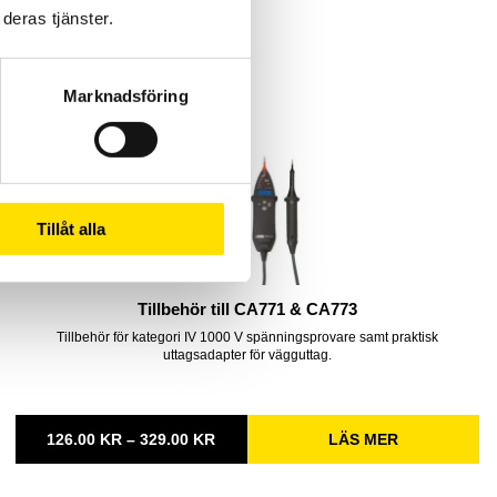
deras tjänster.
Marknadsföring
Tillåt alla
Tillbehör till CA771 & CA773
Tillbehör för kategori IV 1000 V spänningsprovare samt praktisk
uttagsadapter för vägguttag.
PRISINTERVALL:
126.00
KR
–
329.00
KR
LÄS MER
126.00 KR
TILL
329.00 KR