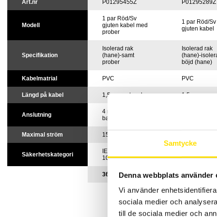
Art.nr
P01295455Z
P01295289Z
1 par Röd/Sv
1 par Röd/Sv
Modell
gjuten kabel med
gjuten kabel
prober
Isolerad rak
Isolerad rak
Specifikation
(hane)-samt
(hane)-isoler
prober
böjd (hane)
Kabelmatrial
PVC
PVC
Längd på kabel
1,5 m samt prob
1,5 m
4 mm
4 mm
Anslutning
banankontakt
banankontak
Maximal ström
15 A
15 A
Samtycke
IEC6010 kat. IV
IEC6010 kat. 
Säkerhetskategori
1000 V
600 / kat. III
Denna webbplats använder 
360 Sek
275 Sek
Vi använder enhetsidentifierar
sociala medier och analysera 
1 pa
till de sociala medier och a