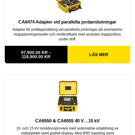
CA6474 Adapter vid parallella jordanslutningar
Adapter för jordtagsmätning vid parallella jordningar på exempelvis
högspänningsmaster och vindkraftverk med ansluten toppjordlina
under drift.
97,900.00
KR
–
LÄS MER
PRISINTERVALL:
118,900.00
KR
97,900.00 KR
TILL
118,900.00 KR
CA6550 & CA6555 40 V…15 kV
10- och 15 kV isolationsprovare med automatisk urladdning av
mätobjektet samt grafisk display. Med IP65 kapsling samt