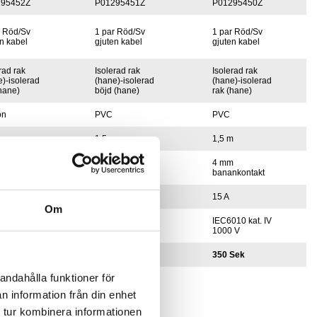
295452Z
P01295451Z
P01295450Z
r Röd/Sv
1 par Röd/Sv
1 par Röd/Sv
n kabel
gjuten kabel
gjuten kabel
rad rak
Isolerad rak
Isolerad rak
)-isolerad
(hane)-isolerad
(hane)-isolerad
hane)
böjd (hane)
rak (hane)
on
PVC
PVC
m
1,5 m
1,5 m
m
4 mm
4 mm
nkontakt
banankontakt
banankontakt
15 A
15 A
Om
10 kat. IV
IEC6010 kat. IV
IEC6010 kat. IV
 V
1000 V
1000 V
Sek
350 Sek
350 Sek
andahålla funktioner för
n information från din enhet
▾
Köp
 tur kombinera informationen