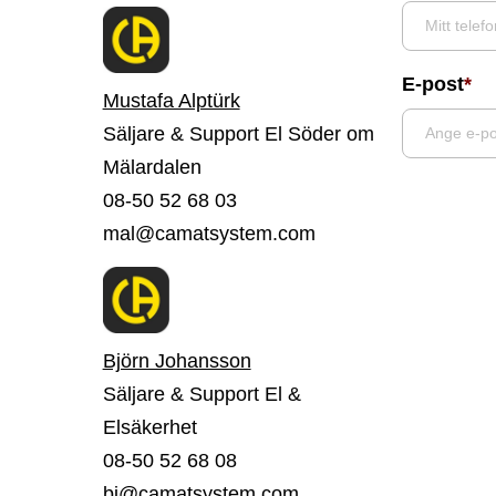
E-post
Mustafa Alptürk
Säljare & Support El Söder om
Mälardalen
Ange
08-50 52 68 03
e-
mal@camatsystem.com
post
Björn Johansson
Säljare & Support El &
Elsäkerhet
08-50 52 68 08
bj@camatsystem.com