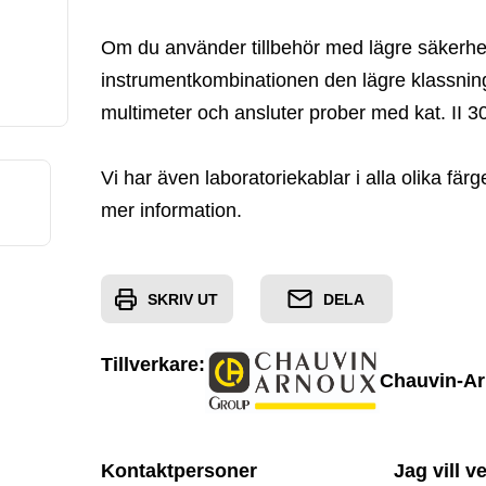
Om du använder tillbehör med lägre säkerhet
instrumentkombinationen den lägre klassni
multimeter och ansluter prober med kat. II 30
Vi har även laboratoriekablar i alla olika fär
mer information.
SKRIV UT
DELA
Tillverkare:
Chauvin-A
Kontaktpersoner
Jag vill v