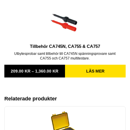
Tillbehör CA745N, CA755 & CA757
Utbytesprobar samt tillbehör till CA745N spänningsprovare samt
CA755 och CA757 multitestare.
PRISINTERVALL:
209.00
KR
–
1,360.00
KR
LÄS MER
209.00 KR
TILL
1,360.00 KR
Relaterade produkter