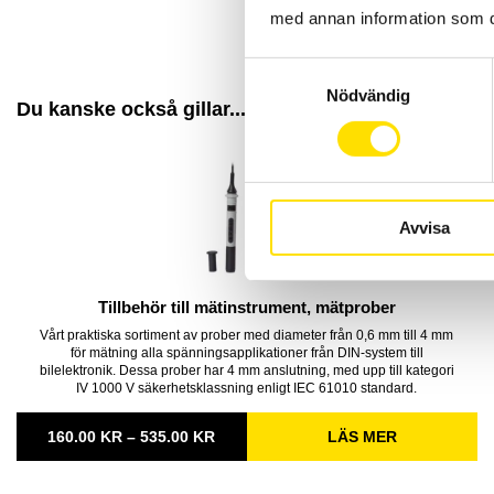
med annan information som du 
Samtyckesval
Nödvändig
Du kanske också gillar...
Avvisa
Tillbehör till mätinstrument, mätprober
Vårt praktiska sortiment av prober med diameter från 0,6 mm till 4 mm
för mätning alla spänningsapplikationer från DIN-system till
bilelektronik. Dessa prober har 4 mm anslutning, med upp till kategori
IV 1000 V säkerhetsklassning enligt IEC 61010 standard.
PRISINTERVALL:
160.00
KR
–
535.00
KR
LÄS MER
160.00 KR
TILL
535.00 KR