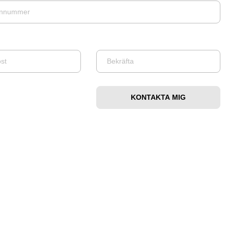
Bekräfta
e-
post