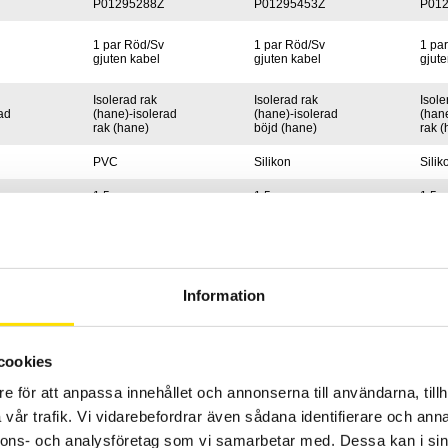
P01295288Z
P01295453Z
P01
1 par Röd/Sv
1 par Röd/Sv
1 pa
gjuten kabel
gjuten kabel
gjute
Isolerad rak
Isolerad rak
Isole
ad
(hane)-isolerad
(hane)-isolerad
(hane
rak (hane)
böjd (hane)
rak (
PVC
Silikon
Silik
1,5 m
1,5 m
1,5 
4 mm
4 mm
4 m
t
banankontakt
banankontakt
bana
15 A
15 A
15 A
Information
IV
IEC6010 kat. IV
IEC6010 kat. IV
IEC60
 1000 V
1000 V
1000 V
1000
cookies
275 Sek
375 Sek
375 
e för att anpassa innehållet och annonserna till användarna, tillh
vår trafik. Vi vidarebefordrar även sådana identifierare och anna
r Röd/Sv gjuten kabel med prober - 360 Sek
nnons- och analysföretag som vi samarbetar med. Dessa kan i sin