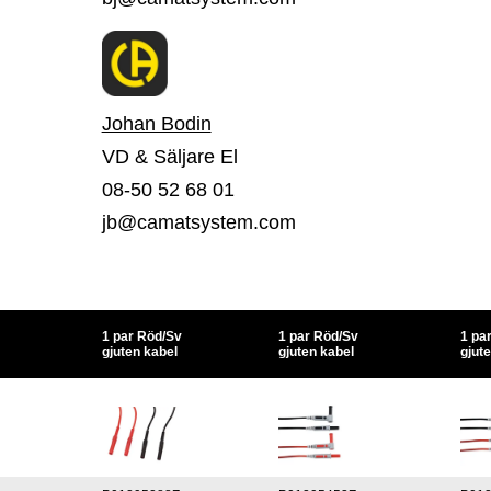
Johan Bodin
VD & Säljare El
08-50 52 68 01
jb@camatsystem.com
1 par Röd/Sv
1 par Röd/Sv
1 pa
gjuten kabel
gjuten kabel
gjut