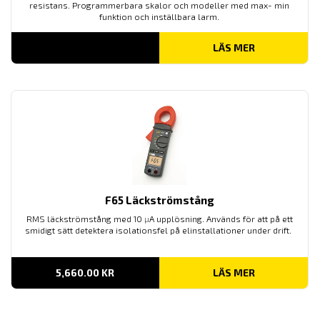
resistans. Programmerbara skalor och modeller med max- min
funktion och inställbara larm.
LÄS MER
F65 Läckströmstång
RMS läckströmstång med 10
µ
A upplösning. Används för att på ett
smidigt sätt detektera isolationsfel på elinstallationer under drift.
5,660.00
KR
LÄS MER