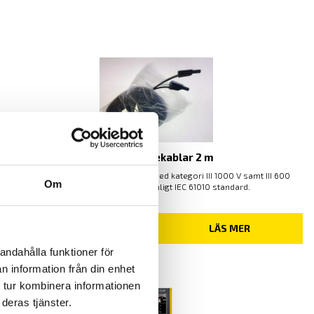
Laboratoriekablar 2 m
Dubbelisolerade labkablar i PVC med kategori III 1000 V samt III 600
Om
V säkerhetsklassning enligt IEC 61010 standard.
LÄS MER
andahålla funktioner för
n information från din enhet
 tur kombinera informationen
deras tjänster.