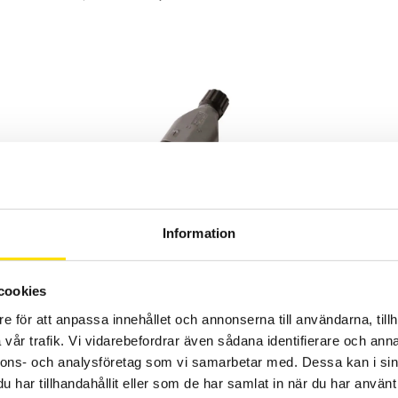
Tillbehör till mätinstrument, BNC övergångar
BNC hane och hona övergångar samt BNC till 4 mm övergångar
Information
som passar till alla mätinstrument som exempelvis multimetrar,
oscilloskop och loggrar enligt IEC 61010 standard.
PRISINTERVALL:
299.00
KR
–
995.00
KR
LÄS MER
cookies
299.00 KR
TILL
e för att anpassa innehållet och annonserna till användarna, tillh
995.00 KR
vår trafik. Vi vidarebefordrar även sådana identifierare och anna
nnons- och analysföretag som vi samarbetar med. Dessa kan i sin
har tillhandahållit eller som de har samlat in när du har använt 