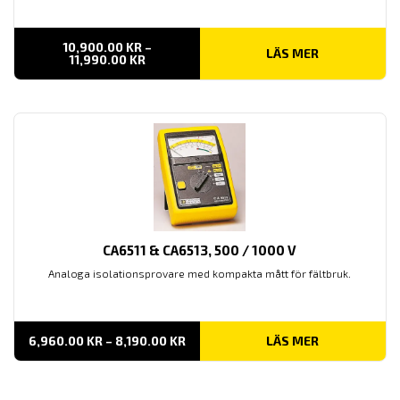
10,900.00
KR
–
LÄS MER
PRISINTERVALL:
11,990.00
KR
10,900.00 KR
TILL
11,990.00 KR
CA6511 & CA6513, 500 / 1000 V
Analoga isolationsprovare med kompakta mått för fältbruk.
PRISINTERVALL:
6,960.00
KR
–
8,190.00
KR
LÄS MER
6,960.00 KR
TILL
8,190.00 KR