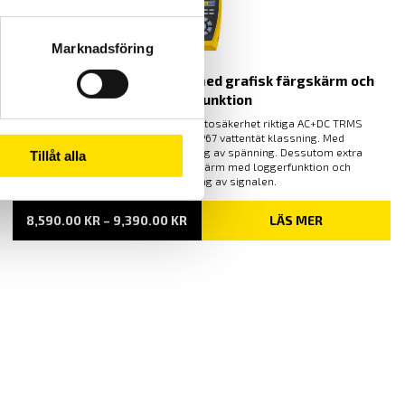
Marknadsföring
CA5292 & CA5293 ASYC IV med grafisk färgskärm och
loggerfunktion
100 000 siffrors med lägsta mätosäkerhet riktiga AC+DC TRMS
mätande multimetrar med IP67 vattentät klassning. Med
lågimpedansområde för mätning av spänning. Dessutom extra
Tillåt alla
funktioner som grafisk färgskärm med loggerfunktion och
vågformsvisning av signalen.
PRISINTERVALL:
8,590.00
KR
–
9,390.00
KR
LÄS MER
8,590.00 KR
TILL
9,390.00 KR