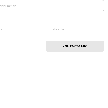
Bekräfta
e-
post