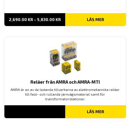
PRISINTERVALL:
2,690.00
KR
–
5,830.00
KR
LÄS MER
2,690.00 KR
TILL
5,830.00 KR
Reläer från AMRA och AMRA-MTI
AMRA är en av de ledande tillverkarna av elektromekaniska reläer
till fast- och rullande järnvägsmaterial samt för
transformatorstationer.
LÄS MER