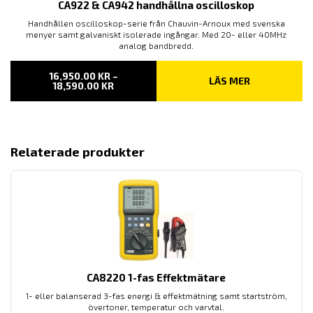
CA922 & CA942 handhållna oscilloskop
Handhållen oscilloskop-serie från Chauvin-Arnoux med svenska
menyer samt galvaniskt isolerade ingångar. Med 20- eller 40MHz
analog bandbredd.
16,950.00
KR
–
LÄS MER
PRISINTERVALL:
18,590.00
KR
16,950.00 KR
TILL
18,590.00 KR
Relaterade produkter
CA8220 1-fas Effektmätare
1- eller balanserad 3-fas energi & effektmätning samt startström,
övertoner, temperatur och varvtal.