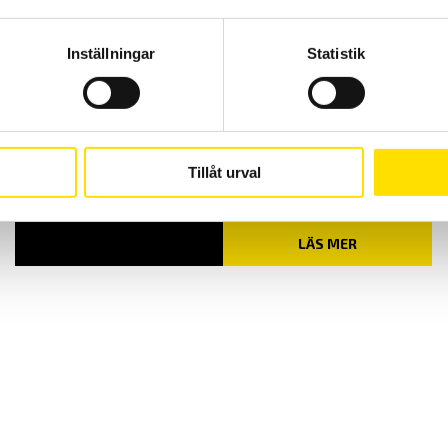
Inställningar
Statistik
Laboratoriekablar 25 cm, silikon
Dubbelisolerade labkablar i silikon med kategori II 1000 V samt kat
III 600 V säkerhetsklassning enligt IEC 61010 standard.
Tillåt urval
LÄS MER