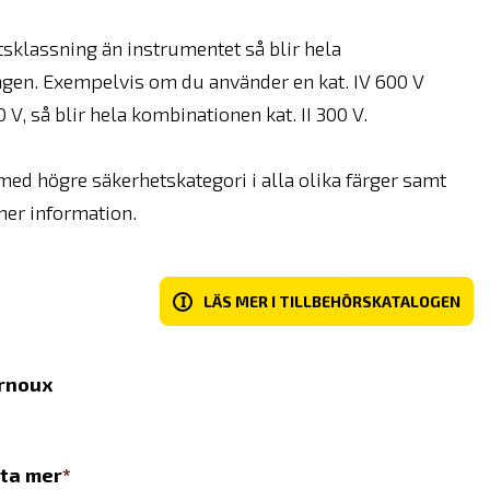
sklassning än instrumentet så blir hela
ngen.
Exempelvis om du använder en kat. IV 600 V
V, så blir hela kombinationen kat. II 300 V.
med högre säkerhetskategori i alla olika färger samt
 mer information.
I
LÄS MER I TILLBEHÖRSKATALOGEN
rnoux
eta mer