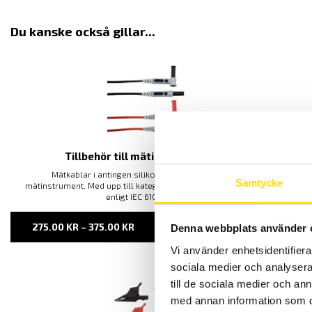
Du kanske också gillar...
Tillbehör till mätinstrument, kablar
Mätkablar i antingen silikon eller PVC matrial för alla
Samtycke
mätinstrument. Med upp till kategori IV 1000 V säkerhetsklassning
enligt IEC 61010 standard.
PRISINTERVALL:
275.00
KR
–
375.00
KR
LÄS MER
Denna webbplats använder 
275.00 KR
TILL
Vi använder enhetsidentifierar
375.00 KR
sociala medier och analysera 
till de sociala medier och a
med annan information som du 