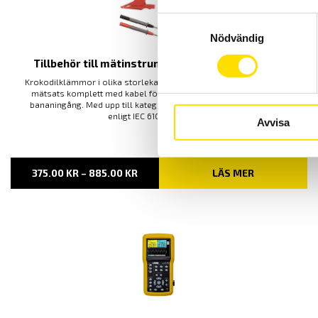
Samtyckesval
Nödvändig
Tillbehör till mätinstrument, krokodiler, magnet
Krokodilklämmor i olika storlekar samt praktisk magnetprob samt
mätsats komplett med kabel för alla mätinstrument med 4 mm
bananingång. Med upp till kategori IV 1000 V säkerhetsklassning
enligt IEC 61010 standard.
Avvisa
PRISINTERVALL:
375.00
KR
–
885.00
KR
LÄS MER
375.00 KR
TILL
885.00 KR