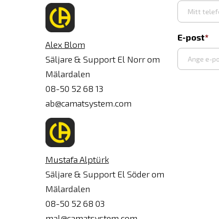
E-post
Alex Blom
Säljare & Support El Norr om
Mälardalen
Ange
08-50 52 68 13
e-
ab@camatsystem.com
post
Mustafa Alptürk
Säljare & Support El Söder om
Mälardalen
08-50 52 68 03
mal@camatsystem.com