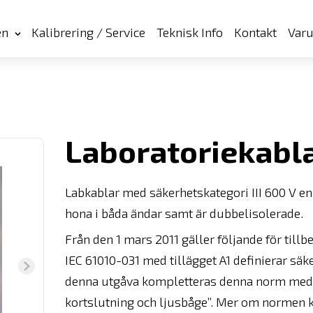
en
Kalibrering / Service
Teknisk Info
Kontakt
Var
Laboratoriekabla
Labkablar med säkerhetskategori III 600 V en
hona i båda ändar samt är dubbelisolerade.
Från den 1 mars 2011 gäller följande för tillb
IEC 61010-031 med tillägget A1 definierar säk
denna utgåva kompletteras denna norm med k
kortslutning och ljusbåge”. Mer om normen ka