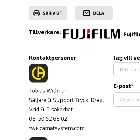
SKRIV UT
DELA
Tillverkare:
Fujifi
Kontaktpersoner
Jag vill v
E-post
Tobias Widman
Säljare & Support Tryck, Drag,
Vrid & Elsäkerhet
Ange
08-50 52 68 02
e-
tw@camatsystem.com
post