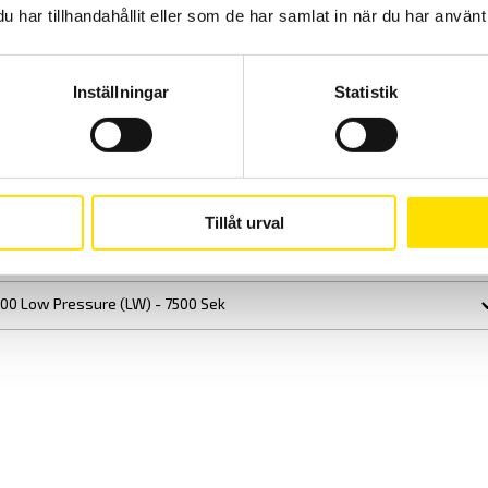
har tillhandahållit eller som de har samlat in när du har använt 
w
HT 100 Super Low
HT 200 Super Low
LW)
Pressure (LLW)
Pressure (LLW)
0.5 - 2.5
0.5 - 2.5
Inställningar
Statistik
10 m
270 mm x 6 m
270 mm x 6 m
Dubbelblad
Dubbelblad
20°C
35°C to 150°C
150°C to 220°C
7500 Sek
7500 Sek
Tillåt urval
00 Low Pressure (LW) - 7500 Sek