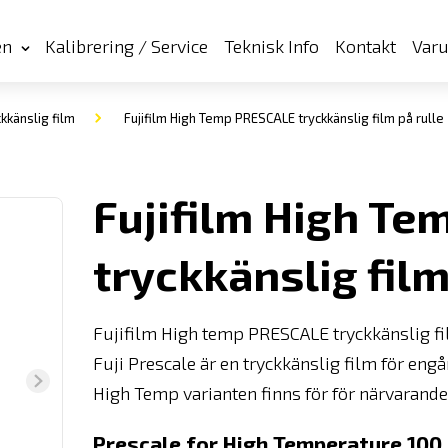
en
Kalibrering / Service
Teknisk Info
Kontakt
Var
ckkänslig film
Fujifilm High Temp PRESCALE tryckkänslig film på rulle
Fujifilm High T
tryckkänslig film
Fujifilm High temp PRESCALE tryckkänslig fi
Fuji Prescale är en tryckkänslig film för eng
High Temp varianten finns för för närvarande 
Prescale for High Temperature 100