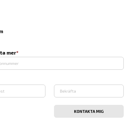
lm
eta mer
Bekräfta
e-
post