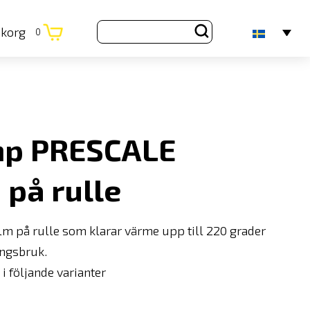
ukorg
0
emp PRESCALE
 på rulle
lm på rulle som klarar värme upp till 220 grader
ångsbruk.
i följande varianter