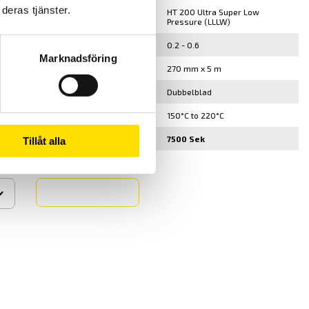
deras tjänster.
HT 100 Ultra Super Low
HT 200 Ultra Super Low
Pressure (LLLW)
Pressure (LLLW)
0.2 - 0.6
0.2 - 0.6
Marknadsföring
270 mm x 5 m
270 mm x 5 m
Dubbelblad
Dubbelblad
35°C to 150°C
150°C to 220°C
7500 Sek
7500 Sek
Tillåt alla
▾
Köp