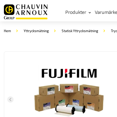
Produkter
Varumärk
Hem
Yttrycksmätning
Statisk Yttrycksmätning
Try