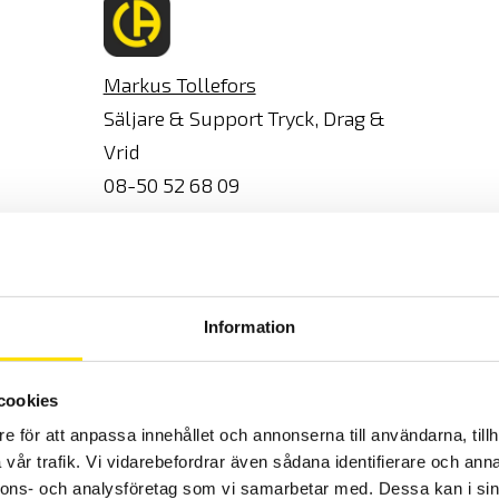
Markus Tollefors
Säljare & Support Tryck, Drag &
Vrid
08-50 52 68 09
mt@camatsystem.com
Information
w
HT 100 Super Low
HT 200 Super Low
(LW)
Pressure (LLW)
Pressure (LLW)
cookies
e för att anpassa innehållet och annonserna till användarna, tillh
vår trafik. Vi vidarebefordrar även sådana identifierare och anna
16768445
16768446
nnons- och analysföretag som vi samarbetar med. Dessa kan i sin