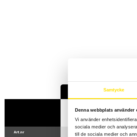
Samtycke
HT 100 Low
HT 200 Lo
Pressure (LW)
Pressure 
Denna webbplats använder 
Vi använder enhetsidentifierar
sociala medier och analysera 
Art.nr
16768443
16768444
till de sociala medier och a