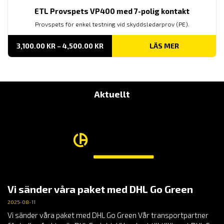
ETL Provspets VP400 med 7-polig kontakt
Provspets för enkel testning vid skyddsledarprov (PE).
PRISINTERVALL:
3,100.00
KR
–
4,500.00
KR
LÄS MER
3,100.00 KR
TILL
4,500.00 KR
Aktuellt
Vi sänder våra paket med DHL Go Green
2025-08-11
Vi sänder våra paket med DHL Go Green Vår transportpartner