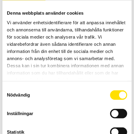
Fotpedal till ATS400-serien
Denna webbplats använder cookies
Praktiska fotpedaler till ETL ATS400-system.
Vi använder enhetsidentifierare för att anpassa innehållet
och annonserna till användarna, tillhandahålla funktioner
LÄS MER
för sociala medier och analysera vår trafik. Vi
vidarebefordrar även sådana identifierare och annan
information från din enhet till de sociala medier och
annons- och analysföretag som vi samarbetar med.
Relaterade produkter
Dessa kan i sin tur kombinera informationen med annan
information som du har tillhandahållit eller som de har
samlat in när du har använt deras tjänster.
Samtyckesval
Nödvändig
ETL Provkabel HVC100KS-KS med kabelskor
Inställningar
Kabel HVC100KS-KS för högspänningsprov.
Statistik
LÄS MER