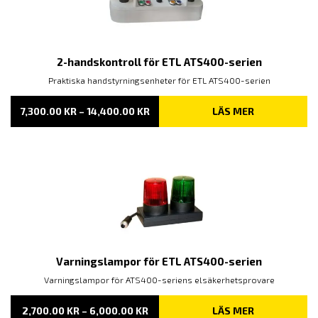
2-handskontroll för ETL ATS400-serien
Praktiska handstyrningsenheter för ETL ATS400-serien
PRISINTERVALL:
7,300.00
KR
–
14,400.00
KR
LÄS MER
7,300.00 KR
TILL
14,400.00 KR
Varningslampor för ETL ATS400-serien
Varningslampor för ATS400-seriens elsäkerhetsprovare
PRISINTERVALL:
2,700.00
KR
–
6,000.00
KR
LÄS MER