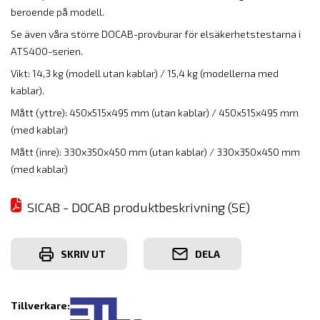
beroende på modell.
Se även våra större
DOCAB-provburar
för elsäkerhetstestarna i
ATS400-serien.
Vikt: 14,3 kg (modell utan kablar) / 15,4 kg (modellerna med
kablar).
Mått (yttre): 450x515x495 mm (utan kablar) / 450x515x495 mm
(med kablar)
Mått (inre): 330x350x450 mm (utan kablar) / 330x350x450 mm
(med kablar)
SICAB - DOCAB produktbeskrivning (SE)
SKRIV UT
DELA
Tillverkare: