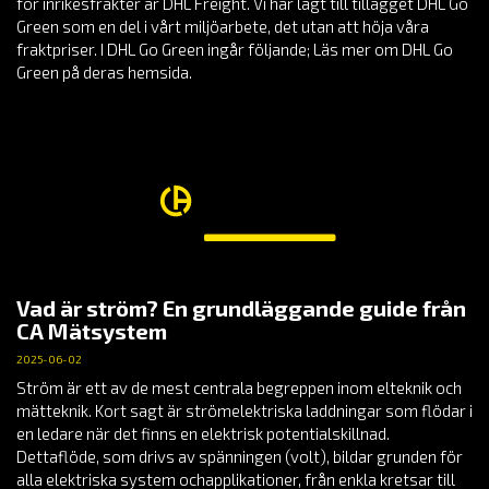
för inrikesfrakter är DHL Freight. Vi har lagt till tillägget DHL Go
Green som en del i vårt miljöarbete, det utan att höja våra
fraktpriser. I DHL Go Green ingår följande; Läs mer om DHL Go
Green på deras hemsida.
Vad är ström? En grundläggande guide från
CA Mätsystem
2025-06-02
Ström är ett av de mest centrala begreppen inom elteknik och
mätteknik. Kort sagt är strömelektriska laddningar som flödar i
en ledare när det finns en elektrisk potentialskillnad.
Dettaflöde, som drivs av spänningen (volt), bildar grunden för
alla elektriska system ochapplikationer, från enkla kretsar till