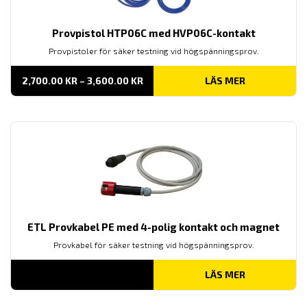
Provpistol HTP06C med HVP06C-kontakt
Provpistoler för säker testning vid högspänningsprov.
PRISINTERVALL:
2,700.00
KR
–
3,600.00
KR
LÄS MER
2,700.00 KR
TILL
3,600.00 KR
ETL Provkabel PE med 4-polig kontakt och magnet
Provkabel för säker testning vid högspänningsprov.
LÄS MER