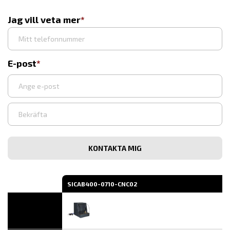
Jag vill veta mer
E-post
Ange
e-
post
Bekräfta
e-
post
SICAB400-0710-CNC02