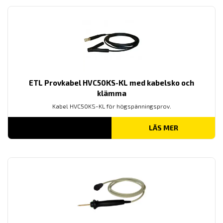
ETL Provkabel HVC50KS-KL med kabelsko och
klämma
Kabel HVC50KS-KL för högspänningsprov.
LÄS MER