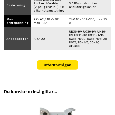
2 x 2 m HV-kablar
SICAB-provbur utan
Beskrivning
(2-polig HVP06C), 1 x
anslutningskablar
säkerhetsanslutning
Max.
7 kV AC / 10 kV DC,
7 kV AC / 10 kV DC, max. 10
driftspänning
max. 10 A
A
UB36-HV, UG36-HV, UH36-
HV, UX36-HV, UX36-HV16,
Anpassad för
ATS400
UX36-HV20, UX36-HV8, 28-
HV12, 28-HV6, 36-HV,
ATS400
Offertförfrågan
Du kanske också gillar...