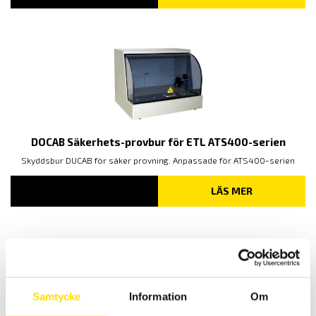
2,700.00 KR
TILL
6,000.00 KR
DOCAB Säkerhets-provbur för ETL ATS400-serien
Skyddsbur DUCAB för säker provning. Anpassade för ATS400-serien
LÄS MER
Samtycke
Information
Om