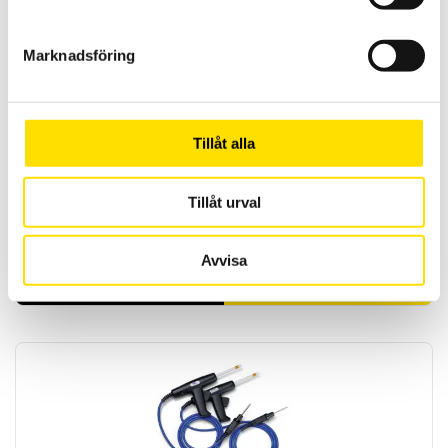
Marknadsföring
Tillåt alla
Tillåt urval
ETL Provkabel PE med 7-polig kontakt och magnet
Provpistoler för säker testning vid högspänningsprov.
Avvisa
LÄS MER