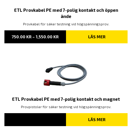
ETL Provkabel PE med 7-polig kontakt och öppen
ände
Provkabel för säker testning vid högspänningsprov.
PRISINTERVALL:
750.00
KR
–
1,550.00
KR
LÄS MER
750.00 KR
TILL
1,550.00 KR
ETL Provkabel PE med 7-polig kontakt och magnet
Provpistoler för säker testning vid högspänningsprov.
LÄS MER