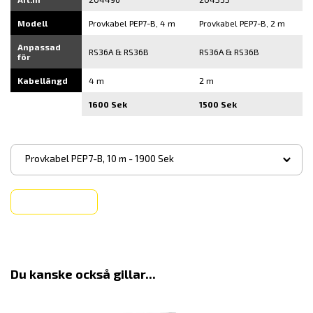
Modell
Provkabel PEP7-B, 4 m
Provkabel PEP7-B, 2 m
Anpassad
RS36A & RS36B
RS36A & RS36B
för
Kabellängd
4 m
2 m
1600 Sek
1500 Sek
▾
Provkabel PEP7-B, 10 m - 1900 Sek
Köp
Du kanske också gillar...