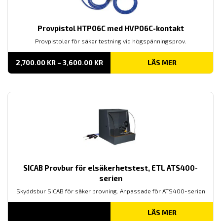
Provpistol HTP06C med HVP06C-kontakt
Provpistoler för säker testning vid högspänningsprov.
PRISINTERVALL:
2,700.00
KR
–
3,600.00
KR
LÄS MER
2,700.00 KR
TILL
3,600.00 KR
SICAB Provbur för elsäkerhetstest, ETL ATS400-
serien
Skyddsbur SICAB för säker provning. Anpassade för ATS400-serien
LÄS MER