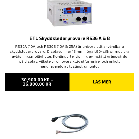
ETL Skyddsledarprovare RS36 A & B
RS36A (10A)och RS36B (10A & 25A) är universiellt användbara
skyddsledarprovare. Displayen har 13 mm höga LED-siffror med bra
avläsningsmöjligheter. Kontinuerlig visning av inställt gränsvärde
på display, vilket ger en översiktlig utformning och enkelt
handhavande av testinstrumentet.
30,900.00
KR
–
LÄS MER
PRISINTERVALL:
36,900.00
KR
30,900.00 KR
TILL
36,900.00 KR