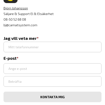
Björn Johansson
Säljare & Support El & Elsäkerhet
08-50 52 68 08
bj@camatsystem.com
Jag vill veta mer
E-post
Ange
e-
post
Bekräfta
e-
post