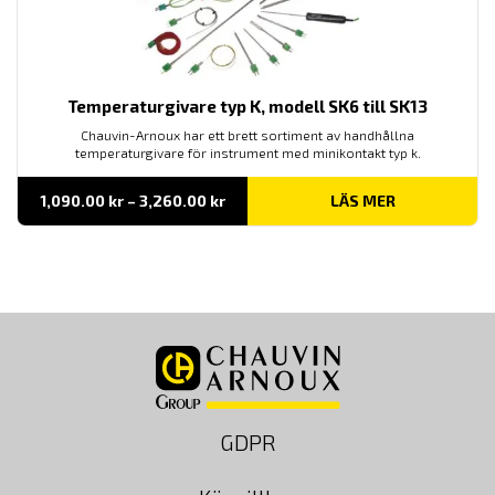
Temperaturgivare typ K, modell SK6 till SK13
Chauvin-Arnoux har ett brett sortiment av handhållna
temperaturgivare för instrument med minikontakt typ k.
Prisintervall:
1,090.00
kr
–
3,260.00
kr
LÄS MER
1,090.00 kr
till
3,260.00 kr
GDPR