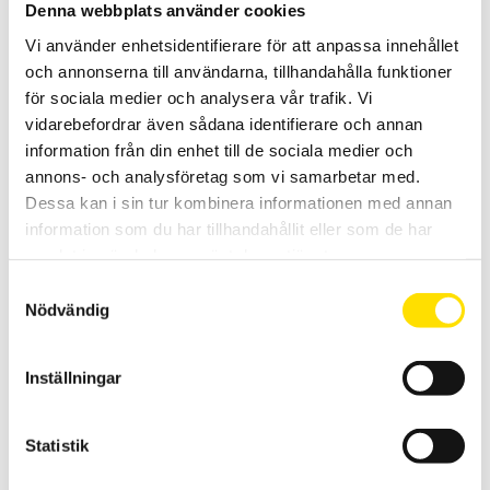
Denna webbplats använder cookies
LÄS MER
Vi använder enhetsidentifierare för att anpassa innehållet
och annonserna till användarna, tillhandahålla funktioner
för sociala medier och analysera vår trafik. Vi
vidarebefordrar även sådana identifierare och annan
information från din enhet till de sociala medier och
annons- och analysföretag som vi samarbetar med.
Dessa kan i sin tur kombinera informationen med annan
information som du har tillhandahållit eller som de har
Termoelement med bajonettkoppling
samlat in när du har använt deras tjänster.
Tack vare den speciella mätspetsen är bajonettproberna särskilt
Samtyckesval
lämpliga för användning i plana och spetsiga borrhål.
Nödvändig
LÄS MER
Inställningar
Statistik