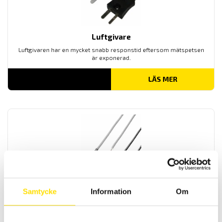
Luftgivare
Luftgivaren har en mycket snabb responstid eftersom mätspetsen
är exponerad.
LÄS MER
Kabelgivare
Samtycke
Information
Om
kabelgivare är rätt val om du vill mäta temperaturer i flytande och
gasformiga medier