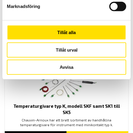
Marknadsföring
Termoelement med kopplingshuvud
B+B Thermo-Technik erbjuder ett brett utbud av termoelement
Tillåt alla
LÄS MER
Tillåt urval
Avvisa
Temperaturgivare typ K, modell SKF samt SK1 till
SK5
Chauvin-Arnoux har ett brett sortiment av handhållna
temperaturgivare för instrument med minikontakt typ k.