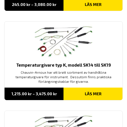
Prisintervall:
245.00
kr
–
3,080.00
kr
LÄS MER
245.00 kr
till
3,080.00 kr
Temperaturgivare typ K, modell SK14 till SK19
Chauvin-Arnoux har ett brett sortiment av handhållna
temperaturgivare för instrument. Dessutom finns praktiska
förlängningskablar för givarna.
Prisintervall:
1,215.00
kr
–
3,475.00
kr
LÄS MER
1,215.00 kr
till
3,475.00 kr