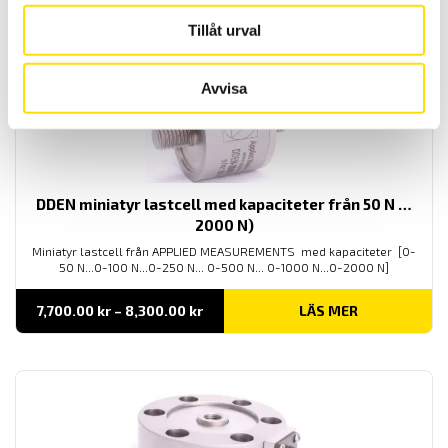
4,900.00 kr
till
Tillåt urval
8,100.00 kr
Avvisa
DDEN miniatyr lastcell med kapaciteter från 50 N …
2000 N)
Miniatyr lastcell från APPLIED MEASUREMENTS med kapaciteter [0-
50 N...0-100 N...0-250 N... 0-500 N... 0-1000 N...0-2000 N]
Prisintervall:
7,700.00
kr
–
8,300.00
kr
LÄS MER
7,700.00 kr
till
8,300.00 kr