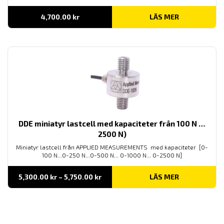
4,700.00
kr
LÄS MER
DDE miniatyr lastcell med kapaciteter från 100 N …
2500 N)
Miniatyr lastcell från APPLIED MEASUREMENTS med kapaciteter [0-
100 N...0-250 N...0-500 N... 0-1000 N... 0-2500 N]
Prisintervall:
5,300.00
kr
–
5,750.00
kr
LÄS MER
5,300.00 kr
till
5,750.00 kr