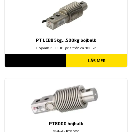
PT LCBB 5kg…500kg böjbalk
Böjbalk PT LCBB, pris från ca 900 kr
LÄS MER
PT8000 böjbalk
Böjbalk PT8000