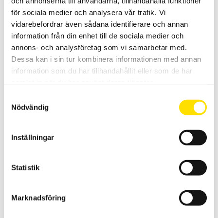
och annonserna till användarna, tillhandahålla funktioner
för sociala medier och analysera vår trafik. Vi
2,950.00
kr
LÄS MER
vidarebefordrar även sådana identifierare och annan
information från din enhet till de sociala medier och
annons- och analysföretag som vi samarbetar med.
Dessa kan i sin tur kombinera informationen med annan
information som du har tillhandahållit eller som de har
samlat in när du har använt deras tjänster.
Samtyckesval
Nödvändig
Tekscan High temp givare för I-Scan
Tekscan Hightemp givare med temp område upp till 200°C för I-
Inställningar
scan
LÄS MER
Statistik
Marknadsföring