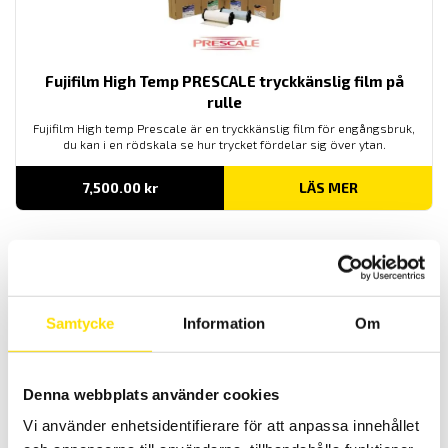
Fujifilm High Temp PRESCALE tryckkänslig film på
rulle
Fujifilm High temp Prescale är en tryckkänslig film för engångsbruk,
du kan i en rödskala se hur trycket fördelar sig över ytan.
7,500.00
kr
LÄS MER
Samtycke
Information
Om
Denna webbplats använder cookies
Fujifilm PRESCALE tryckkänslig film A4 blad
Vi använder enhetsidentifierare för att anpassa innehållet
Fujifilm Prescale är en tryckkänslig film för engångsbruk, du kan i en
rödskala se hur trycket fördelar sig över ytan.