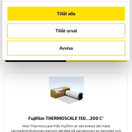
Tillåt alla
Fujifilm UVSCALE
Tillåt urval
UVSCALE
från Fujifilm
gör det enkelt att mäta
fördelningen av
ultraviolett ljus
Avvisa
5,400.00
kr
LÄS MER
Fujifilm THERMOSCALE 150…200 C°
Med Thermoscale från Fujifilm är det enkelt att mäta
värmedistributionen genom att titta på variationen av densitet och