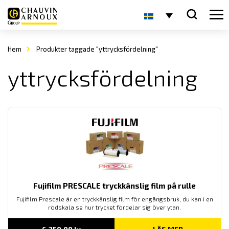
Hem
Produkter taggade "yttrycksfördelning"
yttrycksfördelning
Fujifilm PRESCALE tryckkänslig film på rulle
Fujifilm Prescale är en tryckkänslig film för engångsbruk, du kan i en
rödskala se hur trycket fördelar sig över ytan.