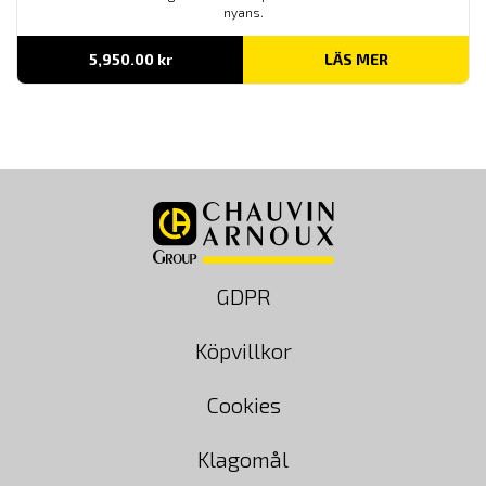
nyans.
5,950.00
kr
LÄS MER
GDPR
Köpvillkor
Cookies
Klagomål