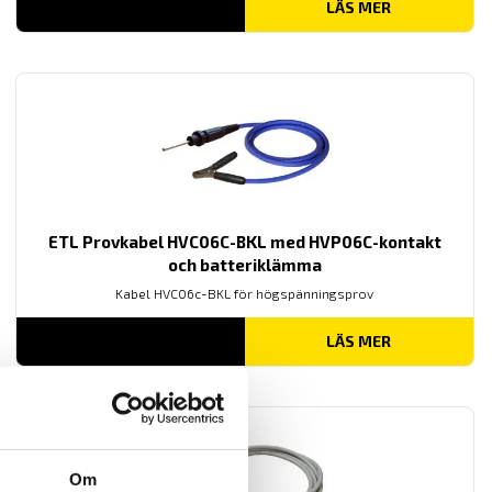
LÄS MER
ETL Provkabel HVC06C-BKL med HVP06C-kontakt
och batteriklämma
Kabel HVC06c-BKL för högspänningsprov
LÄS MER
Om