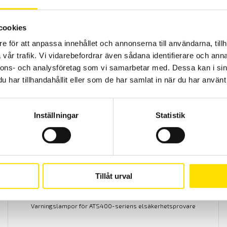
cookies
ETL Provkabel PE med 4-polig kontakt och öppen
e för att anpassa innehållet och annonserna till användarna, tillh
ände
vår trafik. Vi vidarebefordrar även sådana identifierare och anna
Provkabel för säker testning vid högspänningsprov.
nnons- och analysföretag som vi samarbetar med. Dessa kan i sin
har tillhandahållit eller som de har samlat in när du har använt 
Prisintervall:
650.00
kr
–
950.00
kr
LÄS MER
650.00 kr
till
950.00 kr
Inställningar
Statistik
Tillåt urval
Varningslampor för ETL ATS400-serien
Varningslampor för ATS400-seriens elsäkerhetsprovare