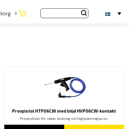
ukorg
0
Provpistol HTP06CW med böjd HVP06CW-kontakt
Provpistoler för säker testning vid högspänningsprov.