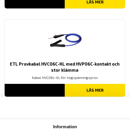
LÄS MER
ETL Provkabel HVC06C-KL med HVP06C-kontakt och
stor klämma
Kabel HVC06c-KL för högspänningsprov
LÄS MER
Information