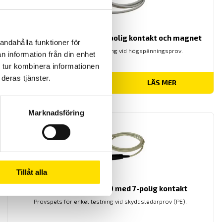
ETL Provkabel PE med 4-polig kontakt och magnet
andahålla funktioner för
Provkabel för säker testning vid högspänningsprov.
n information från din enhet
 tur kombinera informationen
deras tjänster.
LÄS MER
Marknadsföring
Tillåt alla
ETL Provspets VP400 med 7-polig kontakt
Provspets för enkel testning vid skyddsledarprov (PE).