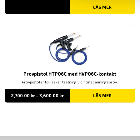
LÄS MER
Provpistol HTP06C med HVP06C-kontakt
Provpistoler för säker testning vid högspänningsprov.
Prisintervall:
2,700.00
kr
–
3,600.00
kr
LÄS MER
2,700.00 kr
till
3,600.00 kr