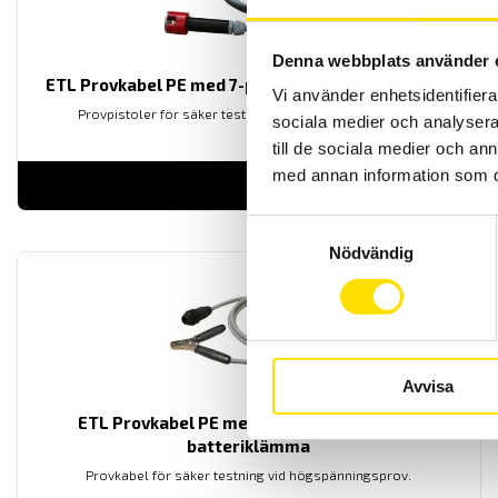
Denna webbplats använder 
ETL Provkabel PE med 7-polig kontakt och magnet
Vi använder enhetsidentifierar
Provpistoler för säker testning vid högspänningsprov.
sociala medier och analysera 
till de sociala medier och a
med annan information som du 
LÄS MER
Samtyckesval
Nödvändig
Avvisa
ETL Provkabel PE med 4-polig kontakt och
batteriklämma
Provkabel för säker testning vid högspänningsprov.