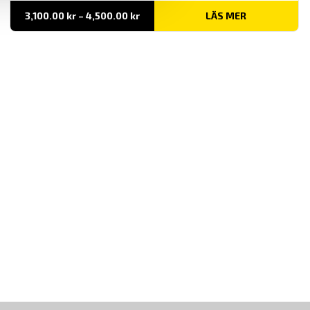
Prisintervall:
3,100.00
kr
–
4,500.00
kr
LÄS MER
3,100.00 kr
till
4,500.00 kr