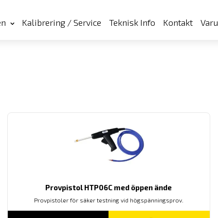
en
Kalibrering / Service
Teknisk Info
Kontakt
Var
Provpistol HTP06C med öppen ände
Provpistoler för säker testning vid högspänningsprov.