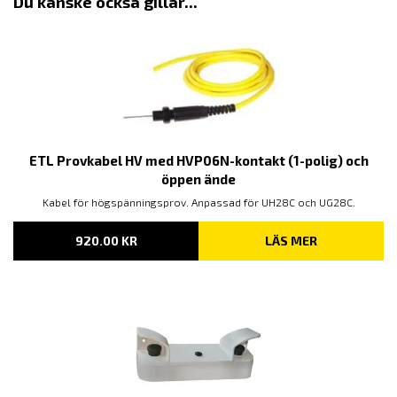
Du kanske också gillar...
ETL Provkabel HV med HVP06N-kontakt (1-polig) och
öppen ände
Kabel för högspänningsprov. Anpassad för UH28C och UG28C.
920.00
KR
LÄS MER