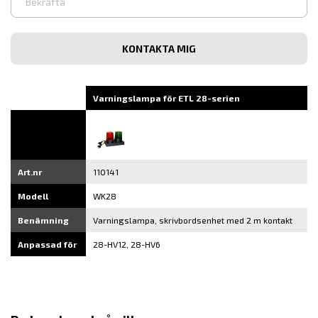
e-
post
Bekräfta
e-
post
Varningslampa för ETL 28-serien
Art.nr
110141
Modell
WK28
Benämning
Varningslampa, skrivbordsenhet med 2 m kontakt
Anpassad för
28-HV12, 28-HV6