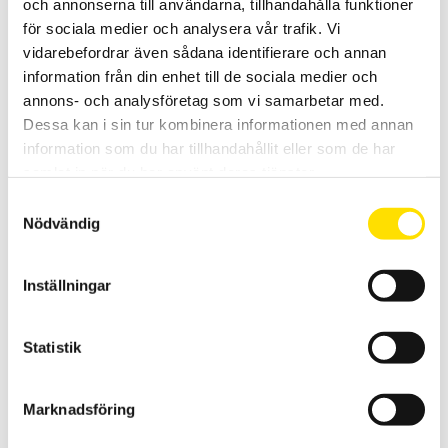
och annonserna till användarna, tillhandahålla funktioner
för sociala medier och analysera vår trafik. Vi
vidarebefordrar även sådana identifierare och annan
Mecmesin Rotating Crimp Receptacle
information från din enhet till de sociala medier och
Mecmesin Rotating Crimp kan enkelt justeras för dragtest av
annons- och analysföretag som vi samarbetar med.
kabelskor, krymphylsor och kablar med 8 olika storlek. Utformad
för mätningar enligt BS SG 178-1.
Dessa kan i sin tur kombinera informationen med annan
information som du har tillhandahållit eller som de har
LÄS MER
samlat in när du har använt deras tjänster.
Samtyckesval
Nödvändig
Inställningar
Statistik
Multi-Jaw Grip
Fixtur för dragtest av objekt med oregelbunden form och med
Marknadsföring
kapacitet upp till 500 N