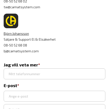
08-50 52 68 02
tw@camatsystem.com
Björn Johansson
Säljare & Support El & Elsäkerhet
08-50 52 68 08
bj@camatsystem.com
Jag vill veta mer
E-post
Ange