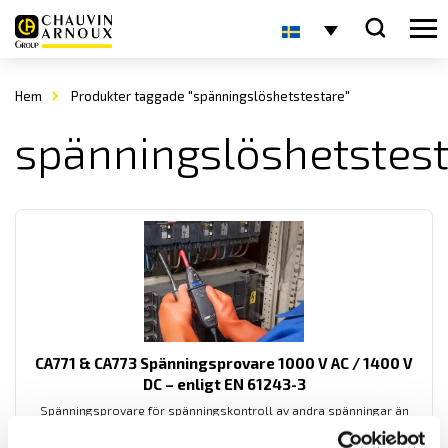
Hem
Produkter taggade "spänningslöshetstestare"
spänningslöshetstes
CA771 & CA773 Spänningsprovare 1000 V AC / 1400 V
DC – enligt EN 61243-3
Spänningsprovare för spänningskontroll av andra spänningar än
driftspänning enligt EN 61243-3. Med låg ingångsimpedans för
mätning upp till 1000 V AC / 1400 V DC med 1000 V kat IV