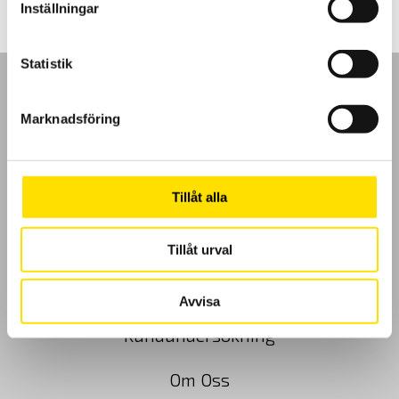
Inställningar
Statistik
Marknadsföring
GDPR
Tillåt alla
Köpvillkor
Cookies
Tillåt urval
Klagomål
Avvisa
Kundundersökning
Om Oss