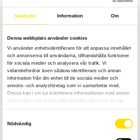
spänningskategori.
Samtycke
Information
Om
Prisintervall:
2,080.00
kr
–
2,585.00
kr
LÄS MER
2,080.00 kr
till
2,585.00 kr
Denna webbplats använder cookies
Vi använder enhetsidentifierare för att anpassa innehållet
och annonserna till användarna, tillhandahålla funktioner
för sociala medier och analysera vår trafik. Vi
vidarebefordrar även sådana identifierare och annan
information från din enhet till de sociala medier och
CA742 & CA762 Spänningsprovare 690 V AC – enligt
annons- och analysföretag som vi samarbetar med.
EN 61243-3
Dessa kan i sin tur kombinera informationen med annan
Spänningsprovare för spänningskontroll av andra spänningar än
information som du har tillhandahållit eller som de har
driftspänning enligt EN 61243-3. Med låg ingångsimpedans för
samlat in när du har använt deras tjänster.
mätning upp till 690 V AC / 750 DC med 600 V kat IV
spänningskategori.
Samtyckesval
Nödvändig
Prisintervall:
275.00
kr
–
1,115.00
kr
LÄS MER
275.00 kr
till
1,115.00 kr