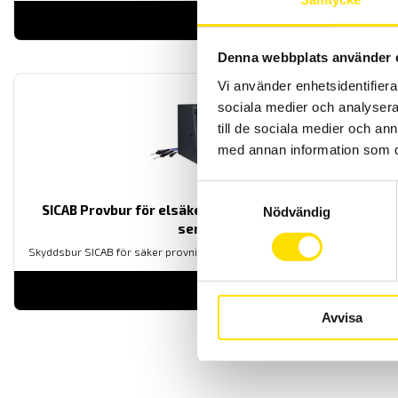
LÄS MER
Denna webbplats använder 
Vi använder enhetsidentifierar
sociala medier och analysera 
till de sociala medier och a
med annan information som du 
Samtyckesval
SICAB Provbur för elsäkerhetstest, ETL ATS400-
Nödvändig
serien
Skyddsbur SICAB för säker provning. Anpassade för ATS400-serien
LÄS MER
Avvisa