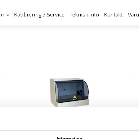
en
Kalibrering / Service
Teknisk Info
Kontakt
Var
DOCAB Säkerhets-provbur för ETL ATS400-serien
Skyddsbur DUCAB för säker provning. Anpassade för ATS400-
serien
Information