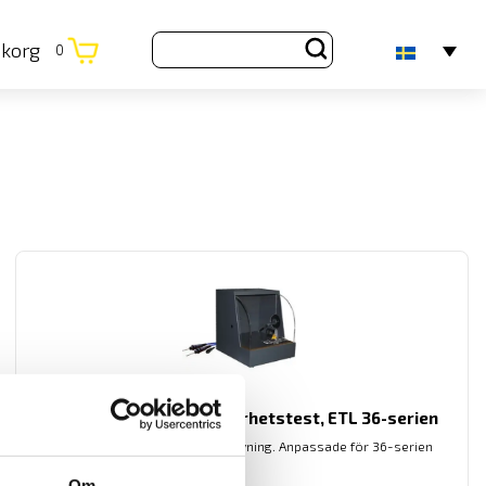
ukorg
0
SICAB Provbur för elsäkerhetstest, ETL 36-serien
Skyddsbur SICAB för säker provning. Anpassade för 36-serien
Om