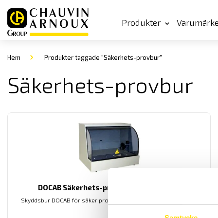
Produkter
Varumärk
Hem
Produkter taggade "Säkerhets-provbur"
Säkerhets-provbur
DOCAB Säkerhets-provbur för 36-serien
Skyddsbur DOCAB för säker provning. Anpassade för 36-serien.
Samtycke