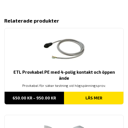
Relaterade produkter
ETL Provkabel PE med 4-polig kontakt och öppen
ände
Provkabel för säker testning vid högspänningsprov.
PRISINTERVALL:
650.00
KR
–
950.00
KR
LÄS MER
650.00 KR
TILL
950.00 KR