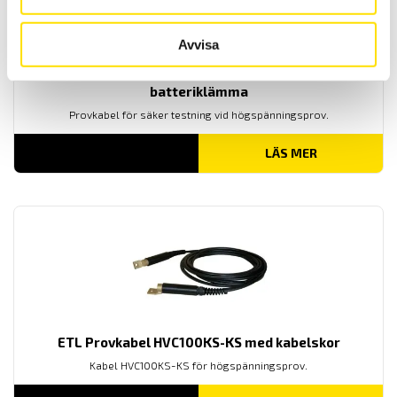
Avvisa
ETL Provkabel PE med 4-polig kontakt och
batteriklämma
Provkabel för säker testning vid högspänningsprov.
LÄS MER
ETL Provkabel HVC100KS-KS med kabelskor
Kabel HVC100KS-KS för högspänningsprov.