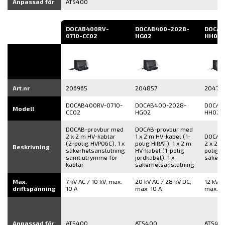
Anpassad för
ATS400
DOCAB400RV-
DOCAB400-2028-
DOCAB
0710-CC02
HG02
HH02
Art.nr
206965
204857
20470
DOCAB400RV-0710-
DOCAB400-2028-
DOCAB
Modell
CC02
HG02
HH02
DOCAB-provbur med
DOCAB-provbur med
2 x 2 m HV-kablar
1 x 2 m HV-kabel (1-
DOCAB-
(2-polig HVP06C), 1 x
polig HIRAT), 1 x 2 m
2 x 2 m
Beskrivning
säkerhetsanslutning
HV-kabel (1-polig
polig H
samt utrymme för
jordkabel), 1 x
säkerh
kablar
säkerhetsanslutning
Max.
7 kV AC / 10 kV, max.
20 kV AC / 28 kV DC,
12 kV A
driftspänning
10 A
max. 10 A
max. 1
Anpassad för
ATS400
ATS400
ATS40