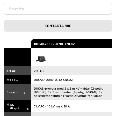
Ange
e-
post
Bekräfta
e-
post
DOCAB400RV-0710-CNC02
Art.nr
205179
Modell
DOCAB400RV-0710-CNC02
DOCAB-provbur med 2 x 2 m HV-kablar (2-polig
Beskrivning
HVP06C), 1 x 2 m HV-kabel (1-polig HVP06N), 1 x
säkerhetsanslutning samt utrymme för kablar
Max.
7 kV AC / 10 kV, max. 10 A
driftspänning