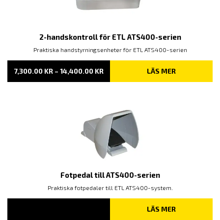
2-handskontroll för ETL ATS400-serien
Praktiska handstyrningsenheter för ETL ATS400-serien
PRISINTERVALL:
7,300.00
KR
–
14,400.00
KR
LÄS MER
7,300.00 KR
TILL
14,400.00 KR
Fotpedal till ATS400-serien
Praktiska fotpedaler till ETL ATS400-system.
LÄS MER