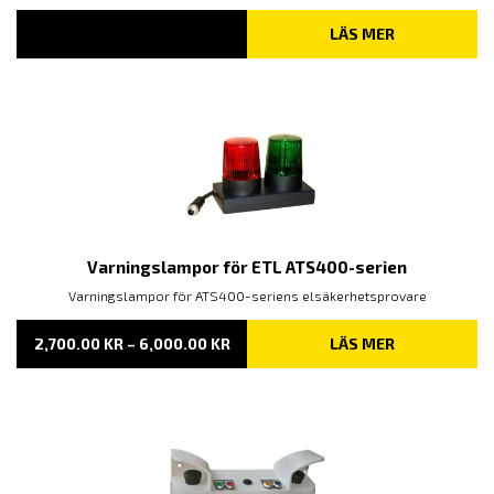
LÄS MER
Varningslampor för ETL ATS400-serien
Varningslampor för ATS400-seriens elsäkerhetsprovare
PRISINTERVALL:
2,700.00
KR
–
6,000.00
KR
LÄS MER
2,700.00 KR
TILL
6,000.00 KR