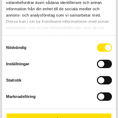
vidarebefordrar även sådana identifierare och annan
information från din enhet till de sociala medier och
SICAB Provbur för elsäkerhetstest, ETL 36-serien
annons- och analysföretag som vi samarbetar med.
Skyddsbur SICAB för säker provning. Anpassade för 36-serien
Dessa kan i sin tur kombinera informationen med annan
information som du har tillhandahållit eller som de har
LÄS MER
samlat in när du har använt deras tjänster.
Samtyckesval
Nödvändig
Inställningar
Statistik
SICAB Provbur för elsäkerhetstest, ETL ATS400-
serien
Marknadsföring
Skyddsbur SICAB för säker provning. Anpassade för ATS400-serien
LÄS MER