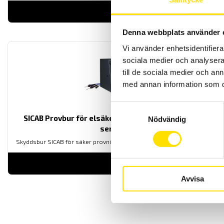
LÄS MER
Denna webbplats använder 
Vi använder enhetsidentifierar
sociala medier och analysera 
till de sociala medier och a
med annan information som du 
Samtyckesval
SICAB Provbur för elsäkerhetstest, ETL ATS400-
Nödvändig
serien
Skyddsbur SICAB för säker provning. Anpassade för ATS400-serien
LÄS MER
Avvisa