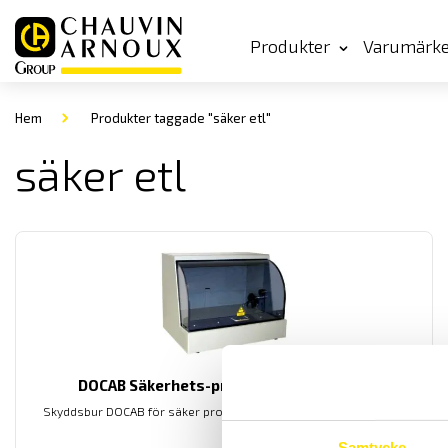
Produkter
Varumärk
Hem
Produkter taggade "säker etl"
säker etl
DOCAB Säkerhets-provbur för 36-serien
Skyddsbur DOCAB för säker provning. Anpassade för 36-serien.
Samtycke