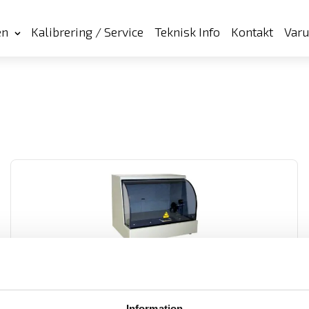
en
Kalibrering / Service
Teknisk Info
Kontakt
Var
DOCAB Säkerhets-provbur för ETL ATS400-serien
Skyddsbur DUCAB för säker provning. Anpassade för ATS400-
serien
Information