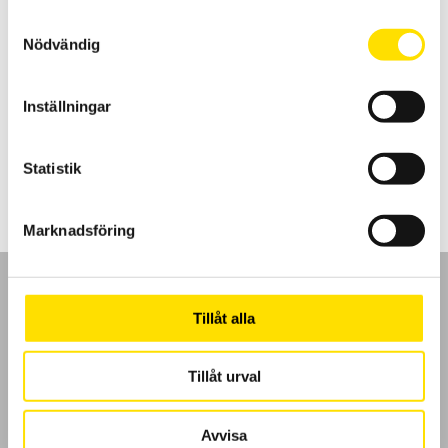
Samtyckesval
Nödvändig
KERN Pallvåg UFB
Pallvåg UFB från Kern är en robust och mycket prisvärd våg för
Inställningar
pallvägning, den finns i 2 olika kapaciteter [0,6 ton och 1,5ton]
14,650.00
kr
LÄS MER
Statistik
Marknadsföring
Tillåt alla
GDPR
Tillåt urval
Köpvillkor
Avvisa