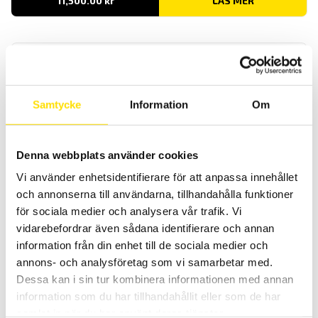
11,500.00
kr
LÄS MER
Samtycke
Information
Om
KERN Pallvåg VHB
Denna webbplats använder cookies
Mobil pallvåg VHB från Kern är en robust och mycket prisvärd våg
Vi använder enhetsidentifierare för att anpassa innehållet
för pallvägning, den finns i 1 kapacitet [2 ton]
och annonserna till användarna, tillhandahålla funktioner
för sociala medier och analysera vår trafik. Vi
22,500.00
kr
LÄS MER
vidarebefordrar även sådana identifierare och annan
information från din enhet till de sociala medier och
annons- och analysföretag som vi samarbetar med.
Dessa kan i sin tur kombinera informationen med annan
information som du har tillhandahållit eller som de har
samlat in när du har använt deras tjänster.