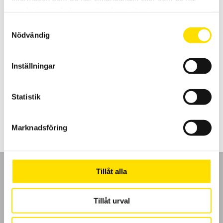
samlat in när du har använt deras tjänster.
Samtyckesval
Nödvändig
Mecmesin Multitest 2,5-dV motoriserad
dragprovare
Inställningar
Motoriserat provställ/ dragprovare Multitest 2,5-dV från Mecmesin
för produktprovning med kapacitet upp till 2500 N
Statistik
LÄS MER
Marknadsföring
Tillåt alla
Tillåt urval
GDPR