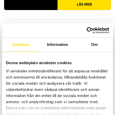
LÄS MER
Samtycke
Information
Om
Mecmesin Multitest 1-dV
Denna webbplats använder cookies
Multitest 1-dV från Mecmesin är ett kostnadseffektiv
provställ/dragprovare för produktprovning genom drag och
Vi använder enhetsidentifierare för att anpassa innehållet
trycktester upp till 1 kN
och annonserna till användarna, tillhandahålla funktioner
för sociala medier och analysera vår trafik. Vi
LÄS MER
vidarebefordrar även sådana identifierare och annan
information från din enhet till de sociala medier och
annons- och analysföretag som vi samarbetar med.
Dessa kan i sin tur kombinera informationen med annan
information som du har tillhandahållit eller som de har