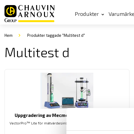
Produkter
Varumärk
Hem
Produkter taggade "Multitest d"
Multitest d
Uppgradering av Mecmesin VectorPro mjukvara
VectorPro™ Lite för mätvärdesinsamling från Mecmesin instrument