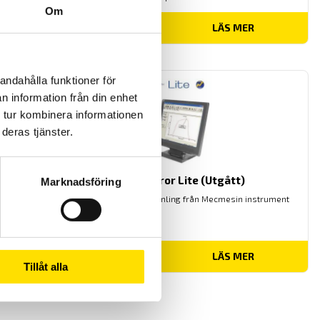
Om
LÄS MER
andahålla funktioner för
n information från din enhet
 tur kombinera informationen
deras tjänster.
Mecmesin Emperor Lite (Utgått)
Marknadsföring
Emperor Lite för mätvärdesinsamling från Mecmesin instrument
LÄS MER
Tillåt alla