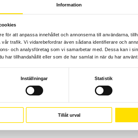
Information
LÄS MER
cookies
e för att anpassa innehållet och annonserna till användarna, tillh
vår trafik. Vi vidarebefordrar även sådana identifierare och anna
nnons- och analysföretag som vi samarbetar med. Dessa kan i sin
har tillhandahållit eller som de har samlat in när du har använt 
Mecmesin VectorPro Lite mjukvara
Inställningar
Statistik
VectorPro™ Lite för mätvärdesinsamling från Mecmesin instrument
LÄS MER
Tillåt urval