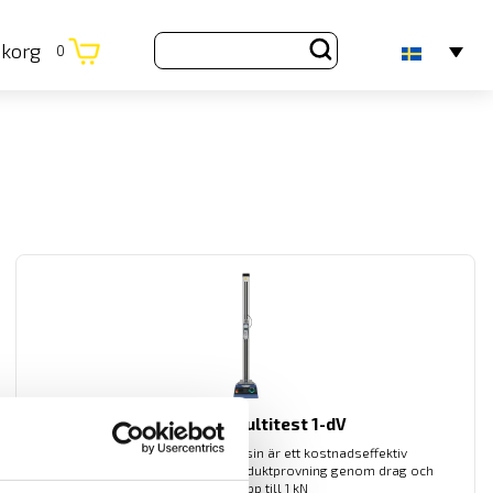
ukorg
0
Mecmesin Multitest 1-dV
Multitest 1-dV från Mecmesin är ett kostnadseffektiv
provställ/dragprovare för produktprovning genom drag och
trycktester upp till 1 kN