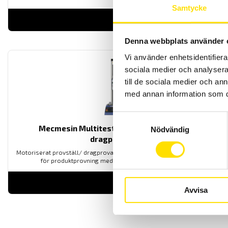
Samtycke
LÄS MER
Denna webbplats använder 
Vi använder enhetsidentifierar
sociala medier och analysera 
till de sociala medier och a
med annan information som du 
Samtyckesval
Mecmesin Multitest 2,5-dV motoriserad
Nödvändig
dragprovare
Motoriserat provställ/ dragprovare Multitest 2,5-dV från Mecmesin
för produktprovning med kapacitet upp till 2500 N
LÄS MER
Avvisa