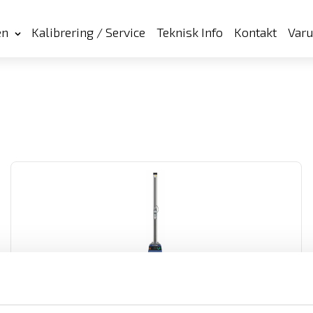
en
Kalibrering / Service
Teknisk Info
Kontakt
Var
Mecmesin Multitest 0,5-dV
Motoriserat fjäderprovare/dragprovare från Mecmesin tillhör en ny
serie av provställ för produktprovning genom drag och trycktester
upp till 500 N