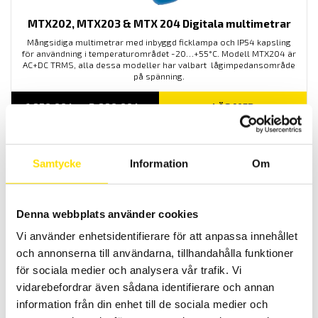
MTX202, MTX203 & MTX 204 Digitala multimetrar
Mångsidiga multimetrar med inbyggd ficklampa och IP54 kapsling
för användning i temperaturområdet -20…+55°C. Modell MTX204 är
AC+DC TRMS, alla dessa modeller har valbart lågimpedansområde
på spänning.
Prisintervall:
1,950.00
kr
–
2,990.00
kr
LÄS MER
1,950.00 kr
till
2,990.00 kr
Samtycke
Information
Om
Denna webbplats använder cookies
Vi använder enhetsidentifierare för att anpassa innehållet
och annonserna till användarna, tillhandahålla funktioner
MTX3290 & MTX3291 ASYC IV med dubbeldisplay
för sociala medier och analysera vår trafik. Vi
MTX är en AC+DC TRMS mätande samt IP67 vattentät
vidarebefordrar även sådana identifierare och annan
multimeterserie med dubbeldisplay och lägsta mätosäkerhet. Med
lågimpedansområde på spänning.
information från din enhet till de sociala medier och