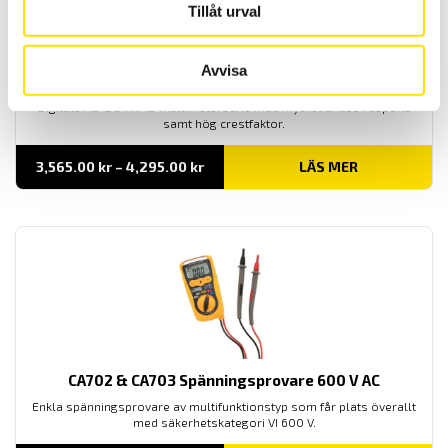
Tillåt urval
Avvisa
CA5273, CA5275 & CA5277 digital multimeterserie
Digitala AC+DC TRMS multimeterserie med mycket snabb respons
samt hög crestfaktor.
Prisintervall:
3,565.00
kr
–
4,295.00
kr
LÄS MER
3,565.00 kr
till
4,295.00 kr
CA702 & CA703 Spänningsprovare 600 V AC
Enkla spänningsprovare av multifunktionstyp som får plats överallt
med säkerhetskategori VI 600 V.