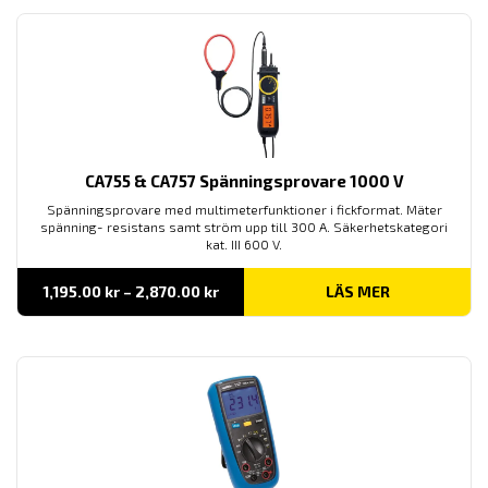
CA755 & CA757 Spänningsprovare 1000 V
Spänningsprovare med multimeterfunktioner i fickformat. Mäter
spänning- resistans samt ström upp till 300 A. Säkerhetskategori
kat. III 600 V.
Prisintervall:
1,195.00
kr
–
2,870.00
kr
LÄS MER
1,195.00 kr
till
2,870.00 kr