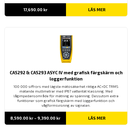
17,690.00
kr
LÄS MER
CA5292 & CA5293 ASYC IV med grafisk färgskärm och
loggerfunktion
100 000 siffrors med lägsta mätosäkerhet riktiga AC+DC TRMS
mätande multimetrar med IP67 vattentät klassning. Med
lågimpedansområde för mätning av spänning. Dessutom extra
funktioner som grafisk färgskärm med loggerfunktion och
vågformsvisning av signalen.
Prisintervall:
8,590.00
kr
–
9,390.00
kr
LÄS MER
8,590.00 kr
till
9,390.00 kr