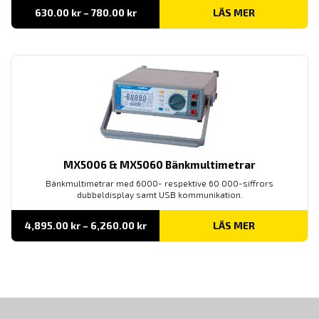
Prisintervall:
630.00
kr
–
780.00
kr
LÄS MER
630.00 kr
till
780.00 kr
MX5006 & MX5060 Bänkmultimetrar
Bänkmultimetrar med 6000- respektive 60 000-siffrors
dubbeldisplay samt USB kommunikation.
Prisintervall:
4,895.00
kr
–
6,260.00
kr
LÄS MER
4,895.00 kr
till
6,260.00 kr