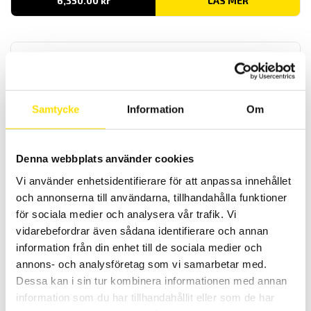
6,350.00
kr
LÄS MER
Samtycke
Information
Om
Fujifilm High Temp PRESCALE tryckkänslig film på
Denna webbplats använder cookies
rulle
Vi använder enhetsidentifierare för att anpassa innehållet
Fujifilm High temp Prescale är en tryckkänslig film för engångsbruk,
du kan i en rödskala se hur trycket fördelar sig över ytan.
och annonserna till användarna, tillhandahålla funktioner
för sociala medier och analysera vår trafik. Vi
7,500.00
kr
LÄS MER
vidarebefordrar även sådana identifierare och annan
information från din enhet till de sociala medier och
annons- och analysföretag som vi samarbetar med.
Dessa kan i sin tur kombinera informationen med annan
information som du har tillhandahållit eller som de har