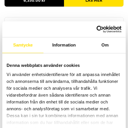
6,350.00
kr
LÄS MER
Samtycke
Information
Om
Fujifilm High Temp PRESCALE tryckkänslig film på
Denna webbplats använder cookies
rulle
Vi använder enhetsidentifierare för att anpassa innehållet
Fujifilm High temp Prescale är en tryckkänslig film för engångsbruk,
du kan i en rödskala se hur trycket fördelar sig över ytan.
och annonserna till användarna, tillhandahålla funktioner
för sociala medier och analysera vår trafik. Vi
7,500.00
kr
LÄS MER
vidarebefordrar även sådana identifierare och annan
information från din enhet till de sociala medier och
annons- och analysföretag som vi samarbetar med.
Dessa kan i sin tur kombinera informationen med annan
information som du har tillhandahållit eller som de har