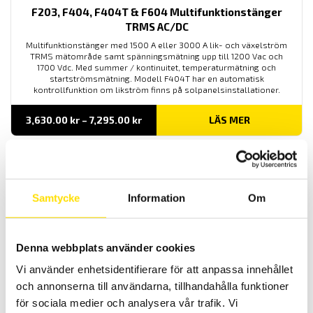
F203, F404, F404T & F604 Multifunktionstänger
TRMS AC/DC
Multifunktionstänger med 1500 A eller 3000 A lik- och växelström
TRMS mätområde samt spänningsmätning upp till 1200 Vac och
1700 Vdc. Med summer / kontinuitet, temperaturmätning och
startströmsmätning. Modell F404T har en automatisk
kontrollfunktion om likström finns på solpanelsinstallationer.
Prisintervall:
3,630.00
kr
–
7,295.00
kr
LÄS MER
3,630.00 kr
till
7,295.00 kr
Samtycke
Information
Om
Denna webbplats använder cookies
F205, F407 & F607 Multifunktionstänger AC/DC med
Vi använder enhetsidentifierare för att anpassa innehållet
logger
och annonserna till användarna, tillhandahålla funktioner
Multifunktionstänger med lik- och växelström TRMS samt extra
för sociala medier och analysera vår trafik. Vi
funktioner som spännings-, kontinuitet- och startströmsmätning.