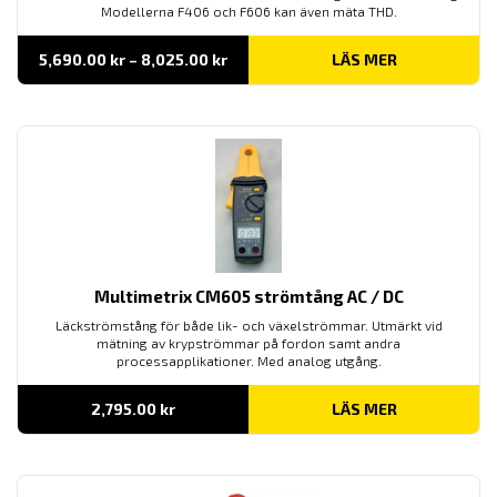
Modellerna F406 och F606 kan även mäta THD.
Prisintervall:
5,690.00
kr
–
8,025.00
kr
LÄS MER
5,690.00 kr
till
8,025.00 kr
Multimetrix CM605 strömtång AC / DC
Läckströmstång för både lik- och växelströmmar. Utmärkt vid
mätning av krypströmmar på fordon samt andra
processapplikationer. Med analog utgång.
2,795.00
kr
LÄS MER