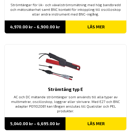
Strömtänger för lik- och växelströmsmätning med hög bandbredd
och mätosäkerhet samt BNC kontakt för inkoppling till oscilloskop
eller andra instrument med BNC-ingång.
Prisintervall:
4,970.00
kr
–
6,900.00
kr
LÄS MER
4,970.00 kr
till
6,900.00 kr
Strömtång typ E
AC och DC mätande strömtänger som används till alla typer av
multimetrar, oscilloskop, loggrar eller skrivare. Med E27 och BNC
adapter P01102081 kan tången anslutas till Qualistar och PEL
produkter.
Prisintervall:
5,040.00
kr
–
6,695.00
kr
LÄS MER
5,040.00 kr