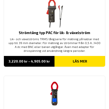
Strömtång typ PAC för lik- & växelström
Lik- och växelströms TRMS tångserie för mätning på kablar med
upp till 39 mm diameter. För mätning av strömmar från 0,5 A...1400
A dc med BNC eller banan utgångar. Även med adapter för
drivspänning vid användning längre perioder.
Prisintervall:
3,220.00
kr
–
4,905.00
kr
LÄS MER
3,220.00 kr
till
4,905.00 kr