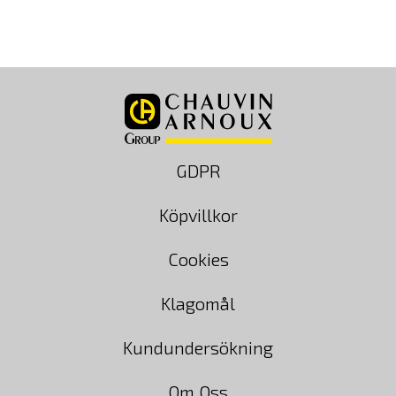
till
6,695.00 kr
GDPR
Köpvillkor
Cookies
Klagomål
Kundundersökning
Om Oss