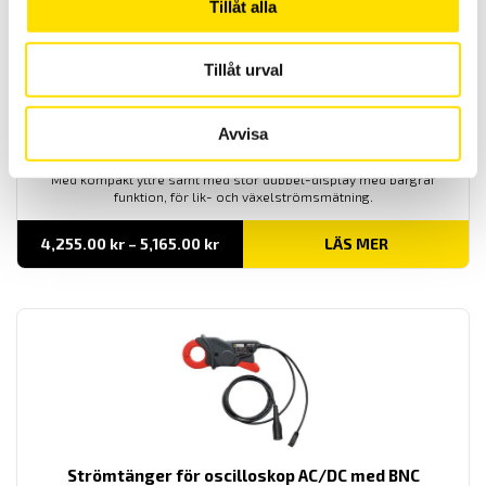
Tillåt alla
Tillåt urval
Avvisa
MX670 & MX675 Multifunktionstänger AC/DC
Med kompakt yttre samt med stor dubbel-display med bargraf
funktion, för lik- och växelströmsmätning.
Prisintervall:
4,255.00
kr
–
5,165.00
kr
LÄS MER
4,255.00 kr
till
5,165.00 kr
Strömtänger för oscilloskop AC/DC med BNC