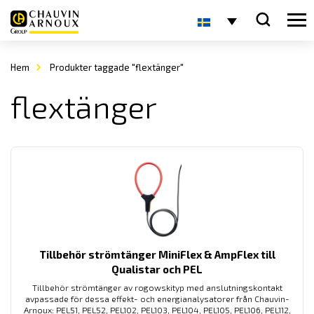
Hem
Produkter taggade "flextänger"
flextänger
Tillbehör strömtänger MiniFlex & AmpFlex till
Qualistar och PEL
Tillbehör strömtänger av rogowskityp med anslutningskontakt
avpassade för dessa effekt- och energianalysatorer från Chauvin-
Arnoux: PEL51, PEL52, PEL102, PEL103, PEL104, PEL105, PEL106, PEL112,