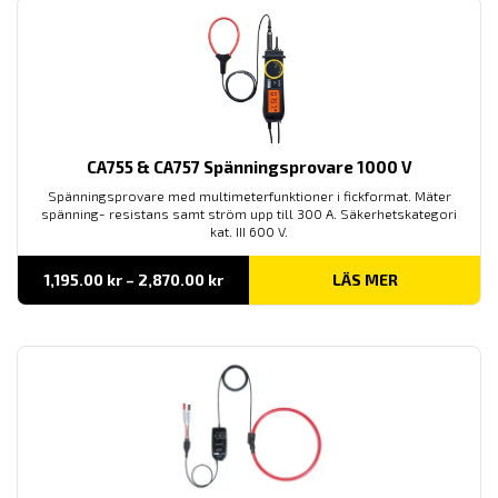
CA755 & CA757 Spänningsprovare 1000 V
Spänningsprovare med multimeterfunktioner i fickformat. Mäter
spänning- resistans samt ström upp till 300 A. Säkerhetskategori
kat. III 600 V.
Prisintervall:
1,195.00
kr
–
2,870.00
kr
LÄS MER
1,195.00 kr
till
2,870.00 kr