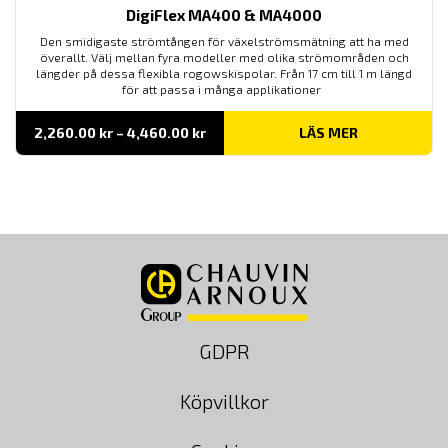
DigiFlex MA400 & MA4000
Den smidigaste strömtången för växelströmsmätning att ha med
överallt. Välj mellan fyra modeller med olika strömområden och
längder på dessa flexibla rogowskispolar. Från 17 cm till 1 m längd
för att passa i många applikationer
Prisintervall:
2,260.00
kr
–
4,460.00
kr
LÄS MER
2,260.00 kr
till
4,460.00 kr
GDPR
Köpvillkor