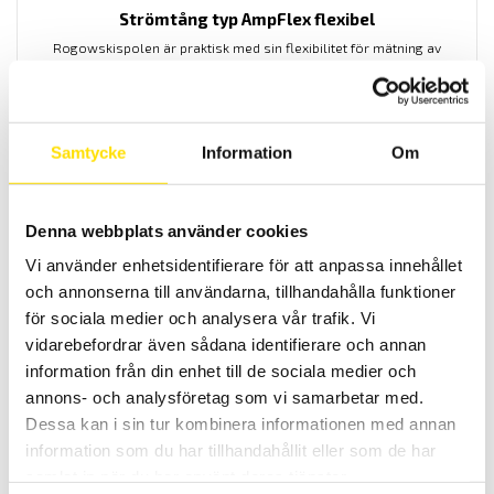
Strömtång typ AmpFlex flexibel
Rogowskispolen är praktisk med sin flexibilitet för mätning av
växelström, modeller för både 1- och 3-fas applikationer.
Anslutning med 4 mm banan eller BNC kontakt. Andra
specialvarianter med bland annat 4-20 mA utgång finns på
förfrågan.
Samtycke
Information
Om
Prisintervall:
5,370.00
kr
–
14,150.00
kr
LÄS MER
5,370.00 kr
till
14,150.00 kr
Denna webbplats använder cookies
Vi använder enhetsidentifierare för att anpassa innehållet
och annonserna till användarna, tillhandahålla funktioner
för sociala medier och analysera vår trafik. Vi
vidarebefordrar även sådana identifierare och annan
information från din enhet till de sociala medier och
annons- och analysföretag som vi samarbetar med.
Tillbehör strömtänger fasta modeller till Qualistar
och PEL
Dessa kan i sin tur kombinera informationen med annan
information som du har tillhandahållit eller som de har
Tillbehör strömtänger med anslutningskontakt avpassade för
dessa effekt- och energianalysatorer från Chauvin-Arnoux: PEL51,
samlat in när du har använt deras tjänster.
PEL52, PEL102, PEL103, PEL104, PEL105, PEL106, PEL112, PEL113, PEL115,