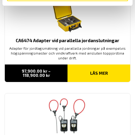
CA6474 Adapter vid parallella jordanslutningar
Adapter för jordtagsmätning vid parallella jordningar på exempelvis
högspänningsmaster och vindkraftverk med ansluten toppjordlina
under drift.
97,900.00
kr
–
LÄS MER
Prisintervall:
118,900.00
kr
97,900.00 kr
till
118,900.00 kr