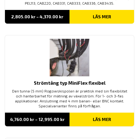
PEL113, CA8220, CA8331, CA8333, CA8336, CA83435.
Prisintervall:
2,805.00
kr
–
4,370.00
kr
LÄS MER
2,805.00 kr
till
4,370.00 kr
Strömtång typ MiniFlex flexibel
Den tunna (5 mm) Rogowskispolen är praktisk med sin flexibilitet
och hanterbarhet för mätning av växelström. För 1- och 3-fas
applikationer. Anslutning med 4 mm banan- eller BNC kontakt.
Specialvarianter finns på förfrågan.
Prisintervall:
4,760.00
kr
–
12,995.00
kr
LÄS MER
4,760.00 kr
till
12,995.00 kr