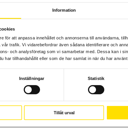
Information
Prisintervall:
5,500.00
kr
–
7,640.00
kr
LÄS MER
cookies
5,500.00 kr
till
e för att anpassa innehållet och annonserna till användarna, tillh
7,640.00 kr
vår trafik. Vi vidarebefordrar även sådana identifierare och anna
nnons- och analysföretag som vi samarbetar med. Dessa kan i sin
har tillhandahållit eller som de har samlat in när du har använt 
Inställningar
Statistik
GSV1A analog förstärkare 4-20mA
Analog förstärkare med utsignal mA
Tillåt urval
3,000.00
kr
LÄS MER