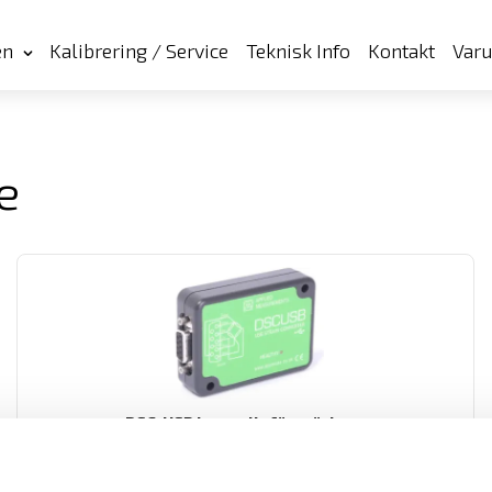
en
Kalibrering / Service
Teknisk Info
Kontakt
Var
e
DSC-USB lastcellsförstärkare
Lastcellsförstärkaren DSC-USB från APPLIED MEASUREMENTS är en
användarvänlig förstärkare med hög noggrannhet.