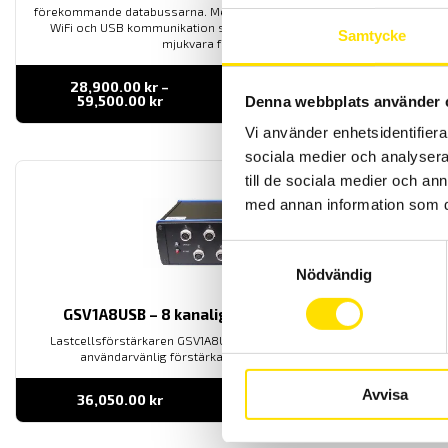
förekommande databussarna. Med kommunikatione med ethernet,
WiFi och USB kommunikation samt inbyggd webbserver. Även
Samtycke
mjukvara för PC ingår.
28,900.00
kr
–
LÄS MER
Prisintervall:
59,500.00
kr
Denna webbplats använder 
28,900.00 kr
till
Vi använder enhetsidentifierar
59,500.00 kr
sociala medier och analysera 
till de sociala medier och a
med annan information som du 
Samtyckesval
Nödvändig
GSV1A8USB – 8 kanalig lastcellsförstärkare
Lastcellsförstärkaren GSV1A8USB från ME Meßsysteme är en
användarvänlig förstärkare med hög noggrannhet.
Avvisa
36,050.00
kr
LÄS MER