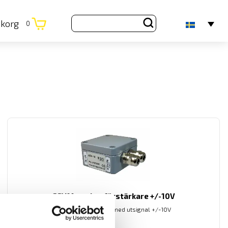
ukorg
0
GSV1A analog förstärkare +/-10V
Analog förstärkare med utsignal +/-10V