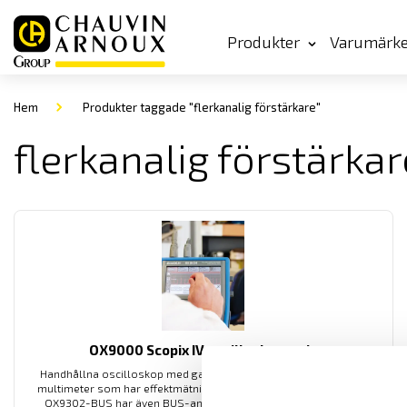
Produkter
Varumärk
Hem
Produkter taggade "flerkanalig förstärkare"
flerkanalig förstärkar
OX9000 Scopix IV oscilloskopserie
Handhållna oscilloskop med galvaniskt isolerade kanaler, med
multimeter som har effektmätning, övertonsanalys samt logger.
OX9302-BUS har även BUS-analys, för analys av de vanligast