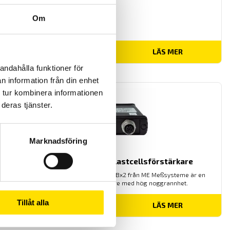
Om
3,000.00
kr
LÄS MER
andahålla funktioner för
n information från din enhet
 tur kombinera informationen
deras tjänster.
Marknadsföring
GSV 3USB – 2 kanalig lastcellsförstärkare
Lastcellsförstärkaren GSV-3USBx2 från ME Meßsysteme är en
användarvänlig förstärkare med hög noggrannhet.
Tillåt alla
4,500.00
kr
LÄS MER