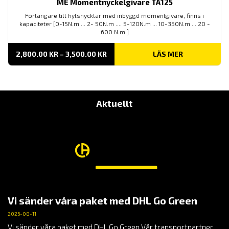
ME Momentnyckelgivare TA125
Förlängare till hylsnycklar med inbyggd momentgivare, finns i
kapaciteter [0-15N.m ... 2- 50N.m .... 5-120N.m ... 10-350N.m ... 20 -
600 N.m ]
PRISINTERVALL:
2,800.00
KR
–
3,500.00
KR
LÄS MER
2,800.00 KR
TILL
3,500.00 KR
Aktuellt
Vi sänder våra paket med DHL Go Green
2025-08-11
Vi sänder våra paket med DHL Go Green Vår transportpartner