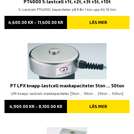
PT4000 S-lastcell ±1t, ±2t, ±3t ±5t, ±10t
S-Lastcell PT4000, kapaciteter på från 1 ton upp till 10 ton
PRISINTERVALL:
4,600.00
KR
–
11,400.00
KR
LÄS MER
4,600.00 KR
TILL
11,400.00 KR
PT LPX knapp-lastcell maxkapaciteter 5ton … 50ton
LPX knapp-lastcell maxkapaciteter [5ton ... 10ton ... 25ton ... 50ton]
PRISINTERVALL:
4,900.00
KR
–
8,100.00
KR
LÄS MER
4,900.00 KR
TILL
8,100.00 KR