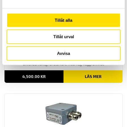
2,355.00 KR
Tillåt alla
Tillåt urval
GSV 3USB – 2 kanalig lastcellsförstärkare
Avvisa
Lastcellsförstärkaren GSV-3USBx2 från ME Meßsysteme är en
användarvänlig förstärkare med hög noggrannhet.
4,500.00
KR
LÄS MER