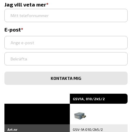
Jag vill veta mer
E-post
Ange
e-
post
Bekräfta
e-
post
GSV1A, 010/2k5/2
Art.nr
GSV-1A 010/2k5/2