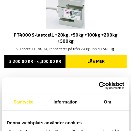
PT4000 S-lastcell, ±20kg, ±50kg ±100kg ±200kg
±500kg
S-Lastcell PT4000, kapaciteter på från 20 kg upp till 500 kg.
PRISINTERVALL:
3,200.00
KR
–
4,300.00
KR
LÄS MER
3,200.00 KR
TILL
4,300.00 KR
Samtycke
Information
Om
Denna webbplats använder cookies
LSB200 miniatyr S-lastcell (Utgående modell)
S-formad miniatyr lastcell från Futek