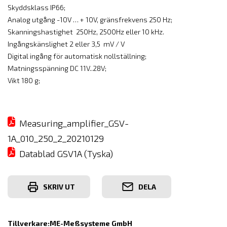
Skyddsklass IP66;
Analog utgång -10V … + 10V, gränsfrekvens 250 Hz;
Skanningshastighet 250Hz, 2500Hz eller 10 kHz.
Ingångskänslighet 2 eller 3,5 mV / V
Digital ingång för automatisk nollställning;
Matningsspänning DC 11V..28V;
Vikt 180 g;
Measuring_amplifier_GSV-
1A_010_250_2_20210129
Datablad GSV1A (Tyska)
SKRIV UT
DELA
Tillverkare:
ME-Meßsysteme GmbH