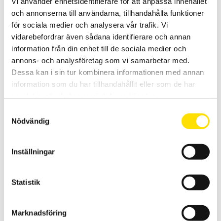
Vi använder enhetsidentifierare för att anpassa innehållet
och annonserna till användarna, tillhandahålla funktioner
PRISINTERVALL:
5,700.00
KR
–
9,980.00
KR
LÄS MER
för sociala medier och analysera vår trafik. Vi
5,700.00 KR
TILL
vidarebefordrar även sådana identifierare och annan
9,980.00 KR
information från din enhet till de sociala medier och
annons- och analysföretag som vi samarbetar med.
Relaterade produkter
Dessa kan i sin tur kombinera informationen med annan
information som du har tillhandahållit eller som de har
samlat in när du har använt deras tjänster.
Samtyckesval
Nödvändig
Inställningar
Pesola Macro Line
Pesola Macro-Line fjädervåg är en smidig fjädervåg med hållfast
anodiserad aluminiumtub med hög upplösning. Finns i flertal olika
Statistik
kapaciteter mellan [5kg ... 50kg och 50N ... 500N]
PRISINTERVALL:
1,880.00
KR
–
2,355.00
KR
LÄS MER
Marknadsföring
1,880.00 KR
TILL