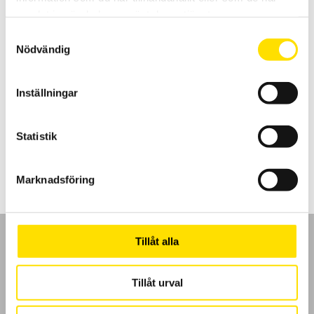
samlat in när du har använt deras tjänster.
Samtyckesval
Nödvändig
CA 6612 & CA 6611 Fasföljdsvisare samt motortest
Inställningar
CA6612 för att kontrollera fasföljd samt CA6611 för kontrioll av både
fasföljd- och motorkontroll.
Statistik
1,990.00
kr
LÄS MER
Marknadsföring
Tillåt alla
Tillåt urval
GDPR