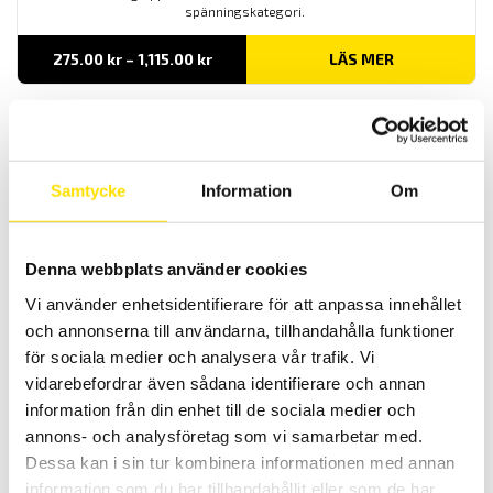
spänningskategori.
Prisintervall:
275.00
kr
–
1,115.00
kr
LÄS MER
275.00 kr
till
1,115.00 kr
Samtycke
Information
Om
Denna webbplats använder cookies
Analoga panelinstrument
Vi använder enhetsidentifierare för att anpassa innehållet
Vi levererar analoga panelinstrument i storlek enligt DIN-norm,
och annonserna till användarna, tillhandahålla funktioner
både enstaka samt i större antal för ert projekt.
för sociala medier och analysera vår trafik. Vi
vidarebefordrar även sådana identifierare och annan
LÄS MER
information från din enhet till de sociala medier och
annons- och analysföretag som vi samarbetar med.
Dessa kan i sin tur kombinera informationen med annan
information som du har tillhandahållit eller som de har