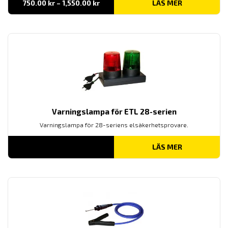
Prisintervall:
750.00
kr
–
1,550.00
kr
LÄS MER
750.00 kr
till
1,550.00 kr
Varningslampa för ETL 28-serien
Varningslampa för 28-seriens elsäkerhetsprovare.
LÄS MER