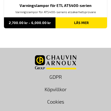
Varningslampor för ETL ATS400-serien
Varningslampor för ATS400-seriens elsäkerhetsprovare
Prisintervall:
2,700.00
kr
–
6,000.00
kr
LÄS MER
2,700.00 kr
till
6,000.00 kr
GDPR
Köpvillkor
Cookies