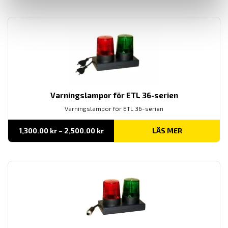
Varningslampor för ETL 36-serien
Varningslampor för ETL 36-serien
Prisintervall:
1,300.00
kr
–
2,500.00
kr
LÄS MER
1,300.00 kr
till
2,500.00 kr