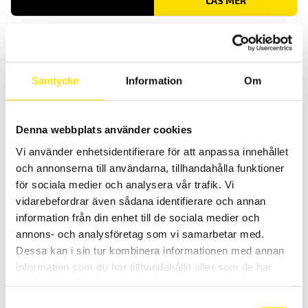
LÄS MER
Samtycke
Information
Om
Denna webbplats använder cookies
ETL Provkabel PE med 7-polig kontakt och magnet
Vi använder enhetsidentifierare för att anpassa innehållet
Provpistoler för säker testning vid högspänningsprov.
och annonserna till användarna, tillhandahålla funktioner
för sociala medier och analysera vår trafik. Vi
LÄS MER
vidarebefordrar även sådana identifierare och annan
information från din enhet till de sociala medier och
annons- och analysföretag som vi samarbetar med.
Dessa kan i sin tur kombinera informationen med annan
information som du har tillhandahållit eller som de har
samlat in när du har använt deras tjänster.
Samtyckesval