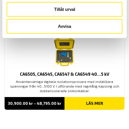
till 4 TΩ.
Tillåt urval
Prisintervall:
16,950.00
kr
–
24,595.00
kr
LÄS MER
16,950.00 kr
till
24,595.00 kr
Avvisa
CA6505, CA6545, CA6547 & CA6549 40…5 kV
Användarvänliga digitala isolationsprovare med inställbara
spänningar från 40...5100 V. I utförande med regntålig kapsling och
dubbelisolerade silikonkablar.
Prisintervall:
30,900.00
kr
–
48,795.00
kr
LÄS MER
30,900.00 kr
till
48,795.00 kr