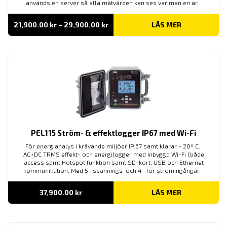
används en server så alla mätvärden kan ses var man en är.
Prisintervall:
21,900.00
kr
–
29,900.00
kr
LÄS MER
21,900.00 kr
till
29,900.00 kr
PEL115 Ström- & effektlogger IP67 med Wi-Fi
För energianalys i krävande miljöer IP 67 samt klarar - 20º C.
AC+DC TRMS effekt- och energilogger med inbyggd Wi-Fi (både
access samt Hotspot funktion samt SD-kort, USB och Ethernet
kommunikation. Med 5- spännings-och 4- för strömingångar.
37,900.00
kr
LÄS MER