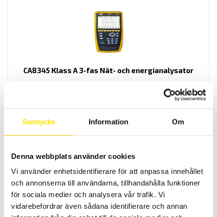
CA8345 Klass A 3-fas Nät- och energianalysator
Klass A 61000-4-30 ed 3 energianalysator med inbyggd GPS för
komplett elnätanalys. AC+DC TRMS mätning för motorstarter-
transient- och energianalys med 5 spännings- och 4
strömingångar samt svenska menyer. Med VNC funktion för
fjärrstyrning över webben samt flexibel minneshantering.
Samtycke
Information
Om
Prisintervall:
69,900.00
kr
–
79,250.00
kr
LÄS MER
69,900.00 kr
till
79,250.00 kr
Denna webbplats använder cookies
Vi använder enhetsidentifierare för att anpassa innehållet
Rea!
och annonserna till användarna, tillhandahålla funktioner
för sociala medier och analysera vår trafik. Vi
vidarebefordrar även sådana identifierare och annan