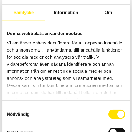
som finns i olika max kapaciteter [2 N.m, 6 N.m, 15 N.m, 60 N.m, 150
N.m].
Samtycke
Information
Om
LÄS MER
Denna webbplats använder cookies
Vi använder enhetsidentifierare för att anpassa innehållet
och annonserna till användarna, tillhandahålla funktioner
för sociala medier och analysera vår trafik. Vi
vidarebefordrar även sådana identifierare och annan
information från din enhet till de sociala medier och
annons- och analysföretag som vi samarbetar med.
NCTE Serie 2300
Dessa kan i sin tur kombinera informationen med annan
information som du har tillhandahållit eller som de har
Roterande vridmomentgivare NCTE serie 2300 rund axel med
kilspår finns med flertal olika kapaciteter [2,5N.m, 5N.m, 10N.m,
samlat in när du har använt deras tjänster.
20N.m, 50N.m, 100N.m,].
Samtyckesval
Nödvändig
LÄS MER