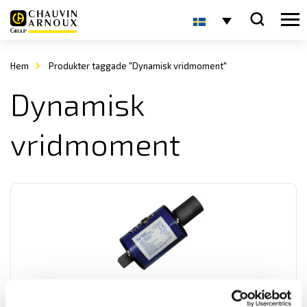
Hem
Produkter taggade "Dynamisk vridmoment"
Dynamisk
vridmoment
Mecmesin roterande momentgivare
Vridmomentgivare från Mecmesin för mätning av dynamisk moment