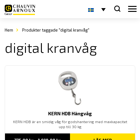
Hem
Produkter taggade "digital kranvåg"
digital kranvåg
KERN HDB Hängvåg
KERN HDB är en smidig våg för godshantering med maxkapacitet
upp till 30 kg
Prisintervall: