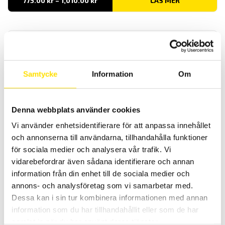
775.00
kr
–
1,010.00
kr
LÄS MER
775.00 kr
till
1,010.00 kr
Samtycke
Information
Om
KERN HCD Kranvåg
Denna webbplats använder cookies
KERN HCD är en smidig kranvåg / hängvåg med en maxkapacitet upp
Vi använder enhetsidentifierare för att anpassa innehållet
till 300 kg
och annonserna till användarna, tillhandahålla funktioner
för sociala medier och analysera vår trafik. Vi
Prisintervall:
2,499.00
kr
–
2,620.00
kr
LÄS MER
2,499.00 kr
vidarebefordrar även sådana identifierare och annan
till
2,620.00 kr
information från din enhet till de sociala medier och
annons- och analysföretag som vi samarbetar med.
Dessa kan i sin tur kombinera informationen med annan
information som du har tillhandahållit eller som de har
samlat in när du har använt deras tjänster.