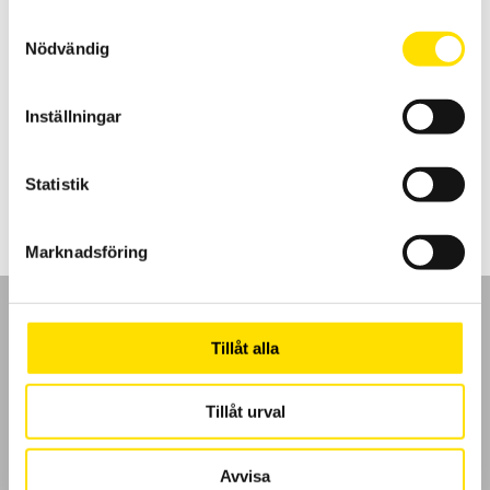
Samtyckesval
Nödvändig
KERN HFD Kranvåg
KERN HFD är en robust kranvåg / hängvåg med en maxkapacitet upp
Inställningar
till 12 000 kg
Prisintervall:
5,750.00
kr
–
11,550.00
kr
LÄS MER
5,750.00 kr
Statistik
till
11,550.00 kr
Marknadsföring
Tillåt alla
GDPR
Tillåt urval
Köpvillkor
Avvisa