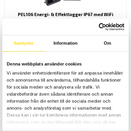
PEL106 Energi- & Effektlogger IP67 med WiFi
IP67 energianalys där en flyttbar utrustning är önskvärd. AC+DC
TRMS effekt- och energilogger med inbyggd Wi-Fi samt SIM-korts
hållare, SD-kort, Bluetooth, USB, Ethernet kommunikation. Med 5-
spännings-och 4- för strömingångar. Upp till 8 analoga ingångar
kan anslutas dessutom med elmotortest.
Samtycke
Information
Om
Det
Det
39,795.00
kr
21,900.00
kr
LÄS MER
ursprungliga
nuvarande
priset
priset
Denna webbplats använder cookies
var:
är:
39,795.00 kr.
21,900.00 kr.
Vi använder enhetsidentifierare för att anpassa innehållet
och annonserna till användarna, tillhandahålla funktioner
för sociala medier och analysera vår trafik. Vi
vidarebefordrar även sådana identifierare och annan
information från din enhet till de sociala medier och
annons- och analysföretag som vi samarbetar med.
Dessa kan i sin tur kombinera informationen med annan
CA8436 3-fas Energianalys IP67
information som du har tillhandahållit eller som de har
Komplett elnätanalysator med IP67 kapslingsklass för transient-
och energianalys med 5 spännings- och 4 strömingångar med
samlat in när du har använt deras tjänster.