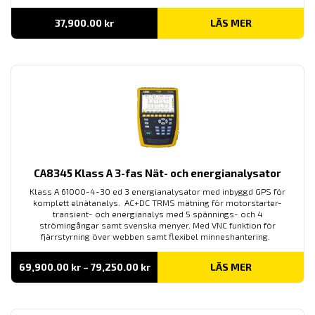
37,900.00
kr
LÄS MER
CA8345 Klass A 3-fas Nät- och energianalysator
Klass A 61000-4-30 ed 3 energianalysator med inbyggd GPS för
komplett elnätanalys. AC+DC TRMS mätning för motorstarter-
transient- och energianalys med 5 spännings- och 4
strömingångar samt svenska menyer. Med VNC funktion för
fjärrstyrning över webben samt flexibel minneshantering.
Prisintervall:
69,900.00
kr
–
79,250.00
kr
LÄS MER
69,900.00 kr
till
79,250.00 kr