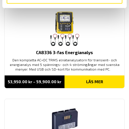
26,930.00 kr
CA8336 3-fas Energianalys
Den kompletta AC+DC TRMS elnätanalysatorn för transient- och
energianalys med 5 spännings- och 4 strömingångar med svenska
menyer. Med USB och SD-kort för kommunikation med PC.
Prisintervall:
53,950.00
kr
–
59,900.00
kr
LÄS MER
53,950.00 kr
till
59,900.00 kr