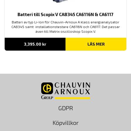
Batteri till Scopix V CA8345 CA6116N & CA6117
Batteri av typ Li-Ion för Chauvin-Arnoux A klass energianalysator
CA8345 samt installationstestare CA6116N och CA6117. Det passar
även till Metrix oscilloskop Scopix V.
3,395.00
kr
LÄS MER
GDPR
Köpvillkor