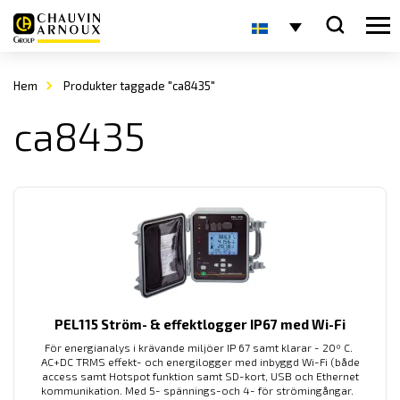
Hem
Produkter taggade "ca8435"
ca8435
PEL115 Ström- & effektlogger IP67 med Wi-Fi
För energianalys i krävande miljöer IP 67 samt klarar - 20º C.
AC+DC TRMS effekt- och energilogger med inbyggd Wi-Fi (både
access samt Hotspot funktion samt SD-kort, USB och Ethernet
kommunikation. Med 5- spännings-och 4- för strömingångar.