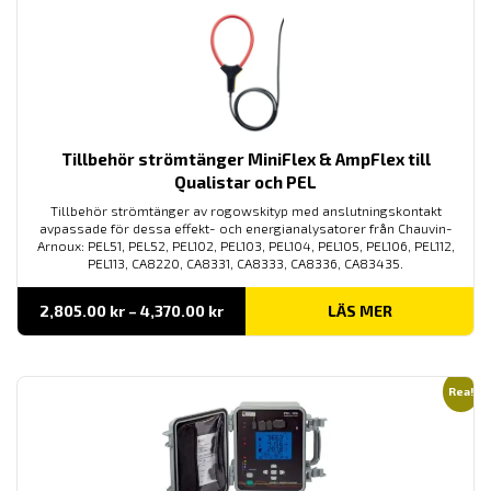
Tillbehör strömtänger MiniFlex & AmpFlex till
Qualistar och PEL
Tillbehör strömtänger av rogowskityp med anslutningskontakt
avpassade för dessa effekt- och energianalysatorer från Chauvin-
Arnoux: PEL51, PEL52, PEL102, PEL103, PEL104, PEL105, PEL106, PEL112,
PEL113, CA8220, CA8331, CA8333, CA8336, CA83435.
Prisintervall:
2,805.00
kr
–
4,370.00
kr
LÄS MER
2,805.00 kr
till
4,370.00 kr
Rea!