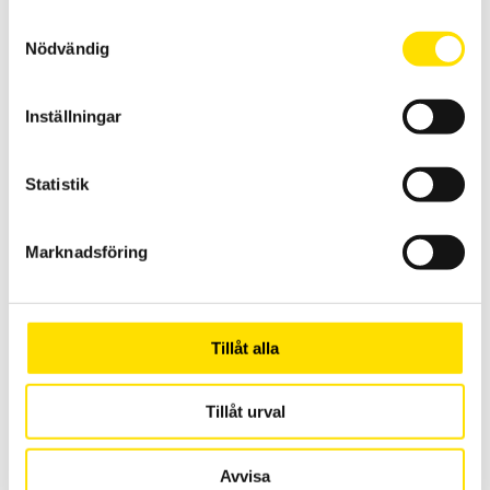
svenska menyer. Med USB och SD-kort för kommunikation med PC.
Samtyckesval
Nödvändig
62,950.00
kr
LÄS MER
Inställningar
Statistik
Marknadsföring
Tillbehör strömtänger fasta modeller till Qualistar
och PEL
Tillåt alla
Tillbehör strömtänger med anslutningskontakt avpassade för
dessa effekt- och energianalysatorer från Chauvin-Arnoux: PEL51,
PEL52, PEL102, PEL103, PEL104, PEL105, PEL106, PEL112, PEL113, PEL115,
CA8220, CA8331, CA8333, CA8334, CA8335, CA8336, CA83435.
Tillåt urval
Prisintervall:
2,420.00
kr
–
26,930.00
kr
LÄS MER
2,420.00 kr
Avvisa
till