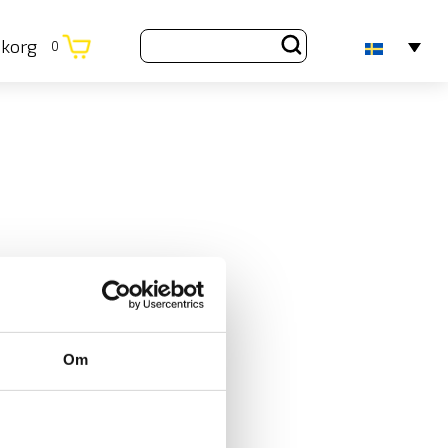
ukorg
0
Om