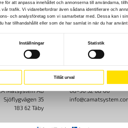
e för att anpassa innehållet och annonserna till användarna, tillh
vår trafik. Vi vidarebefordrar även sådana identifierare och anna
nnons- och analysföretag som vi samarbetar med. Dessa kan i sin
Prisintervall:
126.00
kr
–
329.00
kr
LÄS MER
har tillhandahållit eller som de har samlat in när du har använt 
126.00 kr
till
329.00 kr
Inställningar
Statistik
Cookies
Klagomål
Kundundersökni
Tillåt urval
CA Mätsystem AB
08-50 52 68 00
Sjöflygvägen 35
info@camatsystem.co
183 62 Täby