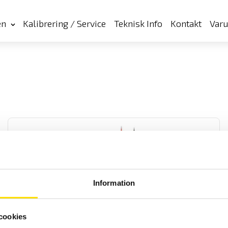
en
Kalibrering / Service
Teknisk Info
Kontakt
Var
Information
Tillbehör till CA771 & CA773
Tillbehör för kategori IV 1000 V spänningsprovare samt praktisk
cookies
uttagsadapter för vägguttag.