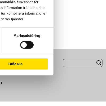
andahålla funktioner för
n information från din enhet
 tur kombinera informationen
deras tjänster.
Marknadsföring
ng
Om Oss
Tillåt alla
m