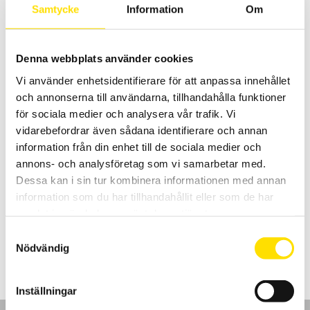
Samtycke
Information
Om
Prisintervall:
3,790.00
kr
–
5,470.00
kr
LÄS MER
3,790.00 kr
till
5,470.00 kr
Denna webbplats använder cookies
Vi använder enhetsidentifierare för att anpassa innehållet
och annonserna till användarna, tillhandahålla funktioner
för sociala medier och analysera vår trafik. Vi
vidarebefordrar även sådana identifierare och annan
information från din enhet till de sociala medier och
Strömtång typ C modell C113 till C173
annons- och analysföretag som vi samarbetar med.
C100 serien består av 13 modeller som alla är ergonomiskt
Dessa kan i sin tur kombinera informationen med annan
utformade samt med hög säkerhet och prestanda. Från 1 mA... 1000
information som du har tillhandahållit eller som de har
A AC mätning med BNC kontakt på modell C173.
samlat in när du har använt deras tjänster.
Prisintervall:
4,895.00
kr
–
8,580.00
kr
LÄS MER
Samtyckesval
4,895.00 kr
Nödvändig
till
8,580.00 kr
Inställningar