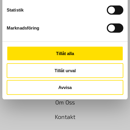
Statistik
Marknadsföring
GDPR
Köpvillkor
Tillåt alla
Cookies
Tillåt urval
Klagomål
Kundundersökning
Avvisa
Om Oss
Kontakt