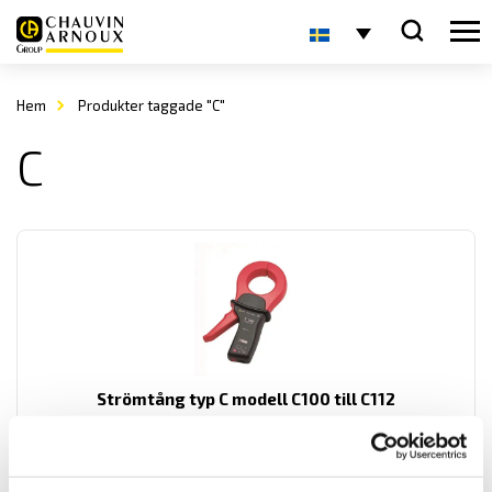
Hem
Produkter taggade "C"
C
Strömtång typ C modell C100 till C112
C100 serien består av 13 modeller som alla är ergonomiskt
utformade samt med hög säkerhet och prestanda. Från 10 mA...1000
A AC mätning, med utmärkt linjäritet och hög noggrannhet.