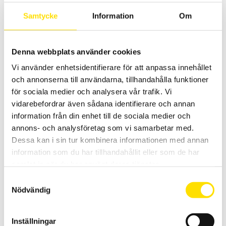
Relaterade produkter
Samtycke
Information
Om
Denna webbplats använder cookies
Vi använder enhetsidentifierare för att anpassa innehållet
och annonserna till användarna, tillhandahålla funktioner
för sociala medier och analysera vår trafik. Vi
vidarebefordrar även sådana identifierare och annan
CA833 Kalibrator för ljudmätare
information från din enhet till de sociala medier och
Kalibrator för ljudnivåmätare enligt EN60942 standard.
annons- och analysföretag som vi samarbetar med.
Dessa kan i sin tur kombinera informationen med annan
5,565.00
KR
LÄS MER
information som du har tillhandahållit eller som de har
samlat in när du har använt deras tjänster.
Samtyckesval
Nödvändig
Inställningar