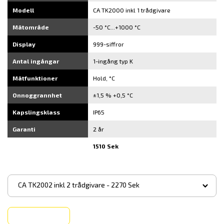
Modell
CA TK2000 inkl 1 trådgivare
Mätområde
-50 °C...+1000 °C
Display
999-siffror
Antal ingångar
1-ingång typ K
Mätfunktioner
Hold, °C
Onnoggrannhet
±1,5 % +0,5 °C
Kapslingsklass
IP65
Garanti
2 år
1510 Sek
▾
CA TK2002 inkl 2 trådgivare - 2270 Sek
Köp