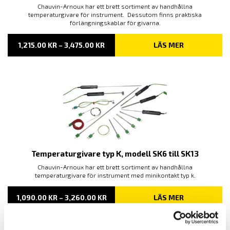
Chauvin-Arnoux har ett brett sortiment av handhållna
temperaturgivare för instrument. Dessutom finns praktiska
förlängningskablar för givarna.
PRISINTERVALL:
1,215.00
KR
–
3,475.00
KR
LÄS MER
1,215.00 KR
TILL
3,475.00 KR
Temperaturgivare typ K, modell SK6 till SK13
Chauvin-Arnoux har ett brett sortiment av handhållna
temperaturgivare för instrument med minikontakt typ k.
PRISINTERVALL:
1,090.00
KR
–
3,260.00
KR
LÄS MER
1,090.00 KR
TILL
3,260.00 KR