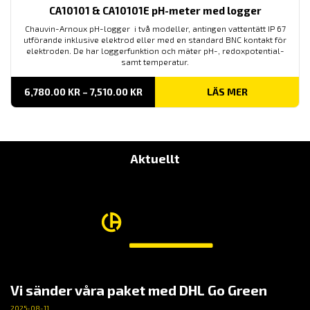
CA10101 & CA10101E pH-meter med logger
Chauvin-Arnoux pH-logger i två modeller, antingen vattentätt IP 67
utförande inklusive elektrod eller med en standard BNC kontakt för
elektroden. De har loggerfunktion och mäter pH-, redoxpotential-
samt temperatur.
PRISINTERVALL:
6,780.00
KR
–
7,510.00
KR
LÄS MER
6,780.00 KR
TILL
7,510.00 KR
Aktuellt
Vi sänder våra paket med DHL Go Green
2025-08-11