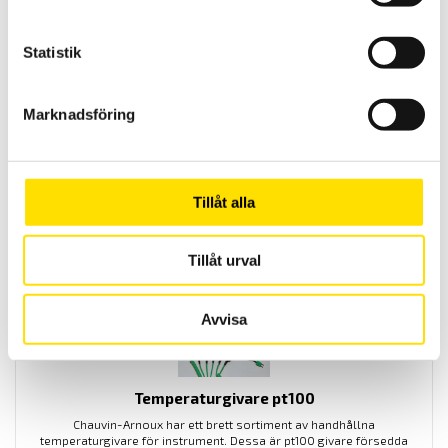
CA10141 & CA10141E Konduktivitetsmeter med
Statistik
logger
Logger för för kontroll av vattenkvalitet. Mäter konduktivitet-, TDS-,
salthalt, resistivitet samt temperatur. Två modeller finns antingen
Marknadsföring
IP67 vattentät med prob, eller en modell med standard BNC
anslutning som inte är vattentät.
PRISINTERVALL:
9,620.00
KR
–
10,800.00
KR
LÄS MER
9,620.00 KR
Tillåt alla
TILL
10,800.00 KR
Tillåt urval
Avvisa
Temperaturgivare pt100
Chauvin-Arnoux har ett brett sortiment av handhållna
temperaturgivare för instrument. Dessa är pt100 givare försedda