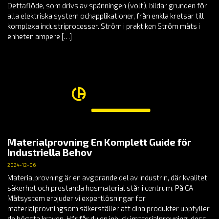
Dettaflöde, som drivs av spänningen (volt), bildar grunden för
alla elektriska system ochapplikationer, från enkla kretsar till
komplexa industriprocesser. Ström i praktiken Ström mäts i
enheten ampere […]
Materialprovning En Komplett Guide för
Industriella Behov
2024-12-06
Materialprovning är en avgörande del av industrin, där kvalitet,
säkerhet och prestanda hosmaterial står i centrum. På CA
Mätsystem erbjuder vi expertlösningar för
materialprovningsom säkerställer att dina produkter uppfyller
de högsta kraven. Här får du en inblick imaterialprovning, dess