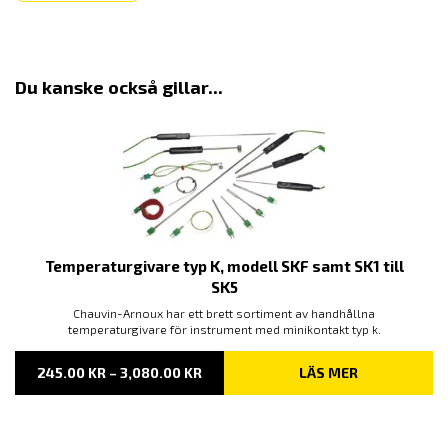
Du kanske också gillar...
Temperaturgivare typ K, modell SKF samt SK1 till
SK5
Chauvin-Arnoux har ett brett sortiment av handhållna
temperaturgivare för instrument med minikontakt typ k.
PRISINTERVALL:
245.00
KR
–
3,080.00
KR
LÄS MER
245.00 KR
TILL
3,080.00 KR