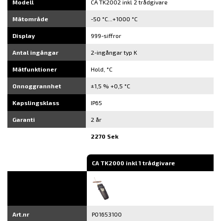
Modell
CA TK2002 inkl 2 trådgivare
Mätområde
-50 °C...+1000 °C
Display
999-siffror
Antal ingångar
2-ingångar typ K
Mätfunktioner
Hold, °C
Onnoggrannhet
±1,5 % +0,5 °C
Kapslingsklass
IP65
Garanti
2 år
2270 Sek
CA TK2000 inkl 1 trådgivare
Art.nr
P01653100