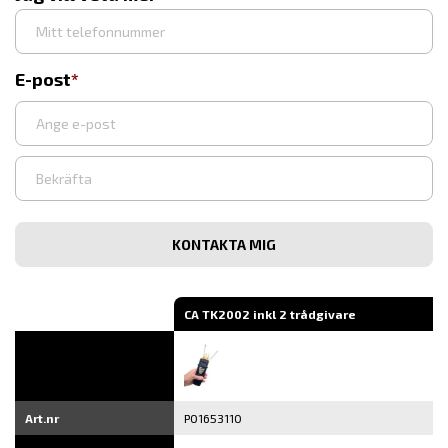
E-post
Ange
e-
post
Bekräfta
e-
post
CA TK2002 inkl 2 trådgivare
Art.nr
P01653110