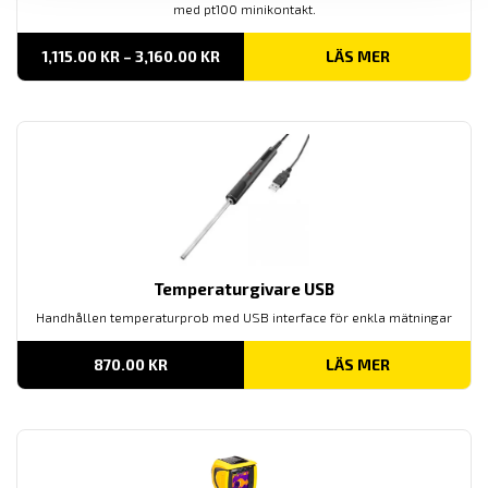
med pt100 minikontakt.
PRISINTERVALL:
1,115.00
KR
–
3,160.00
KR
LÄS MER
1,115.00 KR
TILL
3,160.00 KR
Temperaturgivare USB
Handhållen temperaturprob med USB interface för enkla mätningar
870.00
KR
LÄS MER