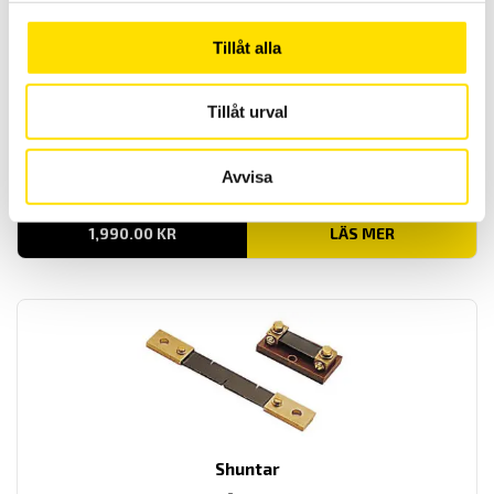
Tillåt alla
Tillåt urval
CA 6612 & CA 6611 Fasföljdsvisare samt motortest
CA6612 för att kontrollera fasföljd samt CA6611 för kontrioll av både
Avvisa
fasföljd- och motorkontroll.
1,990.00
KR
LÄS MER
Shuntar