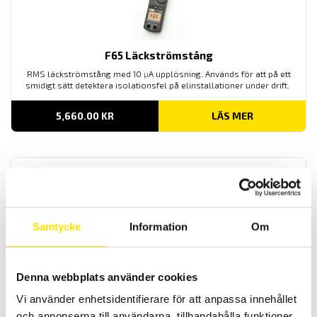
F65 Läckströmstång
RMS läckströmstång med 10
µ
A upplösning. Används för att på ett
smidigt sätt detektera isolationsfel på elinstallationer under drift.
5,660.00
KR
LÄS MER
Samtycke
Information
Om
DigiFlex MA400 & MA4000
Denna webbplats använder cookies
Den smidigaste strömtången för växelströmsmätning att ha med
överallt. Välj mellan fyra modeller med olika strömområden och
Vi använder enhetsidentifierare för att anpassa innehållet
längder på dessa flexibla rogowskispolar. Från 17 cm till 1 m längd
och annonserna till användarna, tillhandahålla funktioner