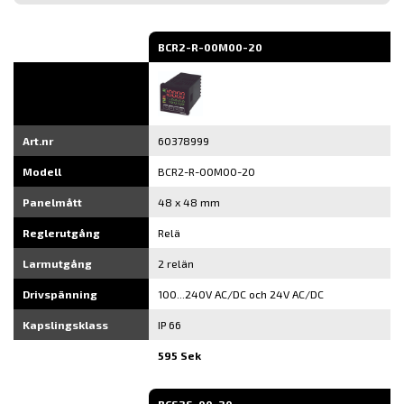
post
BCR2-R-00M00-20
Art.nr
60378999
Modell
BCR2-R-00M00-20
Panelmått
48 x 48 mm
Reglerutgång
Relä
Larmutgång
2 relän
Drivspänning
100...240V AC/DC och 24V AC/DC
Kapslingsklass
IP 66
595 Sek