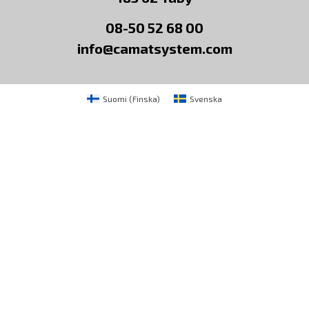
08-50 52 68 00
info@camatsystem.com
Suomi
(
Finska
)
Svenska