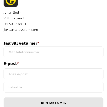
Johan Bodin
VD & Säljare El
08-50 52 68 01
jb@camatsystem.com
Jag vill veta mer
E-post
Ange
e-
post
Bekräfta
e-