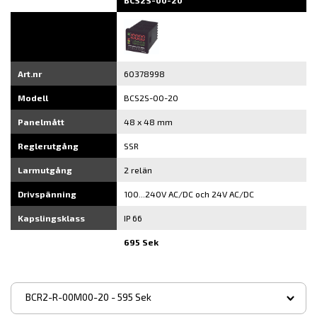
BCS2S-00-20
Art.nr
60378998
Modell
BCS2S-00-20
Panelmått
48 x 48 mm
Reglerutgång
SSR
Larmutgång
2 relän
Drivspänning
100...240V AC/DC och 24V AC/DC
Kapslingsklass
IP 66
695 Sek
▾
BCR2-R-00M00-20 - 595 Sek