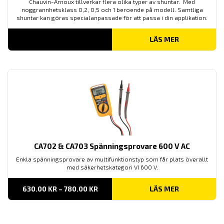
Chauvin-Arnoux tillverkar flera olika typer av shuntar. Med
noggrannhetsklass 0,2, 0,5 och 1 beroende på modell. Samtliga
shuntar kan göras specialanpassade för att passa i din applikation.
LÄS MER
CA702 & CA703 Spänningsprovare 600 V AC
Enkla spänningsprovare av multifunktionstyp som får plats överallt
med säkerhetskategori VI 600 V.
PRISINTERVALL:
630.00
KR
–
780.00
KR
LÄS MER
630.00 KR
TILL
780.00 KR