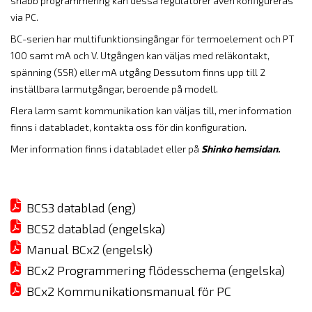
snabb programmering kan dessa regulatorer även konfigureras
via PC.
BC-serien har multifunktionsingångar för termoelement och PT
100 samt mA och V. Utgången kan väljas med reläkontakt,
spänning (SSR) eller mA utgång Dessutom finns upp till 2
inställbara larmutgångar, beroende på modell.
Flera larm samt kommunikation kan väljas till, mer information
finns i databladet, kontakta oss för din konfiguration.
Mer information finns i databladet eller på
Shinko hemsidan.
BCS3 datablad (eng)
BCS2 datablad (engelska)
Manual BCx2 (engelsk)
BCx2 Programmering flödesschema (engelska)
BCx2 Kommunikationsmanual för PC