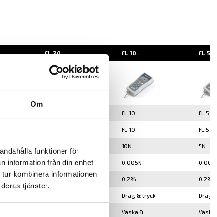
FL 20.
FL 10.
FL 5.
Om
FL 20
FL 10
FL 5
FL 20.
FL 10.
FL 5.
20N
10N
5N
andahålla funktioner för
n information från din enhet
0,01N
0,005N
0,002
 tur kombinera informationen
0,2%
0,2%
0,2%
deras tjänster.
k
Drag & tryck
Drag & tryck
Drag &
Väska &
Väska &
Väska