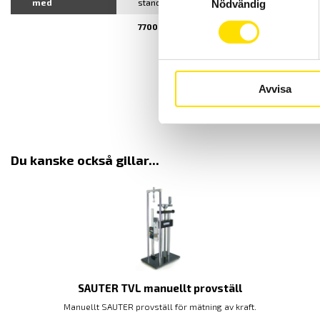
med
standardtillbehör
standardtillbehö
Nödvändig
7700 Sek
6750 Sek
FL 1
Avvisa
Du kanske också gillar...
SAUTER TVL manuellt provställ
Manuellt SAUTER provställ för mätning av kraft.