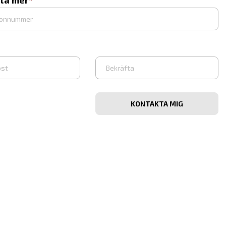
eta mer
Bekräfta
e-
post