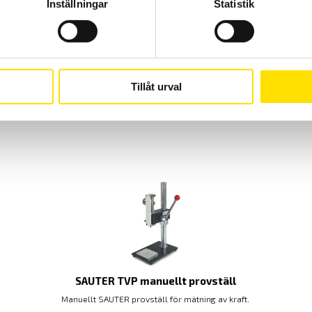
r
standardtillbehör
standardtillbehör
standardtil
Inställningar
Statistik
6750 Sek
6750 Sek
6750 Sek
K - 7700 Sek
Tillåt urval
SAUTER TVP manuellt provställ
Manuellt SAUTER provställ för mätning av kraft.