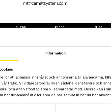
mt@camatsystem.com
FL 200.
FL 100.
FL 50.
Information
FL 200
FL 100
FL 50
FL 200.
FL 100.
FL 50.
cookies
200N
100N
50N
e för att anpassa innehållet och annonserna till användarna, tillh
vår trafik. Vi vidarebefordrar även sådana identifierare och anna
0,1N
0,05N
0,02N
nnons- och analysföretag som vi samarbetar med. Dessa kan i sin
0,2%
0,2%
0,2%
har tillhandahållit eller som de har samlat in när du har använt 
Drag & tryck
Drag & tryck
Drag & tryc
Väska &
Väska &
Väska &