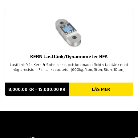
KERN Lastlänk/Dynamometer HFA
Lastlänk från Kern & Sohn, enkel och kostnadseffektiv lastlänk med
hög precision. Finns i kapaciteter [600kg, 1ton, 3ton, 5ton, 10ton].
PRISINTERVALL:
8,000.00
KR
–
15,000.00
KR
LÄS MER
8,000.00 KR
TILL
15,000.00 KR