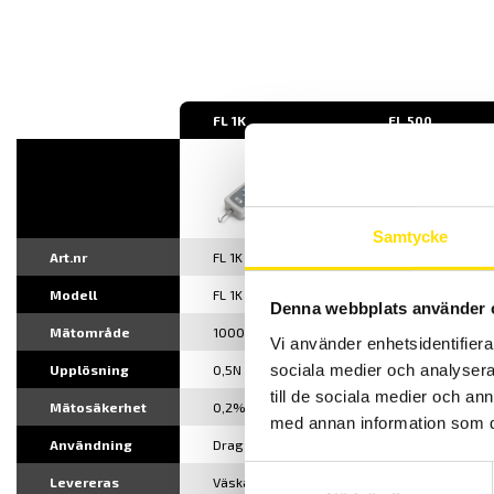
FL 1K
FL 500.
Samtycke
Art.nr
FL 1K
FL 500
Modell
FL 1K
FL 500.
Denna webbplats använder 
Mätområde
1000N
500N
Vi använder enhetsidentifierar
sociala medier och analysera 
Upplösning
0,5N
0,2N
till de sociala medier och a
Mätosäkerhet
0,2%
0,2%
med annan information som du 
Användning
Drag & tryck
Drag & tryck
Samtyckesval
Levereras
Väska &
Väska &