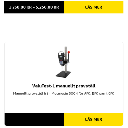
PRISINTERVALL:
3,750.00
KR
–
5,250.00
KR
LÄS MER
3,750.00 KR
TILL
5,250.00 KR
ValuTest-L manuellt provställ
Manuellt provställ från Mecmesin 500N för AFG, BFG samt CFG
LÄS MER