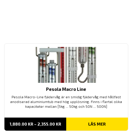
Pesola Macro Line
Pesola Macro-Line fjädervåg är en smidig fjädervåg med hållfast
anodiserad aluminiumtub med hög upplösning. Finns i flertal olika
kapaciteter mellan [5kg ... 50kg och 50N ... 500N]
PRISINTERVALL:
1,880.00
KR
–
2,355.00
KR
LÄS MER
1,880.00 KR
TILL