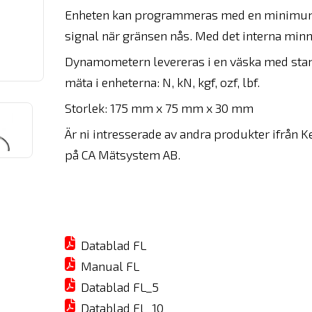
Enheten kan programmeras med en minimum e
signal när gränsen nås. Med det interna minne
Dynamometern levereras i en väska med stand
mäta i enheterna: N, kN, kgf, ozf, lbf.
Storlek: 175 mm x 75 mm x 30 mm
Är ni intresserade av andra produkter ifrån Ke
på CA Mätsystem AB.
Datablad FL
Manual FL
Datablad FL_5
Datablad FL_10