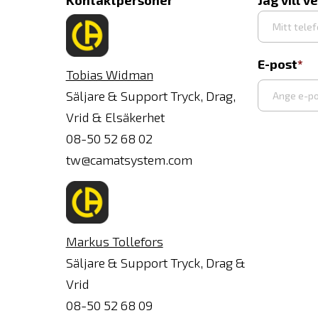
Kontaktpersoner
Jag vill v
E-post
Tobias Widman
Säljare & Support Tryck, Drag,
Vrid & Elsäkerhet
Ange
08-50 52 68 02
e-
tw@camatsystem.com
post
Markus Tollefors
Säljare & Support Tryck, Drag &
Vrid
08-50 52 68 09