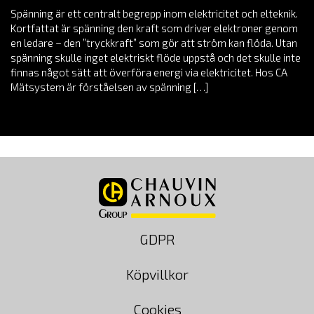
Spänning är ett centralt begrepp inom elektricitet och elteknik.
Kortfattat är spänning den kraft som driver elektroner genom
en ledare – den ”tryckkraft” som gör att ström kan flöda. Utan
spänning skulle inget elektriskt flöde uppstå och det skulle inte
finnas något sätt att överföra energi via elektricitet. Hos CA
Mätsystem är förståelsen av spänning […]
GDPR
Köpvillkor
Cookies