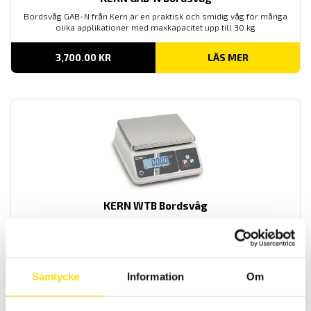
Bordsvåg GAB-N från Kern är en praktisk och smidig våg för många
olika applikationer med maxkapacitet upp till 30 kg
3,700.00
KR
LÄS MER
KERN WTB Bordsvåg
Bordsvågen WTB från Kern är en kompakt och smidig våg med en
maxkapacitet upp till 30 kg
3,350.00
KR
LÄS MER
Samtycke
Information
Om