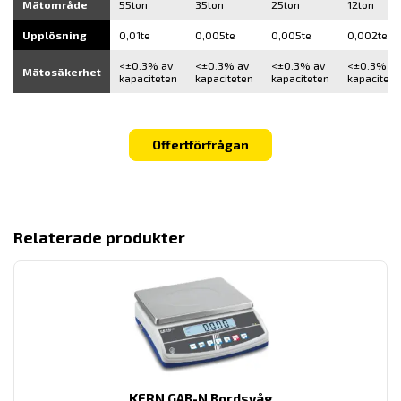
Mätområde
55ton
35ton
25ton
12ton
Upplösning
0,01te
0,005te
0,005te
0,002te
<±0.3% av
<±0.3% av
<±0.3% av
<±0.3% av
Mätosäkerhet
kapaciteten
kapaciteten
kapaciteten
kapacitete
Offertförfrågan
Relaterade produkter
KERN GAB-N Bordsvåg