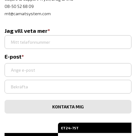
08-50 52 68 09
mt@camatsystem.com
Jag vill veta mer
E-post
Ange
e-
post
Bekräfta
e-
post
ET24-75T