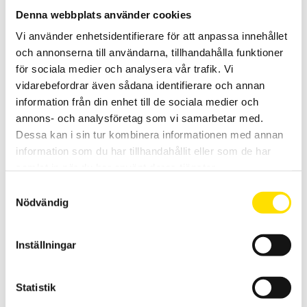
Denna webbplats använder cookies
Vi använder enhetsidentifierare för att anpassa innehållet
och annonserna till användarna, tillhandahålla funktioner
för sociala medier och analysera vår trafik. Vi
vidarebefordrar även sådana identifierare och annan
Sauter FL-M digital dynamometer
information från din enhet till de sociala medier och
annons- och analysföretag som vi samarbetar med.
KERN / SAUTER FL
är en lättanvänd digital dynamometer för mätning av tryck och drag.
Dessa kan i sin tur kombinera informationen med annan
Finns i fyra olika kapaciteter [2,5 kN, 5 kN, 10 kN, 20 kN]
information som du har tillhandahållit eller som de har
samlat in när du har använt deras tjänster.
PRISINTERVALL:
8,050.00
KR
–
15,000.00
KR
LÄS MER
8,050.00 KR
Samtyckesval
TILL
15,000.00 KR
Nödvändig
Inställningar
Statistik