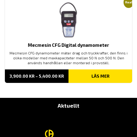
Rea!
Mecmesin CFG Digital dynamometer
Mecmesin CFG dynamometer mäter drag och tryckkrafter, den finns i
olika modeller med maxkapaciteter mellan 50 N och 500 N. Den
används handhållen eller monterad i provställ.
PRISINTERVALL:
3,900.00
KR
–
5,400.00
KR
LÄS MER
3,900.00 KR
TILL
5,400.00 KR
Aktuellt