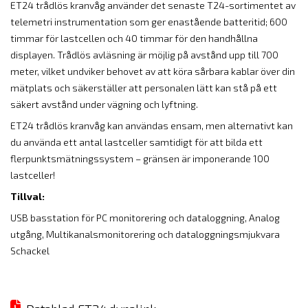
ET24 trådlös kranvåg använder det senaste T24-sortimentet av
telemetri instrumentation som ger enastående batteritid; 600
timmar för lastcellen och 40 timmar för den handhållna
displayen. Trådlös avläsning är möjlig på avstånd upp till 700
meter, vilket undviker behovet av att köra sårbara kablar över din
mätplats och säkerställer att personalen lätt kan stå på ett
säkert avstånd under vägning och lyftning.
ET24 trådlös kranvåg kan användas ensam, men alternativt kan
du använda ett antal lastceller samtidigt för att bilda ett
flerpunktsmätningssystem – gränsen är imponerande 100
lastceller!
Tillval:
USB basstation för PC monitorering och dataloggning, Analog
utgång, Multikanalsmonitorering och dataloggningsmjukvara
Schackel