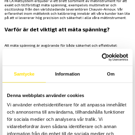
På CA Mätsystem erbjuder vi ett brett sortiment av mätinstrument för att
exakt och tillförlitligt mäta spänning, exempelvis multimetrar och
oscilloskop från den världsledande leverantören Chauvin-Arnoux. Vår
erfarenhet inom mätteknik och kalibrering innebär att våra kunder kan lita
på att vi levererar hög precision och säkerhet i alla våra mätinstrument.
Varför är det viktigt att mäta spänning?
Att mäta spänning är avgörande för både säkerhet och effektivitet:
Säkerhet
: För höga eller ojämna spänningsnivåer kan skada
utrustning och leda till överhettning, kortslutningar och i värsta
fall brand. Våra mätinstrument hjälper kunder att snabbt
identifiera och åtgärda potentiella risker.
Effektiv drift
: Exakta spänningsmätningar hjälper till att optimera
Samtycke
Information
Om
energiförbrukningen och säkerställa att utrustningen fungerar
med optimal prestanda.
Kvalitetskontroll
: I många branscher, såsom
tillverkningsindustrin och energisektorn, är det viktigt att noggrant
mäta spänning för att garantera kvaliteten i de slutprodukter eller
Denna webbplats använder cookies
tjänster som levereras.
Vi använder enhetsidentifierare för att anpassa innehållet
och annonserna till användarna, tillhandahålla funktioner
CA Mätsystem tillhandahåller även kalibrering av mätinstrument, vilket är
viktigt för att säkerställa en bra mätosäkerhet. Detta är avgörande
för sociala medier och analysera vår trafik. Vi
eftersom även små avvikelser i spänningsmätningar kan få stora
konsekvenser i applikationer där precision är ett krav.
vidarebefordrar även sådana identifierare och annan
information från din enhet till de sociala medier och