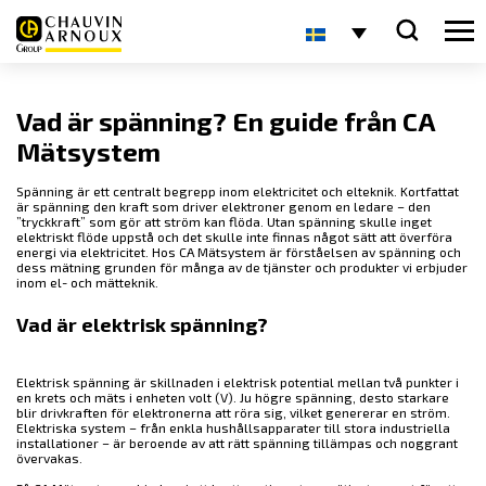
Vad är spänning? En guide från CA
Mätsystem
Spänning är ett centralt begrepp inom elektricitet och elteknik. Kortfattat
är spänning den kraft som driver elektroner genom en ledare – den
”tryckkraft” som gör att ström kan flöda. Utan spänning skulle inget
elektriskt flöde uppstå och det skulle inte finnas något sätt att överföra
energi via elektricitet. Hos CA Mätsystem är förståelsen av spänning och
dess mätning grunden för många av de tjänster och produkter vi erbjuder
inom el- och mätteknik.
Vad är elektrisk spänning?
Elektrisk spänning är skillnaden i elektrisk potential mellan två punkter i
en krets och mäts i enheten volt (V). Ju högre spänning, desto starkare
blir drivkraften för elektronerna att röra sig, vilket genererar en ström.
Elektriska system – från enkla hushållsapparater till stora industriella
installationer – är beroende av att rätt spänning tillämpas och noggrant
övervakas.