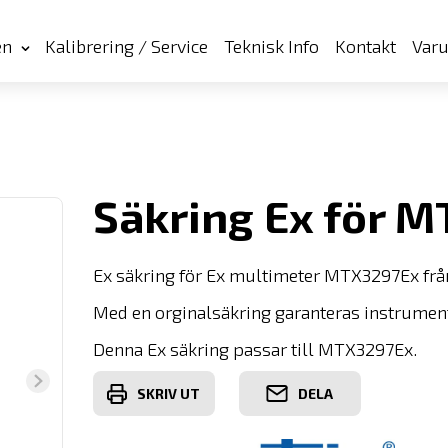
en
Kalibrering / Service
Teknisk Info
Kontakt
Var
Säkring Ex för 
Ex säkring för Ex multimeter MTX3297Ex frå
Med en orginalsäkring garanteras instrument
Denna Ex säkring passar till MTX3297Ex.
SKRIV UT
DELA