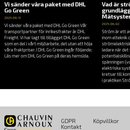
Vi sänder våra paket med DHL
Vad är st
Go Green
grundlägg
Mätsyst
2025-08-11
2025-06-02
Vi sänder våra paket med DHL Go Green Vår
transportpartner för inrikesfrakter är DHL
Ström är ett a
Freight. Vi har lagt till tillägget DHL Go Green
inom elteknik 
som en del i vårt miljöarbete, det utan att höja
strömelektrisk
våra fraktpriser. I DHL Go Green ingår följande;
ledare när det 
Läs mer om DHL Go Green på deras hemsida.
potentialskill
spänningen (vol
elektriska sys
kretsar till k
i praktiken St
GDPR
Köpvillkor
Kontakt