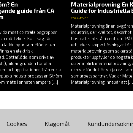
röm? En
Materialprovning En 
ande guide från CA
Guide för Industriella
em
2024-12-06
Materialprovning är en avgöran
v de mest centrala begreppen
industrin, där kvalitet, säkerhe
och mätteknik. Kort sagt är
hosmaterial står i centrum. P
a laddningar som flödar i en
erbjuder vi expertlösningar för
finns en elektrisk
materialprovningsom säkerställ
nad. Dettaflöde, som drivs av
produkter uppfyller de högsta k
t), bildar grunden för alla
du en inblick imaterialprovning
tem ochapplikationer, från enkla
och varför du bör välja oss som
omplexa industriprocesser. Ström
samarbetspartner. Vad är Mate
röm mäts i enheten ampere […]
Materialprovning innebär att […
Cookies
Klagomål
Kundundersökni