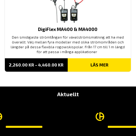
DigiFlex MA400 & MA4000
Den smidigaste strömtången för växelströmsmätning att ha med
överallt. Välj mellan fyra modeller med olika strömområden och
längder på dessa flexibla rogowskispolar. Från 17 cm till 1 m längd
för att passa i många applikationer
PRISINTERVALL:
2,260.00
KR
–
4,460.00
KR
LÄS MER
2,260.00 KR
TILL
4,460.00 KR
Aktuellt