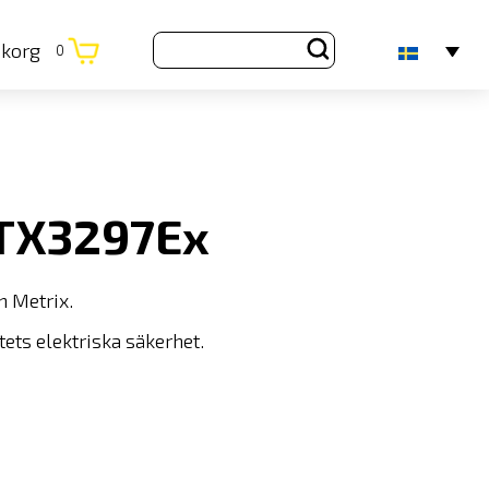
ukorg
0
MTX3297Ex
n Metrix.
ets elektriska säkerhet.