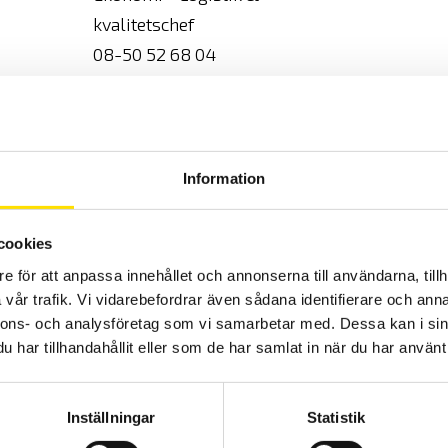
kvalitetschef
08-50 52 68 04
jbo@camatsystem.com
Information
Säkring Ex för MTX3297Ex
AT0097
cookies
MTX3297Ex
e för att anpassa innehållet och annonserna till användarna, tillh
vår trafik. Vi vidarebefordrar även sådana identifierare och anna
10 A
nnons- och analysföretag som vi samarbetar med. Dessa kan i sin
1000 V
har tillhandahållit eller som de har samlat in när du har använt 
1 st, säkringsstorlek 10x38 mm
Inställningar
Statistik