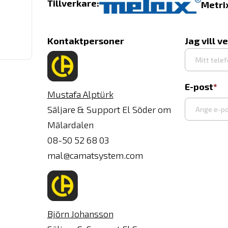
Tillverkare:
Metri
Kontaktpersoner
Jag vill v
E-post
Mustafa Alptürk
Säljare & Support El Söder om
Mälardalen
Ange
08-50 52 68 03
e-
mal@camatsystem.com
post
Björn Johansson