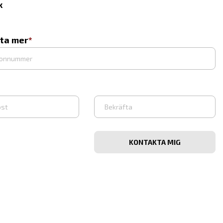
x
eta mer
Bekräfta
e-
post