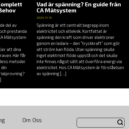
Komplett
Vad är spänning? En guide från
 Behov
CA Mätsystem
2024-11-15
de del av
Spänning är ett centralt begrepp inom
t och prestanda
elektricitet och elteknik. Kortfattat är
å CA Mätsystem
spänning den kraft som driver elektroner
genom en ledare – den ”tryckkraft” som gör
er att dina
att ström kan flöda. Utan spänning skulle
raven. Här får
inget elektriskt flöde uppstå och det skulle
, dess metoder
inte finnas något sätt att överföra energi via
 din
elektricitet. Hos CA Mätsystem är förståelsen
rialprovning?
av spänning […]
]
ng
Om Oss