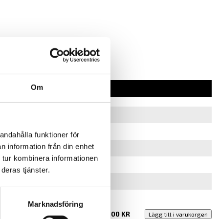
Om
andahålla funktioner för
n information från din enhet
 tur kombinera informationen
deras tjänster.
Marknadsföring
320.00
KR
Lägg till i varukorgen