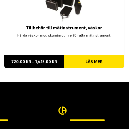
Tillbehör till mätinstrument, väskor
Hårda väskor med skuminredning för alla mätinstrument.
PRISINTERVALL:
720.00
KR
–
1,415.00
KR
LÄS MER
720.00 KR
TILL
1,415.00 KR