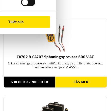
Tillåt alla
CA702 & CA703 Spänningsprovare 600 V AC
Enkla spänningsprovare av multifunktionstyp som får plats överallt
med säkerhetskategori VI 600 V.
PRISINTERVALL:
630.00
KR
–
780.00
KR
LÄS MER
630.00 KR
TILL
780.00 KR