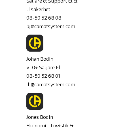
Säljare & Support El &
Elsäkerhet
08-50 52 68 08
bj@camatsystem.com
Johan Bodin
VD & Säljare El
08-50 52 68 01
jb@camatsystem.com
Jonas Bodin
Ekonomi - Logistik &