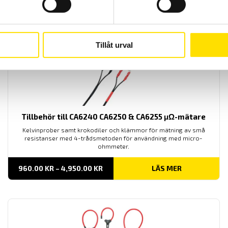
Tillåt urval
Tillbehör till CA6240 CA6250 & CA6255 μΩ-mätare
Kelvinprober samt krokodiler och klämmor för mätning av små
resistanser med 4-trådsmetoden för användning med micro-
ohmmeter.
PRISINTERVALL:
960.00
KR
–
4,950.00
KR
LÄS MER
960.00 KR
TILL
4,950.00 KR