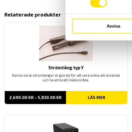
Relaterade produkter
Avvisa
Strömtång typ Y
Denna serie strömtänger är gjorda för att vara enkla att använda
och ha ett brett mätområde.
PRISINTERVALL:
2,690.00
KR
–
5,830.00
KR
LÄS MER
2,690.00 KR
TILL
5,830.00 KR