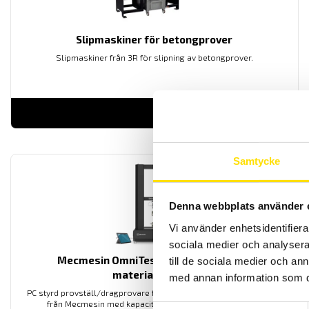
Slipmaskiner för betongprover
Slipmaskiner från 3R för slipning av betongprover.
LÄS MER
Samtycke
Denna webbplats använder 
Vi använder enhetsidentifierar
sociala medier och analysera 
Mecmesin OmniTest™ 50 motoriserad
till de sociala medier och a
materialprovare
med annan information som du 
PC styrd provställ/dragprovare för material och produktprovning
från Mecmesin med kapaciteter från 2,5 N upp till 50 kN