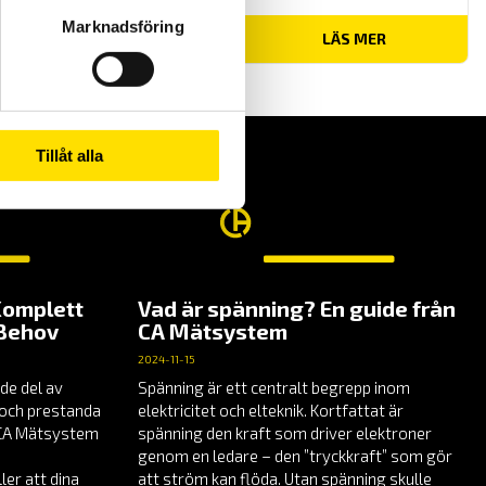
Marknadsföring
LÄS MER
Tillåt alla
Komplett
Vad är spänning? En guide från
 Behov
CA Mätsystem
2024-11-15
de del av
Spänning är ett centralt begrepp inom
t och prestanda
elektricitet och elteknik. Kortfattat är
å CA Mätsystem
spänning den kraft som driver elektroner
genom en ledare – den ”tryckkraft” som gör
er att dina
att ström kan flöda. Utan spänning skulle