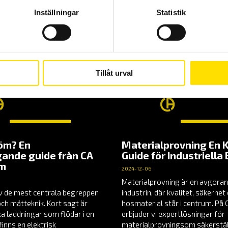
Inställningar
Statistik
LÄS MER
Aktuellt
Tillåt urval
röm? En
Materialprovning En 
ande guide från CA
Guide för Industriella
em
2024-12-06
Materialprovning är en avgöran
v de mest centrala begreppen
industrin, där kvalitet, säkerhe
och mätteknik. Kort sagt är
hosmaterial står i centrum. P
a laddningar som flödar i en
erbjuder vi expertlösningar för
finns en elektrisk
materialprovningsom säkerställ