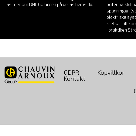
Läs mer om DHL Go Green på deras hemsida.
potentialskill
spänningen (vol
elektriska sys
kretsar till k
i praktiken St
GDPR
Köpvillkor
Kontakt