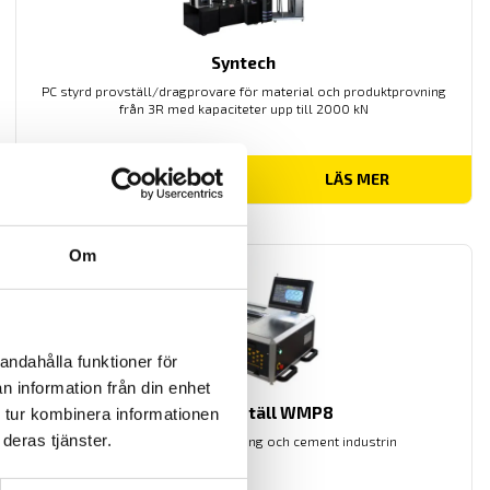
Syntech
PC styrd provställ/dragprovare för material och produktprovning
från 3R med kapaciteter upp till 2000 kN
LÄS MER
Om
andahålla funktioner för
n information från din enhet
VICAT provställ WMP8
 tur kombinera informationen
deras tjänster.
Provställ från 3R för betong och cement industrin