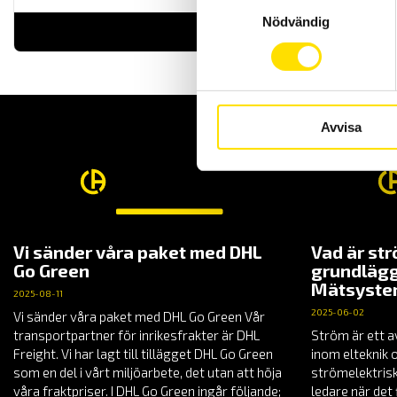
Samtyckesval
Nödvändig
LÄS MER
Avvisa
Vi sänder våra paket med DHL
Vad är st
Go Green
grundlägg
Mätsyst
2025-08-11
2025-06-02
Vi sänder våra paket med DHL Go Green Vår
transportpartner för inrikesfrakter är DHL
Ström är ett a
Freight. Vi har lagt till tillägget DHL Go Green
inom elteknik 
som en del i vårt miljöarbete, det utan att höja
strömelektrisk
våra fraktpriser. I DHL Go Green ingår följande;
ledare när det 