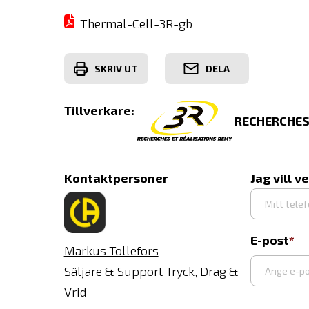
Thermal-Cell-3R-gb
SKRIV UT
DELA
Tillverkare:
RECHERCHES
Kontaktpersoner
Jag vill v
E-post
Markus Tollefors
Säljare & Support Tryck, Drag &
Vrid
Ange