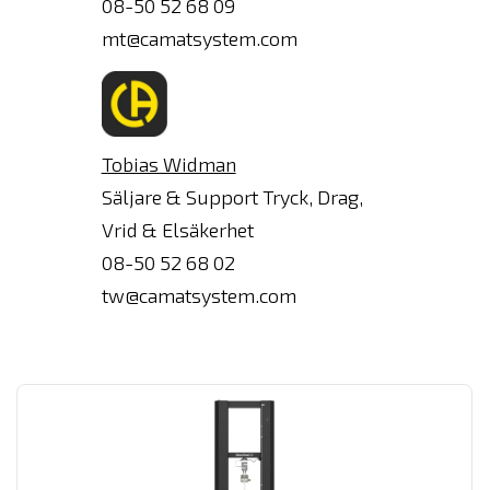
08-50 52 68 09
e-
mt@camatsystem.com
post
Tobias Widman
Säljare & Support Tryck, Drag,
Vrid & Elsäkerhet
08-50 52 68 02
tw@camatsystem.com