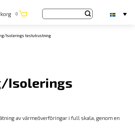
ukorg
0
g/Isolerings testutrustning
/Isolerings
ätning av värmeöverföringar i full skala, genom en