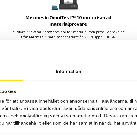
Mecmesin OmniTest™ 10 motoriserad
materialprovare
PC styrd provställ/dragprovare för material och produktprovning
från Mecmesin med kapaciteter från 2,5 N upp till 10 kN
LÄS MER
Information
cookies
e för att anpassa innehållet och annonserna till användarna, tillh
vår trafik. Vi vidarebefordrar även sådana identifierare och anna
Provställ Kompression och Drag
nnons- och analysföretag som vi samarbetar med. Dessa kan i sin
har tillhandahållit eller som de har samlat in när du har använt 
Provställ från 3R för betong och cement industrin