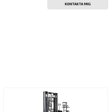
e-
post