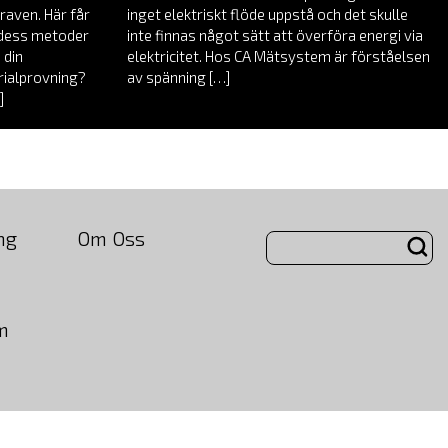
raven. Här får
inget elektriskt flöde uppstå och det skulle
, dess metoder
inte finnas något sätt att överföra energi via
 din
elektricitet. Hos CA Mätsystem är förståelsen
rialprovning?
av spänning […]
]
ng
Om Oss
m