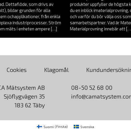
nad. Dettaflöde, som drivs av
produkter uppfyller de högsta k
t), bildar grunden för alla
du en inblick imaterialprovning
tem ochapplikationer, från enkla
och varför du bör välja oss som
omplexa industriprocesser. Ström
samarbetspartner. Vad är Mate
röm mäts i enheten ampere […]
Materialprovning innebär att […
Cookies
Klagomål
Kundundersökni
CA Mätsystem AB
08-50 52 68 00
Sjöflygvägen 35
info@camatsystem.co
183 62 Täby
Suomi
(
Finska
)
Svenska