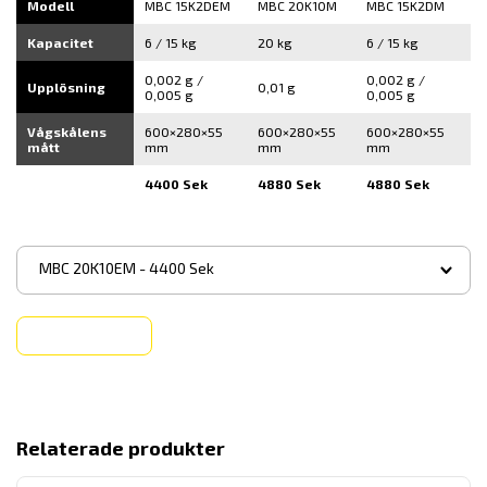
Modell
MBC 15K2DEM
MBC 20K10M
MBC 15K2DM
Kapacitet
6 / 15 kg
20 kg
6 / 15 kg
0,002 g /
0,002 g /
Upplösning
0,01 g
0,005 g
0,005 g
Vågskålens
600×280×55
600×280×55
600×280×55
mått
mm
mm
mm
4400 Sek
4880 Sek
4880 Sek
▾
MBC 20K10EM - 4400 Sek
Köp
Relaterade produkter