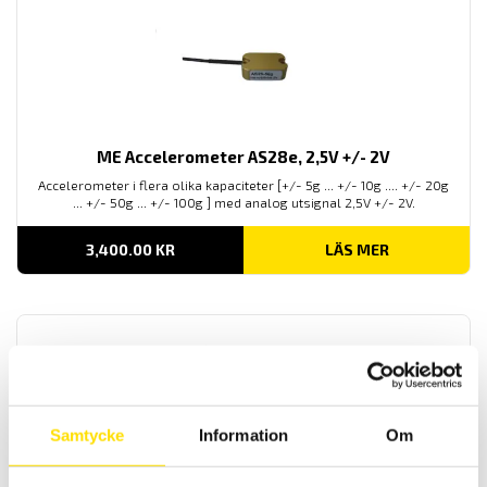
ME Accelerometer AS28e, 2,5V +/- 2V
Accelerometer i flera olika kapaciteter [+/- 5g ... +/- 10g .... +/- 20g
... +/- 50g ... +/- 100g ] med analog utsignal 2,5V +/- 2V.
3,400.00
KR
LÄS MER
Samtycke
Information
Om
Mecmesin ST Statiskmomentgivare 1,5 till 1000 N.m