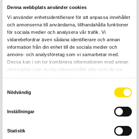
Momentgivare Static Torque (ST) med SMART-kontakt för
Denna webbplats använder cookies
anslutning till AFG och AFTI.
Vi använder enhetsidentifierare för att anpassa innehållet
och annonserna till användarna, tillhandahålla funktioner
LÄS MER
för sociala medier och analysera vår trafik. Vi
vidarebefordrar även sådana identifierare och annan
information från din enhet till de sociala medier och
annons- och analysföretag som vi samarbetar med.
Dessa kan i sin tur kombinera informationen med annan
information som du har tillhandahållit eller som de har
samlat in när du har använt deras tjänster.
Samtyckesval
Fjädervåg typ Halda
Nödvändig
Gramvåg från Mecmesin för enkel och
billig
mätning av låga
krafter
under
1000 gf.
Inställningar
2,550.00
KR
LÄS MER
Statistik