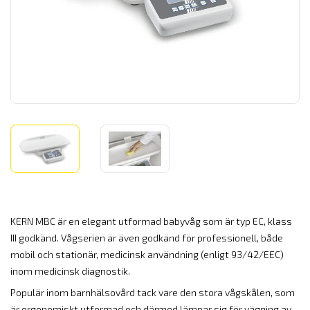
KERN MBC är en elegant utformad babyvåg som är typ EC, klass
III godkänd. Vågserien är även godkänd för professionell, både
mobil och stationär, medicinsk användning (enligt 93/42/EEC)
inom medicinsk diagnostik.
Populär inom barnhälsovård tack vare den stora vågskålen, som
är ergonomiskt utformad och därmed lämpar sig för vägning av