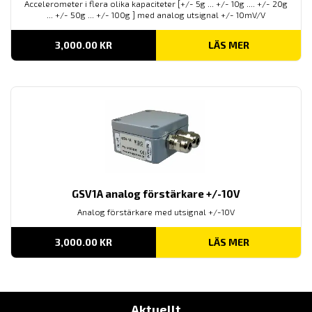
Accelerometer i flera olika kapaciteter [+/- 5g ... +/- 10g .... +/- 20g
... +/- 50g ... +/- 100g ] med analog utsignal +/- 10mV/V
3,000.00
KR
LÄS MER
GSV1A analog förstärkare +/-10V
Analog förstärkare med utsignal +/-10V
3,000.00
KR
LÄS MER
Aktuellt