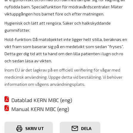
nyfödda barn. Specialfunktion för mödravårdscentraler: Mäter
viktuppgången hos barnet före och efter matningen.
Hygienisk och lätt att rengöra. Säker och halkskyddande
gummifötter.
Hold-funktion: Då mätobjektet inte ligger helt stilla, beräknas en
vikt fram som baserar sig på en medelvikt som sedan ”fryses”.
Detta ger dig tid att ta hand om den lilla patienten i lugn och ro
och sedan läsa av vikten.
Inom EU är det lagkrav på en officiell verifiering för vågar med
medicinsk användning. Uppge detta vid beställning. Vi behöver
information om vågens användningsplats.
Datablad KERN MBC (eng)
Manual KERN MBC (eng)
SKRIV UT
DELA