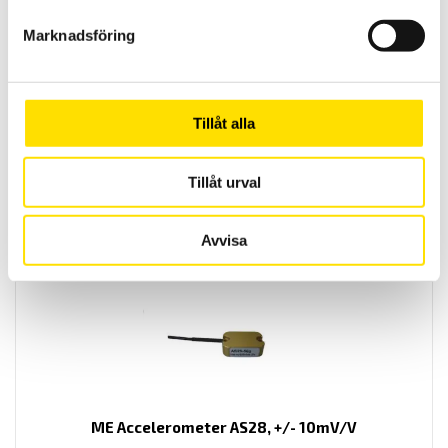
Marknadsföring
Tillåt alla
Tekscan tryckmätning TireScan
Yttrycksmätning för däck.
Tillåt urval
LÄS MER
Avvisa
ME Accelerometer AS28, +/- 10mV/V