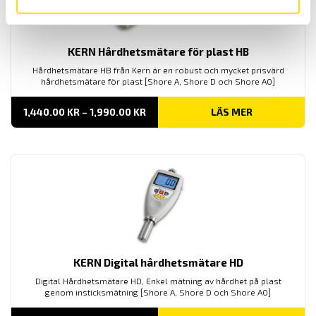
KERN Hårdhetsmätare för plast HB
Hårdhetsmätare HB från Kern är en robust och mycket prisvärd
hårdhetsmätare för plast [Shore A, Shore D och Shore A0]
PRISINTERVALL:
1,440.00
KR
–
1,990.00
KR
LÄS MER
1,440.00 KR
TILL
1,990.00 KR
KERN Digital hårdhetsmätare HD
Digital Hårdhetsmätare HD, Enkel mätning av hårdhet på plast
genom insticksmätning [Shore A, Shore D och Shore A0]