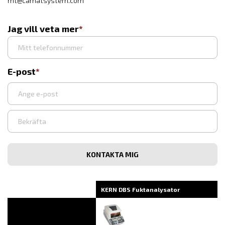
mt@camatsystem.com
Jag vill veta mer
E-post
Ange
e-
post
Bekräfta
e-
post
KERN DBS Fuktanalysator