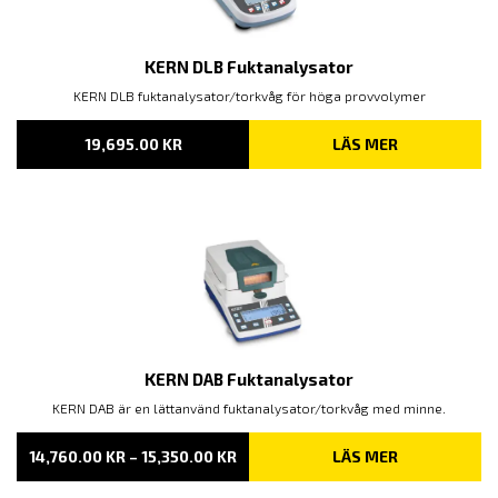
KERN DLB Fuktanalysator
KERN DLB fuktanalysator/torkvåg för höga provvolymer
19,695.00
KR
LÄS MER
KERN DAB Fuktanalysator
KERN DAB är en lättanvänd fuktanalysator/torkvåg med minne.
PRISINTERVALL:
14,760.00
KR
–
15,350.00
KR
LÄS MER
14,760.00 KR
TILL