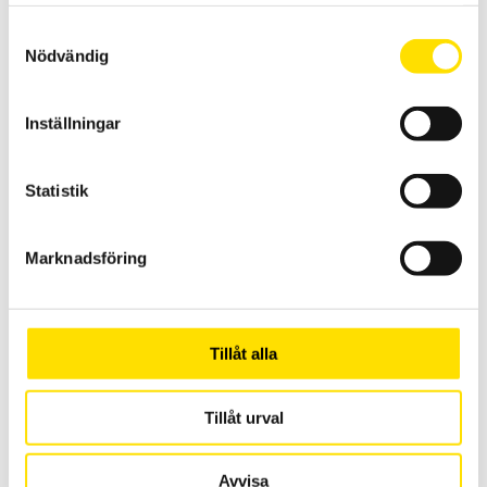
samlat in när du har använt deras tjänster.
4,940.00
KR
LÄS MER
Samtyckesval
Nödvändig
Inställningar
Statistik
Gravstensprovare FA 500 från Sauter
Marknadsföring
Gravstensprovare
för drag och tryckmätningar upp till 500N.
4,000.00
KR
LÄS MER
Tillåt alla
Tillåt urval
Avvisa