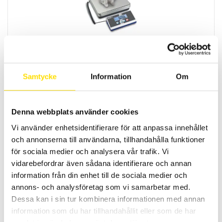
KERN EOB Plattformsvåg
KERN EOB är en praktisk och användarvänlig plattformsvåg med
maxkapacitet upp till 300 kg
Samtycke
Information
Om
PRISINTERVALL:
2,290.00
KR
–
5,050.00
KR
LÄS MER
2,290.00 KR
TILL
5,050.00 KR
Denna webbplats använder cookies
Vi använder enhetsidentifierare för att anpassa innehållet
och annonserna till användarna, tillhandahålla funktioner
för sociala medier och analysera vår trafik. Vi
vidarebefordrar även sådana identifierare och annan
information från din enhet till de sociala medier och
annons- och analysföretag som vi samarbetar med.
KERN FC Digital dynamometer
Dessa kan i sin tur kombinera informationen med annan
KERN FC är en kompakt kraftmätare
information som du har tillhandahållit eller som de har