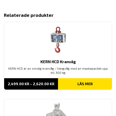
15,350.00 KR
Relaterade produkter
KERN HCD Kranvåg
KERN HCD är en smidig kranvåg / hängvåg med en maxkapacitet upp
till 300 kg
PRISINTERVALL:
2,499.00
KR
–
2,620.00
KR
LÄS MER
2,499.00 KR
TILL
2,620.00 KR