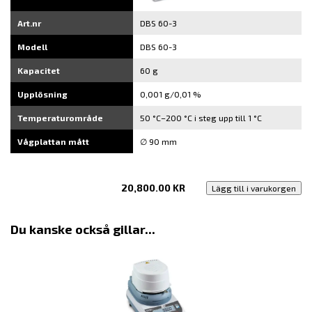
Art.nr
DBS 60-3
Modell
DBS 60-3
Kapacitet
60 g
Upplösning
0,001 g/0,01 %
Temperaturområde
50 °C–200 °C i steg upp till 1 °C
Vågplattan mått
∅ 90 mm
20,800.00
KR
Lägg till i varukorgen
Du kanske också gillar...