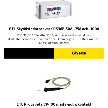
ETL Skyddsledarprovare RS36B-50A, -75A och -100A
RS36B (50A 75A eller 100A) är universiellt användbara
skyddsledarprovare. Displayen har 13 mm höga LED-siffror med bra
avläsningsmöjligheter.
LÄS MER
ETL Provspets VP400 med 7-polig kontakt