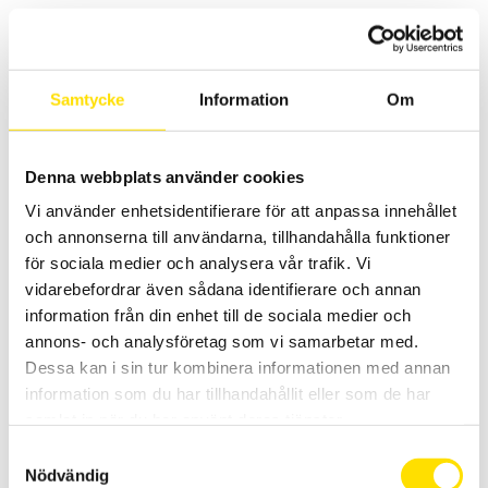
950.00 KR
Samtycke
Information
Om
Denna webbplats använder cookies
Säkerhetstillbehör för elsäkerhetsprovare
Vi använder enhetsidentifierare för att anpassa innehållet
Praktiska säkerhetstillbehör
och annonserna till användarna, tillhandahålla funktioner
för sociala medier och analysera vår trafik. Vi
LÄS MER
vidarebefordrar även sådana identifierare och annan
information från din enhet till de sociala medier och
annons- och analysföretag som vi samarbetar med.
Dessa kan i sin tur kombinera informationen med annan
information som du har tillhandahållit eller som de har
samlat in när du har använt deras tjänster.
Samtyckesval
Nödvändig