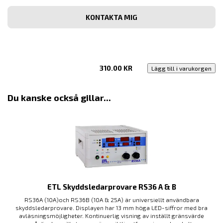
post
Bekräfta
e-
post
310.00
KR
Lägg till i varukorgen
Du kanske också gillar...
ETL Skyddsledarprovare RS36 A & B
RS36A (10A)och RS36B (10A & 25A) är universiellt användbara
skyddsledarprovare. Displayen har 13 mm höga LED-siffror med bra
avläsningsmöjligheter. Kontinuerlig visning av inställt gränsvärde