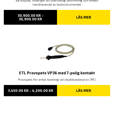
på display, vilket ger en översiktlig utformning och enkelt
handhavande av testinstrumentet.
30,900.00
KR
–
LÄS MER
PRISINTERVALL:
36,900.00
KR
30,900.00 KR
TILL
36,900.00 KR
ETL Provspets VP36 med 7-polig kontakt
Provspets för enkel testning vid skyddsledarprov (PE).
PRISINTERVALL:
3,450.00
KR
–
4,200.00
KR
LÄS MER
3,450.00 KR
TILL
4,200.00 KR