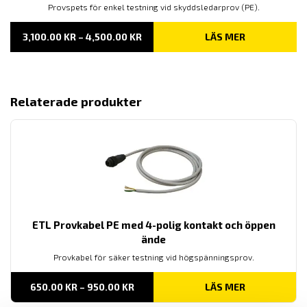
Provspets för enkel testning vid skyddsledarprov (PE).
PRISINTERVALL:
3,100.00
KR
–
4,500.00
KR
LÄS MER
3,100.00 KR
TILL
4,500.00 KR
Relaterade produkter
ETL Provkabel PE med 4-polig kontakt och öppen
ände
Provkabel för säker testning vid högspänningsprov.
PRISINTERVALL:
650.00
KR
–
950.00
KR
LÄS MER
650.00 KR
TILL