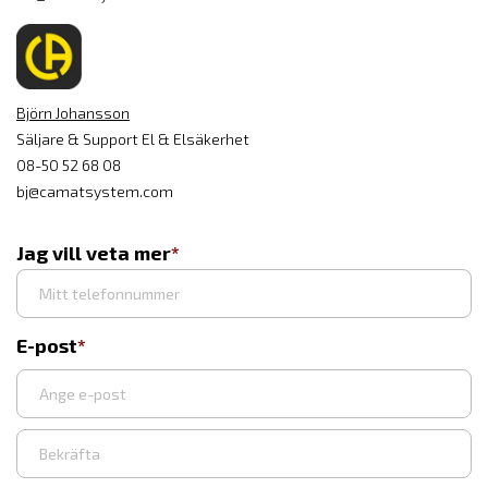
Björn Johansson
Säljare & Support El & Elsäkerhet
08-50 52 68 08
bj@camatsystem.com
Jag vill veta mer
E-post
Ange
e-