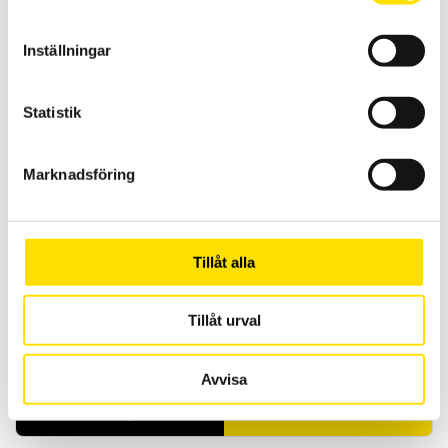
ETL Provkabel HVC50KS-KL med kabelsko och
klämma
Inställningar
Kabel HVC50KS-KL för högspänningsprov.
LÄS MER
Statistik
Marknadsföring
Tillåt alla
Tillåt urval
ETL Provkabel PE med 7-polig kontakt och öppen
ände
Provkabel för säker testning vid högspänningsprov.
Avvisa
PRISINTERVALL:
750.00
KR
–
1,550.00
KR
LÄS MER
750.00 KR
TILL