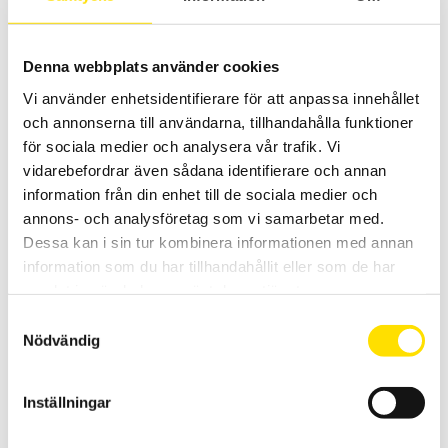
Denna webbplats använder cookies
GSV1A8USB – 8 kanalig lastcellsförstärkare
Vi använder enhetsidentifierare för att anpassa innehållet
Lastcellsförstärkaren GSV1A8USB från ME Meßsysteme är en
användarvänlig förstärkare med hög noggrannhet.
och annonserna till användarna, tillhandahålla funktioner
för sociala medier och analysera vår trafik. Vi
36,050.00
KR
LÄS MER
vidarebefordrar även sådana identifierare och annan
information från din enhet till de sociala medier och
annons- och analysföretag som vi samarbetar med.
Dessa kan i sin tur kombinera informationen med annan
information som du har tillhandahållit eller som de har
samlat in när du har använt deras tjänster.
Samtyckesval
Nödvändig
Tekscan Conformat yttrycksmätning
Yttrycksmätning för optimering av säten och dynor
Inställningar
LÄS MER