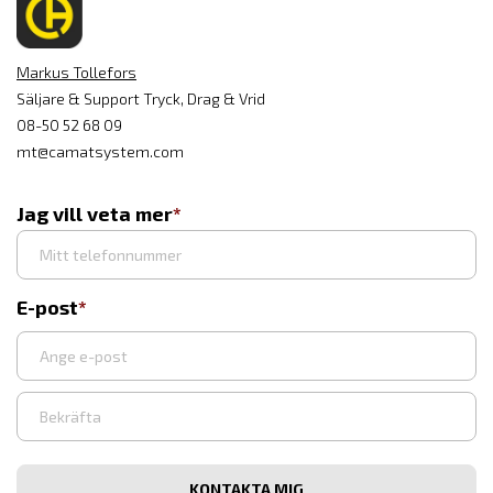
Markus Tollefors
Säljare & Support Tryck, Drag & Vrid
08-50 52 68 09
mt@camatsystem.com
Jag vill veta mer
E-post
Ange
e-
post
Bekräfta
e-