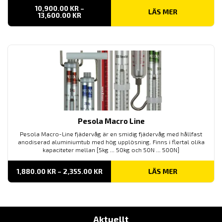
10,900.00
KR
–
LÄS MER
PRISINTERVALL:
13,600.00
KR
10,900.00 KR
TILL
13,600.00 KR
Pesola Macro Line
Pesola Macro-Line fjädervåg är en smidig fjädervåg med hållfast
anodiserad aluminiumtub med hög upplösning. Finns i flertal olika
kapaciteter mellan [5kg ... 50kg och 50N ... 500N]
PRISINTERVALL:
1,880.00
KR
–
2,355.00
KR
LÄS MER
1,880.00 KR
TILL
2,355.00 KR
Aktuellt