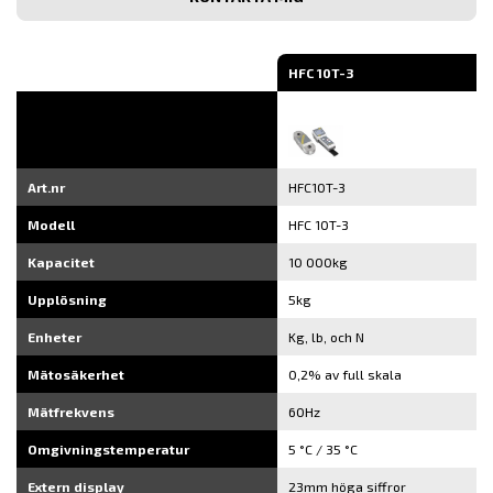
post
HFC 10T-3
Art.nr
HFC10T-3
Modell
HFC 10T-3
Kapacitet
10 000kg
Upplösning
5kg
Enheter
Kg, lb, och N
Mätosäkerhet
0,2% av full skala
Mätfrekvens
60Hz
Omgivningstemperatur
5 °C / 35 °C
Extern display
23mm höga siffror