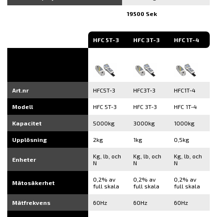
19500 Sek
HFC 5T-3
HFC 3T-3
HFC 1T-4
Art.nr
HFC5T-3
HFC3T-3
HFC1T-4
Modell
HFC 5T-3
HFC 3T-3
HFC 1T-4
Kapacitet
5000kg
3000kg
1000kg
Upplösning
2kg
1kg
0,5kg
Kg, lb, och
Kg, lb, och
Kg, lb, och
Enheter
N
N
N
0,2% av
0,2% av
0,2% av
Mätosäkerhet
full skala
full skala
full skala
Mätfrekvens
60Hz
60Hz
60Hz