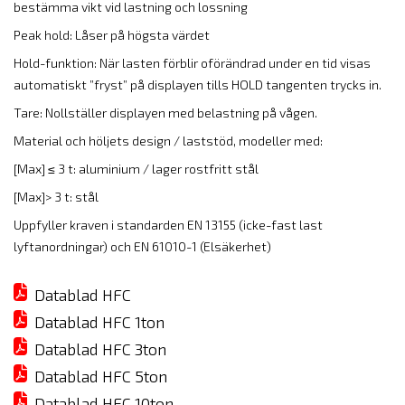
bestämma vikt vid lastning och lossning
Peak hold: Låser på högsta värdet
Hold-funktion: När lasten förblir oförändrad under en tid visas
automatiskt ”fryst” på displayen tills HOLD tangenten trycks in.
Tare: Nollställer displayen med belastning på vågen.
Material och höljets design / laststöd, modeller med:
[Max] ≤ 3 t: aluminium / lager rostfritt stål
[Max]> 3 t: stål
Uppfyller kraven i standarden EN 13155 (icke-fast last
lyftanordningar) och EN 61010-1 (Elsäkerhet)
Datablad HFC
Datablad HFC 1ton
Datablad HFC 3ton
Datablad HFC 5ton
Datablad HFC 10ton