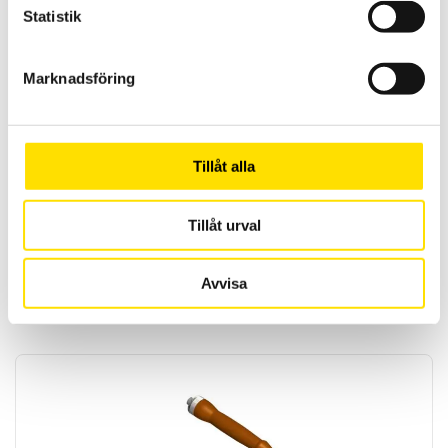
Statistik
Marknadsföring
Tillåt alla
NCTE Digital indikator
Tillåt urval
NCTE indikator är en multifunktionell avläsningsenhet för NCTE
momentgivare.
Avvisa
9,500.00
KR
LÄS MER