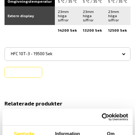
Omgivningstemperatur
5 °C / 35 °C
5 °C / 35 °C
5 °C / 35 °C
23mm
23mm
23mm
Extern display
höga
höga
höga
siffror
siffror
siffror
14200 Sek
13200 Sek
12500 Sek
▾
HFC 10T-3 - 19500 Sek
Köp
Relaterade produkter
Samtycke
Information
Om