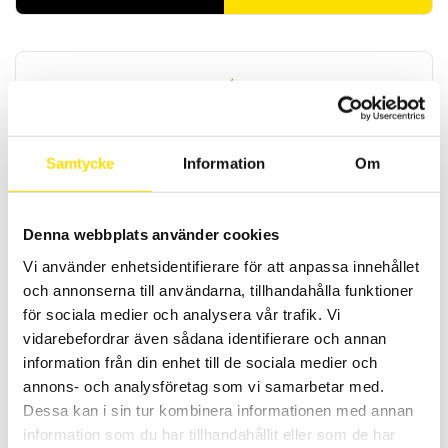
Samtycke
Information
Om
Tillbehör till CA6240 CA6250 & CA6255 μΩ-mätare
Kelvinprober samt krokodiler och klämmor för mätning av små
Denna webbplats använder cookies
resistanser med 4-trådsmetoden för användning med micro-
ohmmeter.
Vi använder enhetsidentifierare för att anpassa innehållet
och annonserna till användarna, tillhandahålla funktioner
PRISINTERVALL:
960.00
KR
–
4,950.00
KR
LÄS MER
för sociala medier och analysera vår trafik. Vi
960.00 KR
TILL
vidarebefordrar även sådana identifierare och annan
4,950.00 KR
information från din enhet till de sociala medier och
Rea!
annons- och analysföretag som vi samarbetar med.
Dessa kan i sin tur kombinera informationen med annan
information som du har tillhandahållit eller som de har