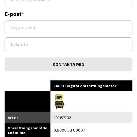
E-post
Ange
e-
post
Bekräfta
e-
post
CA8511 Digital omsättningsmeter
Art.nr
P01157702
Omsättningsområde
0,8000 till 8000:1
spänning