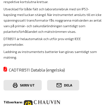
respektive kortslutna kretsar.
Utvecklad för både fält och laboratoriebruk med sin IP53-
kapsling med luckan stängd. När instrumentet ansluts till en icke
spänningssatt transformator fås noggranna mätvärden av antal
varv på primär- och sekundärlindningen samtidigt som
polaritetsförhållandet och mätströmmen visas.
DTR8511 är helautomatisk och utför prov enligt IEEE
provmetoder.
Laddning av instrumentets batterier kan göras samtidigt som
mätning.
CADTR8511 Databla (engelska)
SKRIV UT
DELA
Tillverkare: