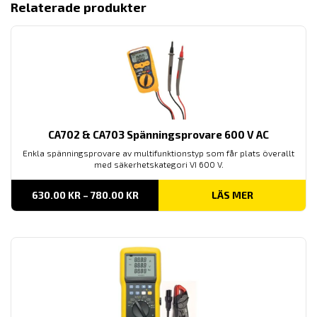
Relaterade produkter
CA702 & CA703 Spänningsprovare 600 V AC
Enkla spänningsprovare av multifunktionstyp som får plats överallt
med säkerhetskategori VI 600 V.
PRISINTERVALL:
630.00
KR
–
780.00
KR
LÄS MER
630.00 KR
TILL
780.00 KR