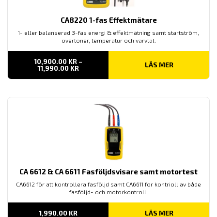
CA8220 1-fas Effektmätare
1- eller balanserad 3-fas energi & effektmätning samt startström,
övertoner, temperatur och varvtal.
10,900.00
KR
–
LÄS MER
PRISINTERVALL:
11,990.00
KR
10,900.00 KR
TILL
11,990.00 KR
CA 6612 & CA 6611 Fasföljdsvisare samt motortest
CA6612 för att kontrollera fasföljd samt CA6611 för kontrioll av både
fasföljd- och motorkontroll.
1,990.00
KR
LÄS MER