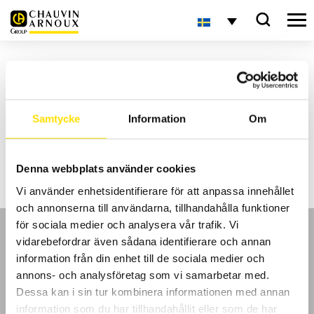
Säkra spänningsprovare
För spänningskontroll av andra spänningar än driftspänning enligt EN
61243.
Samtycke
Information
Om
Med auto-test funktion för kontroll av batteristatus innan du mäter på
spänningssatta objekt.
Även om batteriet är urladdat indikeras det att spänning finns på kretsen.
Med låg ingångsimpedans för mätning upp till 1000 V AC / 1400 V DC.
Denna webbplats använder cookies
LÄS MER OCH BESTÄLL HÄR
Vi använder enhetsidentifierare för att anpassa innehållet
och annonserna till användarna, tillhandahålla funktioner
för sociala medier och analysera vår trafik. Vi
vidarebefordrar även sådana identifierare och annan
information från din enhet till de sociala medier och
annons- och analysföretag som vi samarbetar med.
GDPR
Dessa kan i sin tur kombinera informationen med annan
information som du har tillhandahållit eller som de har