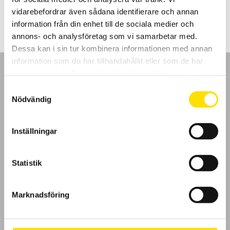
2,690.00
kr
–
5,830.00
kr
LÄS MER
2,690.00 kr
vidarebefordrar även sådana identifierare och annan
till
5,830.00 kr
information från din enhet till de sociala medier och
annons- och analysföretag som vi samarbetar med.
Dessa kan i sin tur kombinera informationen med annan
information som du har tillhandahållit eller som de har
samlat in när du har använt deras tjänster.
Samtyckesval
Nödvändig
GDPR
Inställningar
Köpvillkor
Cookies
Statistik
Klagomål
Marknadsföring
Kundundersökning