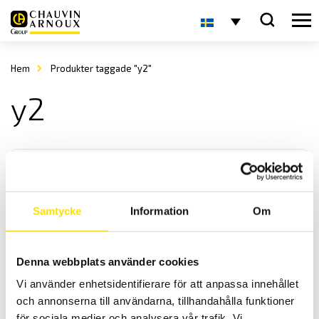
Hem
Produkter taggade "y2"
y2
Samtycke
Information
Om
Strömtång typ Y
Denna webbplats använder cookies
Denna serie strömtänger är gjorda för att vara enkla att använda
Vi använder enhetsidentifierare för att anpassa innehållet
och ha ett brett mätområde.
och annonserna till användarna, tillhandahålla funktioner
för sociala medier och analysera vår trafik. Vi
Prisintervall: