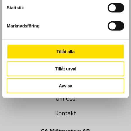
Statistik
GDPR
Marknadsföring
Köpvillkor
Tillåt alla
Cookies
Klagomål
Tillåt urval
Kundundersökning
Avvisa
Om Oss
Kontakt
CA Mätsystem AB