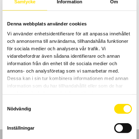
LÄS MER
Samtycke
Information
Om
Denna webbplats använder cookies
Vi använder enhetsidentifierare för att anpassa innehållet
och annonserna till användarna, tillhandahålla funktioner
för sociala medier och analysera vår trafik. Vi
vidarebefordrar även sådana identifierare och annan
information från din enhet till de sociala medier och
Shinko BCx2 & 3-serien temperaturregulatorer
annons- och analysföretag som vi samarbetar med.
Temperaturregulator med multi-ingångar för TC, PT100, mA och V i
Dessa kan i sin tur kombinera informationen med annan
storlekarna 48 x 48, 96 x 48 samt 96 x 96mm. Med kraftfulla
prestanda samt enkel konfigurering, både med och utan pc.
information som du har tillhandahållit eller som de har
samlat in när du har använt deras tjänster.
Prisintervall:
595.00
kr
–
695.00
kr
LÄS MER
595.00 kr
Samtyckesval
till
Nödvändig
695.00 kr
Inställningar