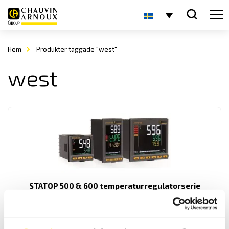
Hem
Produkter taggade "west"
west
STATOP 500 & 600 temperaturregulatorserie
Regulatorserie i två varianter med många funktioner samt olika
storlekar.