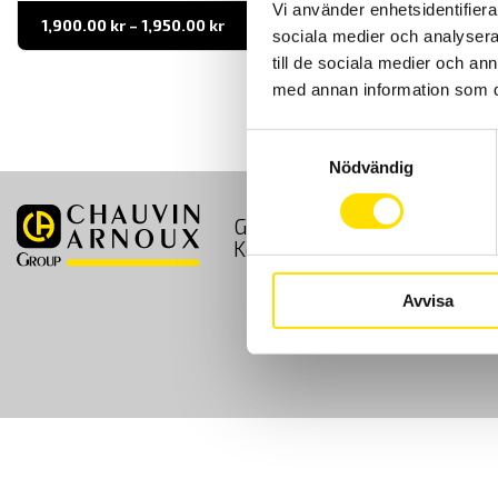
Vi använder enhetsidentifierar
Prisintervall:
1,900.00
kr
–
1,950.00
kr
LÄS MER
sociala medier och analysera 
1,900.00 kr
till
till de sociala medier och a
1,950.00 kr
med annan information som du 
Samtyckesval
Nödvändig
GDPR
Köpvillkor
Kontakt
Avvisa