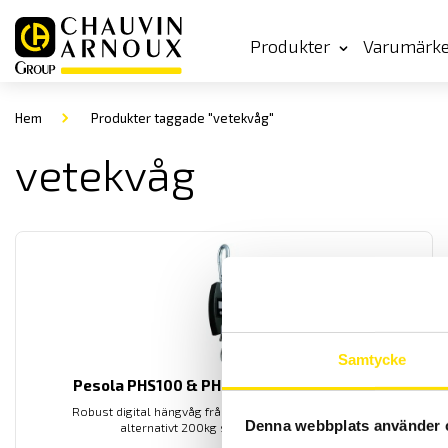
Produkter
Varumärk
Hem
Produkter taggade "vetekvåg"
vetekvåg
Samtycke
Pesola PHS100 & PHS200 Digitalhängvåg
Robust digital hängvåg från PESOLA, finns med 100 kg
Denna webbplats använder 
alternativt 200kg som maxkapacitet.