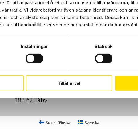
e för att anpassa innehållet och annonserna till användarna, tillh
5,900.00
kr
LÄS MER
vår trafik. Vi vidarebefordrar även sådana identifierare och anna
nnons- och analysföretag som vi samarbetar med. Dessa kan i sin
har tillhandahållit eller som de har samlat in när du har använt 
Inställningar
Statistik
Cookies
Klagomål
Kundundersökni
CA Mätsystem AB
08-50 52 68 00
Tillåt urval
Sjöflygvägen 35
info@camatsystem.co
183 62 Täby
Suomi
(
Finska
)
Svenska