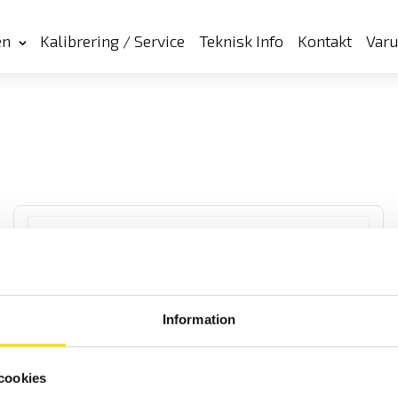
en
Kalibrering / Service
Teknisk Info
Kontakt
Var
Information
Pesola PCS0300 & PCS1000 Digitalhängvåg
Robust digital hängvåg från PESOLA, finns med 100 kg
cookies
alternativt 200 kg som maxkapacitet.