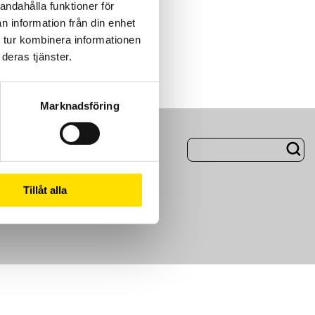
andahålla funktioner för
n information från din enhet
 tur kombinera informationen
deras tjänster.
Marknadsföring
ng
Om Oss
Tillåt alla
m