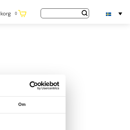
ukorg
0
Om